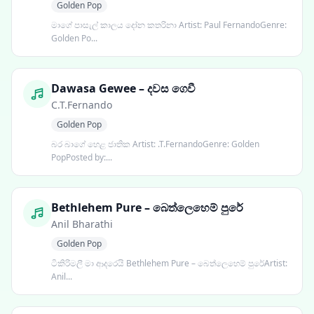
Golden Pop
මාගේ පාසැල් කාලය දෝන කතරිනා Artist: Paul FernandoGenre:
Golden Po...
Dawasa Gewee – දවස ගෙවී
C.T.Fernando
Golden Pop
බර බාගේ හෙළ ජාතික Artist: .T.FernandoGenre: Golden
PopPosted by:...
Bethlehem Pure – බෙත්ලෙහෙම් පුරේ
Anil Bharathi
Golden Pop
ටිකිරිමලී මා ආදරෙයි Bethlehem Pure – බෙත්ලෙහෙම් පුරේArtist:
Anil...