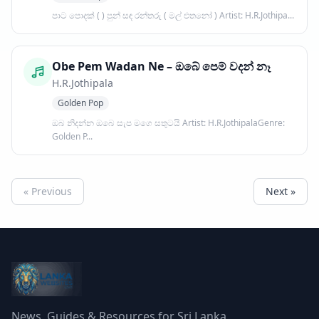
පාට පොදක් ( ) පුන් සඳ රන්තරු ( මල් එතනෝ ) Artist: H.R.Jothipa...
Obe Pem Wadan Ne – ඔබේ පෙම් වදන් නෑ
H.R.Jothipala
Golden Pop
ඔබ නිදන්න ඔබෙ සැප මගෙ සතුටයි Artist: H.R.JothipalaGenre:
Golden P...
« Previous
Next »
News, Guides & Resources for Sri Lanka