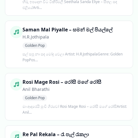
හිරු ඉපදෙන විට ටිකිරිමලී Seethala Sanda Eliye – සීතල සඳ
එළියේArti...
Saman Mal Piyalle – සමන් මල් පියල්ලේ
H.R.Jothipala
Golden Pop
සල් සපු නා සඳ මෝදු වෙලා Artist: H.R.JothipalaGenre: Golden
PopPos...
Rosi Mage Rosi – රෝසී මගේ රෝසී
Anil Bharathi
Golden Pop
මා ආදරෙයි පුංචි ගිරවෝ Rosi Mage Rosi – රෝසී මගේ රෝසීArtist:
Anil...
Re Pal Rekala – රෑ පැල් රැකලා