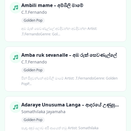
Ambili mame – අම්බිලි මාමේ
C.T.Fernando
Golden Pop
අඹ රුක් සෙවණැල්ලේ අවදිවන්න අවදිවන්න Artist:
.T.FernandoGenre: Gol...
Amba ruk sevanalle – අඹ රුක් සෙවණැල්ලේ
C.T.Fernando
Golden Pop
පින් සිදුවන්නේ අම්බිලි මාමේ Artist: .T.FernandoGenre: Golden
PopP...
Adaraye Unusuma Langa – ආදරයේ උණුසුම ළඟ
Somathilaka Jayamaha
Golden Pop
සැඳෑ අඳුර ලොව අපි ආයෙත් හමු Artist: Somathilaka