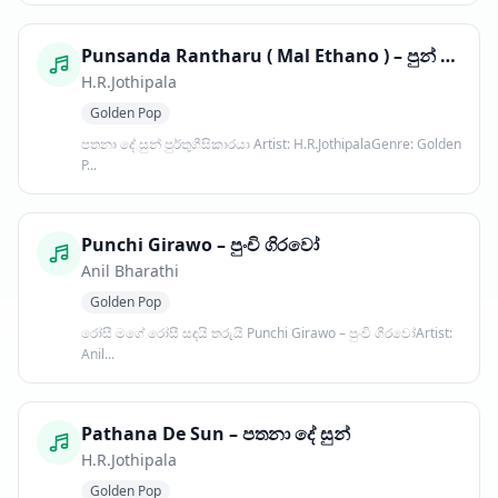
Punsanda Rantharu ( Mal Ethano ) – පුන් සඳ රන්තරු ( මල් එතනෝ )
H.R.Jothipala
Golden Pop
පතනා දේ සුන් පුර්තුගීසිකාරයා Artist: H.R.JothipalaGenre: Golden
P...
Punchi Girawo – පුංචි ගිරවෝ
Anil Bharathi
Golden Pop
රෝසී මගේ රෝසී සඳයි තරුයි Punchi Girawo – පුංචි ගිරවෝArtist:
Anil...
Pathana De Sun – පතනා දේ සුන්
H.R.Jothipala
Golden Pop