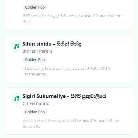
Golden Pop
සීගිරි සුකුමාලියේ සැළලිහිණි කොවුල් Artist: .T.FernandoGenre:
Gold...
Sihin sinidu – සිහින් සිනිඳු
Indrani Perera
Golden Pop
( ) කළු කෙල්ල(නෙත් යුග) ලපලු සෙවනේ Artist: Indrani
PereraGenre:...
Sigiri Sukumaliye – සීගිරි සුකුමාලියේ
C.T.Fernando
Golden Pop
සඳ වට රන් තරු සිහින ලොවේ මිහිර Artist: .T.FernandoGenre:
Golden P...