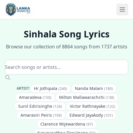
Skip to content
Ope
Sinhala Song Lyrics
Browse our collection of 8864 songs from 1737 artists
Hr Jothipala
Nanda Malani
ARTIST:
(240)
(180)
Amaradeva
Milton Mallawarachchi
(150)
(138)
Sunil Edirisinghe
Victor Rathnayake
(126)
(122)
Amarasiri Peiris
Edward Jayakody
(109)
(101)
Clarence Wijewardena
(97)
Karunarathna Diwulgane