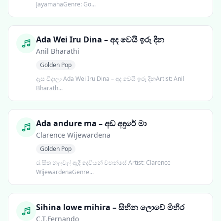
JayamahaGenre: Go...
Ada Wei Iru Dina – අද වෙයි ඉරු දින
Anil Bharathi
Golden Pop
දෑස විදාලා Ada Wei Iru Dina – අද වෙයි ඉරු දිනArtist: Anil
Bharath...
Ada andure ma – අඩ අඳුරේ මා
Clarence Wijewardena
Golden Pop
රැ සීත නලවල් ඇදී දෙවියන් වහන්සේ Artist: Clarence
WijewardenaGenre...
Sihina lowe mihira – සිහින ලොවේ මිහිර
C.T.Fernando