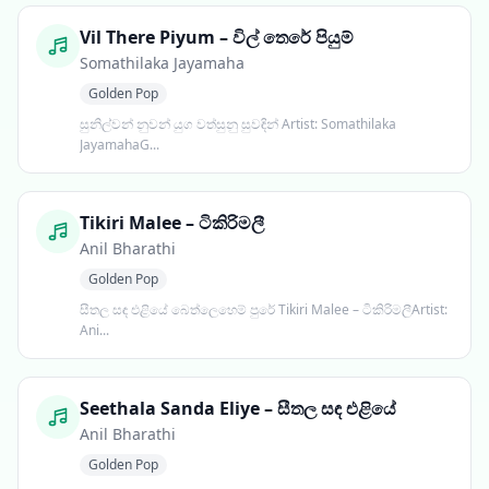
Vil There Piyum – විල් තෙරේ පියුම්
Somathilaka Jayamaha
Golden Pop
සුනිල්වන් නුවන් යුග වත්සුනු සුවඳින් Artist: Somathilaka
JayamahaG...
Tikiri Malee – ටිකිරිමලී
Anil Bharathi
Golden Pop
සීතල සඳ එළියේ බෙත්ලෙහෙම් පුරේ Tikiri Malee – ටිකිරිමලීArtist:
Ani...
Seethala Sanda Eliye – සීතල සඳ එළියේ
Anil Bharathi
Golden Pop