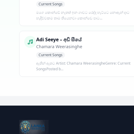
Current Songs
මගෙ කොන්ඩේ නැතත් ඉන ගාවට රෙද්ද හැට්ටෙ නොඇන් දාට
හැදිච්චකම තාම තියෙනවා කොන්ඩෙ පාට...
Adi Seeye – අඩි සීයේ
Chamara Weerasinghe
Current Songs
ඈතින් ඈතට Artist: Chamara WeerasingheGenre: Current
SongsPosted b...