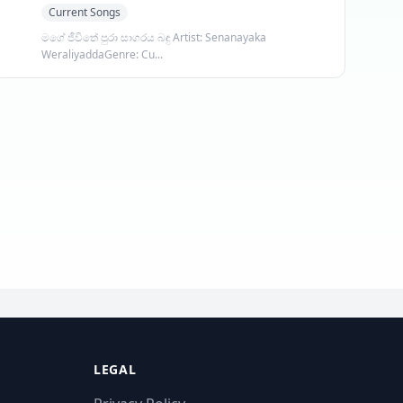
Current Songs
මගේ ජීවිතේ පුරා සාගරය බඳු Artist: Senanayaka
WeraliyaddaGenre: Cu...
LEGAL