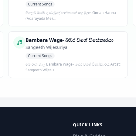
Current Songs
ගිලෙම් ඔබේ ගුණ මූදේ හන්තානේ කඳු මුදුන Giman Harina
(Adarayada Me)...
Bambara Wage- බඹර වගේ විසේකාරයා
Sangeeth Wijesuriya
Current Songs
මේ රාග තාල Bambara Wage- බඹර වගේ විසේකාරයාArtist:
Sangeeth Wijesu...
QUICK LINKS