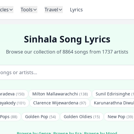
icles
Tools
Travel
Lyrics
Sinhala Song Lyrics
Browse our collection of 8864 songs from 1737 artists
radeva
Milton Mallawarachchi
Sunil Edirisinghe
(150)
(138)
(
Jayakody
Clarence Wijewardena
Karunarathna Diwu
(101)
(97)
 Pops
Golden Pop
Golden Oldies
New Pop
(88)
(54)
(15)
(39)
Browse by Genre
|
Browse by Era
|
Browse by Mood