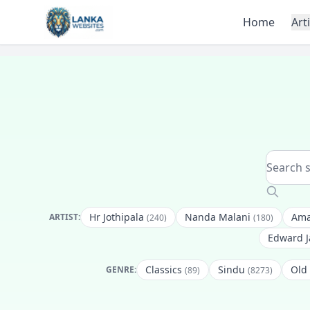
Skip to content
Home
Art
Hr Jothipala
Nanda Malani
Ama
ARTIST:
(240)
(180)
Edward 
Classics
Sindu
Old
GENRE:
(89)
(8273)