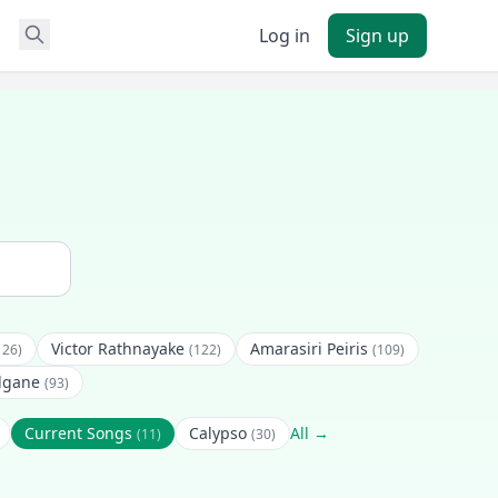
Log in
Sign up
Victor Rathnayake
Amarasiri Peiris
126)
(122)
(109)
lgane
(93)
Current Songs
Calypso
All →
(11)
(30)