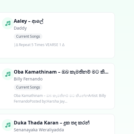
Aaley – ආලේ
Daddy
Current Songs
|∆ Repeat 5 Times VEARSE 1 ∆
Oba Kamathinam – ඔබ කැමතිනම් මට කියන්න
Billy Fernando
Current Songs
Oba Kamathinam – ඔබ කැමතිනම් මට කියන්නArtist: Billy
FernandoPosted by:Harsha Jay...
Duka Thada Karan – දුක තද කරන්
Senanayaka Weraliyadda