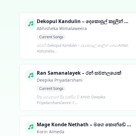
Dekopul Kandulin – දෙකොපුල් කදුලින් තෙමා
Abhisheka Wimalaweera
Current Songs
රම්බරි Dekopul Kandulin – දෙකොපුල් කදුලින් තෙමාArtist:
Abhisheka...
Ran Samanalayek – රන් සමනලයෙක්
Deepika Priyadarshani
Current Songs
පිතු සෙනෙහේ පිදු රාත්රිය වී Artist: Deepika
PriyadarshaniGenre: C...
Mage Konde Nethath – මගෙ කොන්ඩේ නැතත්
Korin Almeda