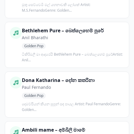
මුතු සෙව්වෙමි මල් යහනාවකි ලෝකේ Artist:
M.S.FernandoGenre: Golden...
Bethlehem Pure – බෙත්ලෙහෙම් පුරේ
Anil Bharathi
Golden Pop
ටිකිරිමලී මා ආදරෙයි Bethlehem Pure – බෙත්ලෙහෙම් පුරේArtist:
Anil...
Dona Katharina – දෝන කතරිනා
Paul Fernando
Golden Pop
දෙමව්පියන් කියන සුපුන් සඳ පායල Artist: Paul FernandoGenre:
Golden...
Ambili mame – අම්බිලි මාමේ