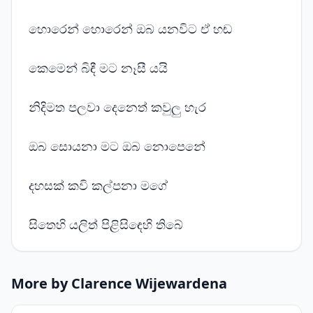
හොරෙන් හොරෙන් ඔබ යනවිට ඒ හඬ
කෙමෙන් බිඳී මට නෑසී යයි
නිදිමත පලවා දෙනෙත් කවුලු හැර
ඔබ සොයනා මට ඔබ නොපෙනේ
දහසක් කවි කල්පනා මගේ
සිතෙහි යලිත් පිළිසිඳෙහි තිබේ
More by Clarence Wijewardena