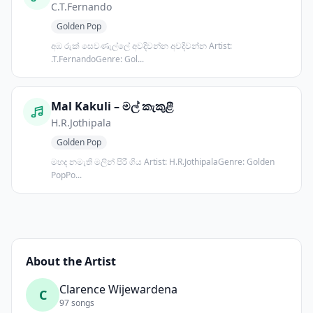
C.T.Fernando
Golden Pop
අඹ රුක් සෙවණැල්ලේ අවදිවන්න අවදිවන්න Artist:
.T.FernandoGenre: Gol...
Mal Kakuli – මල් කැකුළී
H.R.Jothipala
Golden Pop
මහද නමැති මලින් පිරී ගිය Artist: H.R.JothipalaGenre: Golden
PopPo...
About the Artist
Clarence Wijewardena
C
97 songs