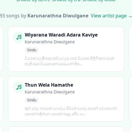
93 songs by
Karunarathna Diwulgane
View artist page 
Wiyarana Waradi Adara Kaviye
Karunarathna Diwulgane
Sindu
වියරණ වැරදී ආදර කවියේ ලද පෙම් විවරණ ගිලිහී අහවරයක්
නැති ආදර වියමත අනවසරයෙන් හිත...
Thun Wela Hamathe
Karunarathna Diwulgane
Sindu
තුන් වේල හාමතේ ගෙවේය ජීවිතේ එහෙවු අපෙන් මේ අරගෙන
තොරන් බඳින්නෙ තොරන් බැඳල අපිට හ...