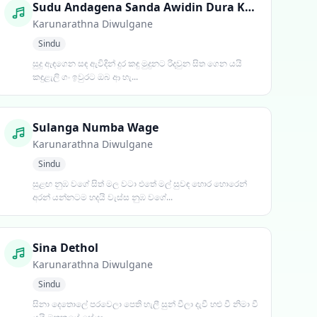
Sudu Andagena Sanda Awidin Dura Kandu Mudunata
Karunarathna Diwulgane
Sindu
සුදු ඇඳගෙන සඳ ඇවිදින් දුර කඳු මුදුනට රිදවුන සිත ගෙන යයි
කඳුළැලි ගං ඉවුරට ඔබ ආ හැ...
Sulanga Numba Wage
Karunarathna Diwulgane
Sindu
සුළඟ නුඹ වගේ සිත් මල වටා එතේ මල් සුවඳ හොර හොරෙන්
අරන් යන්නටම හදයි වැස්ස නුඹ වගේ...
Sina Dethol
Karunarathna Diwulgane
Sindu
සිනා දෙතොලේ පරවෙලා පෙති හැලී සුන් වීලා දැවී හළු වී නිමා වී