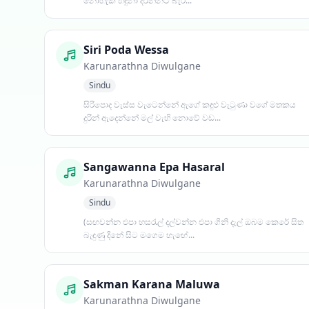
නොහැක හඳුනා දරන්නට බැරි...
Siri Poda Wessa
Karunarathna Diwulgane
Sindu
සිරිපොද වැස්ස වැටෙන්නේ ඇගේ කඳුළු වැටුණා වගේ මතකය
දුරින් ඇදෙන්නේ මල් වැහි නොවේ වඩ...
Sangawanna Epa Hasaral
Karunarathna Diwulgane
Sindu
(සඟවන්න එපා හසරැල් දල්වන්න එපා ගිනි දැල් ඔබම කෙරේ සිත
බැඳුණු දිනේ සිට මගෙම හැඟේ...
Sakman Karana Maluwa
Karunarathna Diwulgane