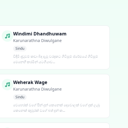
→
Windimi Dhandhuwam
Karunarathna Diwulgane
Sindu
විඳිමි දඬුවම් කඩා බිඳ දැමූ වරදකට ගිවිසුම් ප්රේමයේ ගිවිසුම්
මෙනෙහි කරමින් යටගියාව...
Weherak Wage
Karunarathna Diwulgane
Sindu
වෙහෙරක් වගේ පින් දුන් කෙනෙක් දෙවොලක් වගේ දුක් ලැබූ
කෙනෙක් කුඹුරක් වගේ බත් දුන් ක...