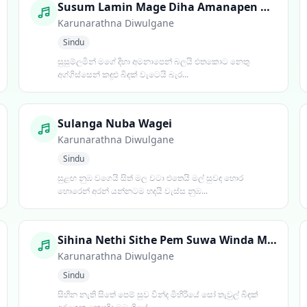
Susum Lamin Mage Diha Amanapen Balai
Karunarathna Diwulgane
Sindu
සුසුම්ලමින් මගේ දිහා අමනාපෙන් බලයි එතකොට නෙතු
අග්ගිස්සෙන් කඳුළු බිඳක් වැටෙයි බැර...
Sulanga Nuba Wagei
Karunarathna Diwulgane
Sindu
සුළඟ නුඹ වගෙයි සිත් මල වටා එතෙයි මල් සුවඳ හොර
හොරෙන් අරන් යන්නටම හදයි වැස්ස නුඹ...
Sihina Nethi Sithe Pem Suwa Winda Mihiriye
Karunarathna Diwulgane
Sindu
සිහින නැති සිතේ පෙම් සුව වින්ද මිහිරියේ සෝ තැවුල් බිඳක්