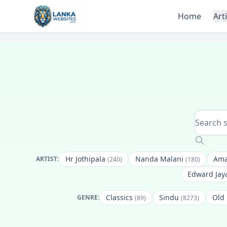
Skip to content
Home
Art
Hr Jothipala
Nanda Malani
Ama
ARTIST:
(240)
(180)
Edward Jay
Classics
Sindu
Old
GENRE:
(89)
(8273)