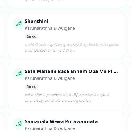
අරගෙන කොහිද ඔබ ගියේ
Shanthini
Karunarathna Diwulgane
Sindu
ශාන්තිනී තෙමා වැටේ නළල කුන්කුමම් කුන්කමම් තෙමා අහසේ
හඬන චන්දිරන් පාං පැලට ගිනි ඇ...
Sath Mahalin Basa Ennam Oba Ma Piligannawanam
Karunarathna Diwulgane
Sindu
සත් මහලින් බැස එන්නම් ඔබ මා පිළිගන්නවනම් ආදරයේ
පියගැටපෙල පාර කියාවී මහ පොළොවට පි...
Samanala Wewa Purawannata
Karunarathna Diwulgane