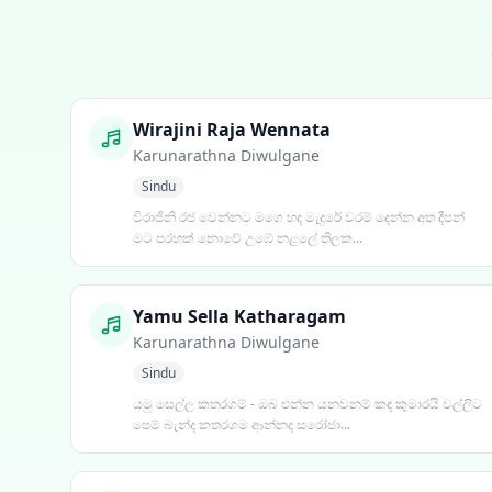
Wirajini Raja Wennata
Karunarathna Diwulgane
Sindu
විරාජිනි රජ වෙන්නට මගෙ හද මැදුරේ වරම් දෙන්න අත දීපන්
මට පරහක් නොවේ උඹේ නළලේ තිලක...
Yamu Sella Katharagam
Karunarathna Diwulgane
Sindu
යමු සෙල්ල කතරගම් - ඔබ එන්න යනවනම් කඳ කුමාරයි වල්ලිට
පෙම් බැන්ද කතරගම ආන්නද සරෝජා...