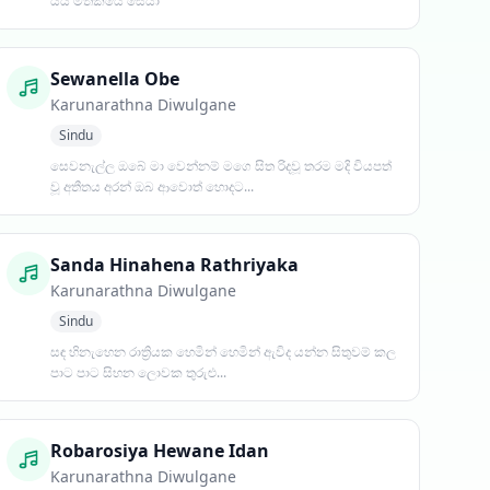
යයි මතකයේ සේයා
Sewanella Obe
Karunarathna Diwulgane
Sindu
සෙවනැල්ල ඔබේ මා වෙන්නම් මගෙ සිත රිදවූ තරම මදි වියපත්
වූ අතීතය අරන් ඔබ ආවොත් හොදට...
Sanda Hinahena Rathriyaka
Karunarathna Diwulgane
Sindu
සඳ හිනැහෙන රාත්‍රියක හෙමින් හෙමින් ඇවිද යන්න සිතුවම් කල
පාට පාට සිහන ලොවක තුරුළු...
Robarosiya Hewane Idan
Karunarathna Diwulgane