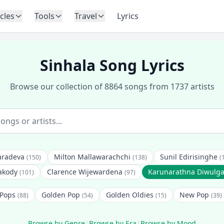
icles
Tools
Travel
Lyrics
Sinhala Song Lyrics
Browse our collection of 8864 songs from 1737 artists
radeva
Milton Mallawarachchi
Sunil Edirisinghe
(150)
(138)
(
akody
Clarence Wijewardena
Karunarathna Diwulg
(101)
(97)
 Pops
Golden Pop
Golden Oldies
New Pop
(88)
(54)
(15)
(39)
Browse by Genre
|
Browse by Era
|
Browse by Mood