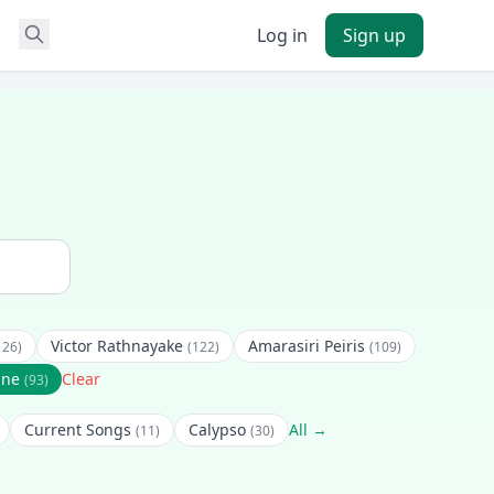
Log in
Sign up
Victor Rathnayake
Amarasiri Peiris
126)
(122)
(109)
ane
Clear
(93)
Current Songs
Calypso
All →
(11)
(30)