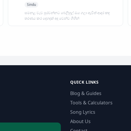
Sindu
සමනළ වැව පුරවන්නට බෙලිහුල් ඔය ගලා ඇවිත් ආදර කඳු
තරණය කර දෙහදක් අද වෙන්ව ගිහින්
QUICK LINKS
Blog & Guides
Tools & Calculators
Song Lyrics
About Us
Contact