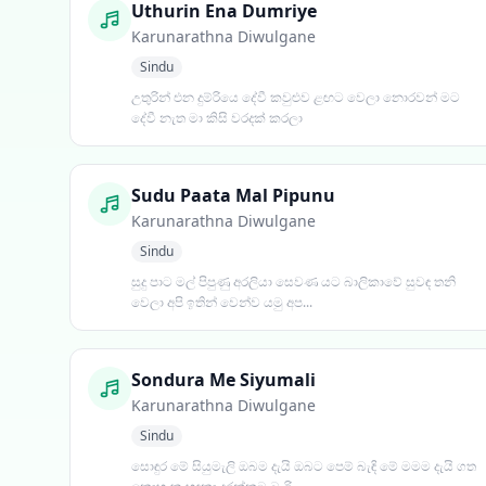
Uthurin Ena Dumriye
Karunarathna Diwulgane
Sindu
උතුරින් එන දුම්රියෙ දේවී කවුළුව ළඟට වෙලා නොරවන් මට
දේවී නැත මා කිසි වරදක් කරලා
Sudu Paata Mal Pipunu
Karunarathna Diwulgane
Sindu
සුදු පාට මල් පිපුණු අරලියා සෙවණ යට බාලිකාවේ සුවඳ තනි
වෙලා අපි ඉතින් වෙන්ව යමු අප...
Sondura Me Siyumali
Karunarathna Diwulgane
Sindu
සොඳුර මේ සියුමැලි ඔබම දැයි ඔබට පෙම් බැඳි මේ මමම දැයි ගත