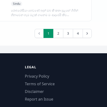
Sindu
රොබරෝසියා හෙවණේ ඉදන් ඔබ කී කතා සුළඟේ ගිහින්
හිනාවෙන හැම මලක් ගානෙම මං ආදරෙයි කීව...
1
2
3
4
LEGAL
Privacy Policy
Terms of Service
Disclaimer
Report an Issue