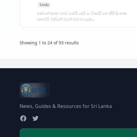
Sindu
සක්මන් කරන මළුව පාළුයි දේවී මං විතරයි ඔබ කිසි දිනෙක
නොඒවී ඉක්මන් ගමන් එපා පා පැක...
Showing
1
to
24
of
93
results
News, Guides & Resources for Sri Lanka