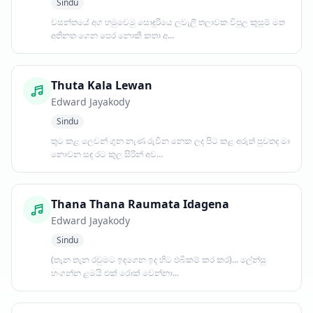
Sindu
වසන්තයේ අග හමුවෙමු සොඳුරියෙ ලවැලි තලාවක විපුල කුසුම් මත
අතිනත ගෙන පෙර නොකී කතා අ...
Thuta Kala Lewan
Edward Jayakody
Sindu
තුට කළ ලෙවන් ගුන නැණ රුවින නෙක ලද පිට කළ අරුත් පුවතද මා
නොවන සඳ රට කුල සිරින් අව...
Thana Thana Raumata Idagena
Edward Jayakody
Sindu
(තැන තැන රවුමට ඉඳගෙන ඉද හිට එබිකම් කර කර)... ලේන්සු
හංගන්න ළමයි එක් රොක් වෙන්නා...