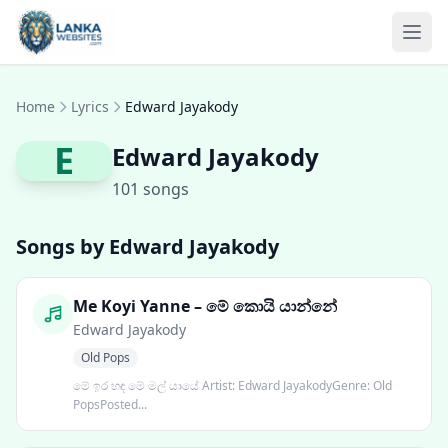
Skip to content
Ope
Home
Lyrics
Edward Jayakody
E
Edward Jayakody
101 songs
Songs by Edward Jayakody
Me Koyi Yanne – මේ කොයි යාන්නේ
Edward Jayakody
Old Pops
මේ ඉර හඳ මේ මල් යායේ Artist: Edward JayakodyGenre: Old
PopsPosted...