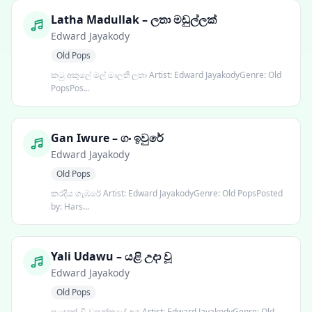
Latha Madullak – ලතා මඩුල්ලක්
Edward Jayakody
Old Pops
කටු අකුලේ මල් මාලතී ලතා Artist: Edward JayakodyGenre: Old
PopsPos...
Gan Iwure – ගං ඉවුරේ
Edward Jayakody
Old Pops
කරදිය ගැඹරේ Artist: Edward JayakodyGenre: Old PopsPosted
by: Hars...
Yali Udawu – යළි උදා වූ
Edward Jayakody
Old Pops
සුළඟක් වී වසන්තයේ අග Artist: Edward JayakodyGenre: Old