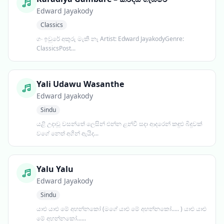
Edward Jayakody
Classics
ගං ඉවුරේ අකුරු මැකී නෑ Artist: Edward JayakodyGenre:
ClassicsPost...
Yali Udawu Wasanthe
Edward Jayakody
Sindu
යළි උදාවූ වසන්තේ ලෙසින් එන්න ළන්වී සදා ආදරෙන් කඳුළු බිඳුවක්
වගේ නෙත් අගින් ඇයිද...
Yalu Yalu
Edward Jayakody
Sindu
යාළු යාළු මේ අහන්නකෝ (මගේ යාළු මේ අහන්නකෝ..... ) යාළු යාළු
මේ අහන්නකෝ......