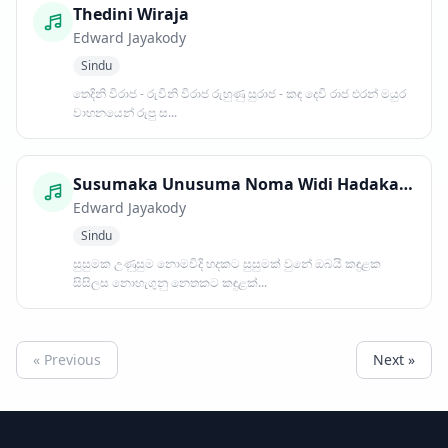
Thedini Wiraja
Edward Jayakody
Sindu
තෙදිනි විරාජ - රුවිනි විරාජ රුහුණු සුරාජ - කඳ දෙවි රාජ එරන් මයුර
වාහනයෙන් රුපු ස...
Susumaka Unusuma Noma Widi Hadakata
Edward Jayakody
Sindu
සුසුමක උණුසුම නොමවිදි හදකට සුසුමක් වුනේ ඔබයි කඳුළක
සිසිලස නොහැගුනු නෙතකට කඳුළක්...
« Previous
Next »