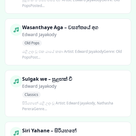
PopsPosted...
Wasanthaye Aga – වසන්තයේ අග
Edward Jayakody
Old Pops
යළි උදා වූ එක යායේ කකා Artist: Edward JayakodyGenre: Old
PopsPost...
Sulgak we – සුළඟක් වී
Edward Jayakody
Classics
සිරියහනේ යළි උදා වූ Artist: Edward Jayakody, Nathasha
PereraGenre...
Siri Yahane – සිරියහනේ