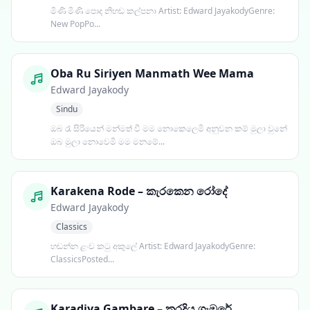
මිණි මිණි පොද නිහඬ කල්පනා Artist: Edward JayakodyGenre:
New PopPo...
Oba Ru Siriyen Manmath Wee Mama
Edward Jayakody
Sindu
ඔබ රෑ සිරියෙන් මන්මත් වී මම නොකෙලෙමි අනුවන කම් මුලා වුනේ
ඔබ මුලා නොවෙමි මම මනමේ...
Karakena Rode – කැරකෙන රෝදේ
Edward Jayakody
Classics
හඬන්න ළංව කටු අකුලේ Artist: Edward JayakodyGenre:
ClassicsPosted...
Karadiya Gambare – කරදිය ගැඹරේ