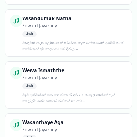
Wisandumak Natha
Edward Jayakody
Sindu
විසඳුමක් නැත ලෝකයෙන් සමාවක් නැත ලෝකයෙන් අසම්මතයේ
පෙම්වතුන් අපි දෙදවයට ඉඩ දී බලා...
Wewa Ismaththe
Edward Jayakody
Sindu
වැව ඉස්මත්තේ පාළු කනත්තේ මී අඹ ගහ කපලා තාත්තේ දැන්
සෙල්ලම් ගෙට හෙවණ එන්නේ නෑ ඇයි...
Wasanthaye Aga
Edward Jayakody