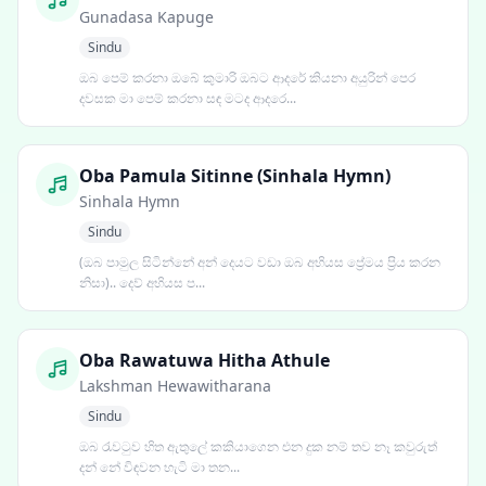
Gunadasa Kapuge
Sindu
ඔබ පෙම් කරනා ඔබේ කුමාරි ඔබට ආදරේ කියනා අයුරින් පෙර
දවසක මා පෙම් කරනා සඳ මටද ආදරෙ...
Oba Pamula Sitinne (Sinhala Hymn)
Sinhala Hymn
Sindu
(ඔබ පාමුල සිටින්නේ අන් දෙයට වඩා ඔබ අභියස ප්‍රේමය ප්‍රිය කරන
නිසා).. දෙව් අභියස ප...
Oba Rawatuwa Hitha Athule
Lakshman Hewawitharana
Sindu
ඔබ රැවටුව හිත ඇතු‍ලේ කකියාගෙන එන දුක නම් තව නෑ කවුරුත්
දන්‍ ‍නේ විඳවන හැටි මා තන...