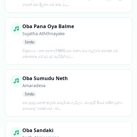
ගානේ ඔබ දිලුනා මේ තරු වැ...
Oba Pana Oya Balme
Sujatha Aththnayake
Sindu
චිත්‍රපටය : සත පනහ (1965) ඔබ පානා ඔය බැල්මේ අමතක වේ
කොතනද මේ දුව දුව ඇවිදින් දුට...
Oba Sumudu Neth
Amaradeva
Sindu
ඔබ සුමුදු නෙත් කැළුම් සපැමිණ ගැටීලා - මා ඇසි පියේ පතිත වුනා -
මහනෙල් පතක් සේ - න...
Oba Sandaki