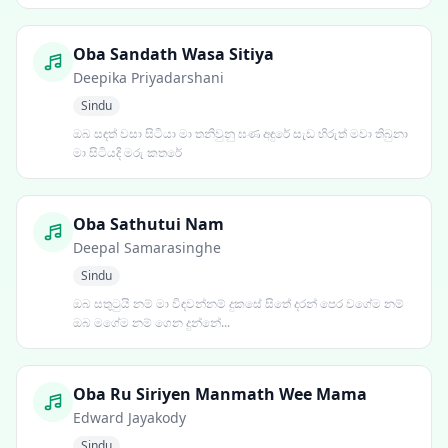
Oba Sandath Wasa Sitiya
Deepika Priyadarshani
Sindu
ඔබ සඳත් වසා සිටියා මා තනිවුනු ඝණ අඳුරේ සැඩ හිරුත් මවා තිබුනා
මා සිටියදි මරු කතරේ
Oba Sathutui Nam
Deepal Samarasinghe
Sindu
ඔබ සතුටුයි නම් මා විඳවන්නම් දුකසේ සිතේ දරන් පෙර වගේම නම්
ඔබ මගේම නම් ගෙන දුන්නේ...
Oba Ru Siriyen Manmath Wee Mama
Edward Jayakody
Sindu