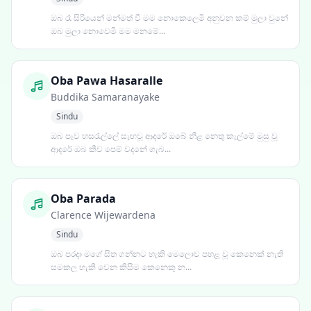
ඔබ රෑ සිරියෙන් මන්මත් වී මම නොකෙලෙමි අනුවන කම් මුලා වුනේ
ඔබ මුලා නොවෙමි මම මනමේ...
Oba Pawa Hasaralle
Buddika Samaranayake
Sindu
ඔබ පෑව හසරැල්ලේ සැඟවූ ආදරේ ඔබේ නීළ නෙතු කැල්මේ මුසු වූ
ආදරේ ඔබ කීව පෙම් වදනේ ගැබ...
Oba Parada
Clarence Wijewardena
Sindu
ඔබ පරදා මගේ සිත ගන්නට හැකි මෙලොව පහළ වූ කෙනෙක් නැති
සමකල හැකි වෙන කිසිම කෙනෙකු න...