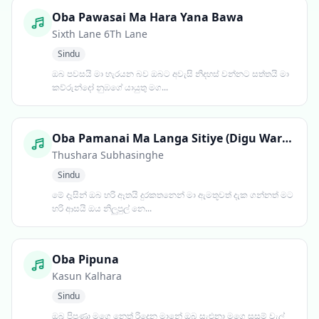
Oba Pawasai Ma Hara Yana Bawa
Sixth Lane 6Th Lane
Sindu
ඔබ පවසයි මා හැරයන බව ඔබට අවැසි නිදහස් වන්නට සත්තයි මා
කව්රුන්දෝ නුඹගේ යායුතු මග...
Oba Pamanai Ma Langa Sitiye (Digu Waralasa Nalal Thale)
Thushara Subhasinghe
Sindu
මේ දෑසින් ඔබ හරි ඈතයි දුරකතනෙන් මා ඇමතූවත් දැක ගන්නත් මට
හරි ආසයි ඔය නිලුපුල් නෙ...
Oba Pipuna
Kasun Kalhara
Sindu
ඔබ පිපුණා මගෙ නෙත් රිදෙන මානේ ඔබ සැළුනා මගෙ සුසුම් වැල්