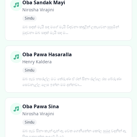
Oba Sandak Mayi
Nirosha Virajini
Sindu
ඔබ සඳක් මැයි සඳ මගේ මැයි විඳවනා කඳුළින් ලතැවෙන සුසුමින්
මුදවනා ඔබ සඳක් මැයි සඳ ම...
Oba Pawa Hasaralla
Henry Kaldera
Sindu
ඔබ පෑව හසරැල්ල මට තේරුණා ඒ රන් සිනා රැල්ලෙ රස බේරුණා
සෙවනැල්ල ලෙස ඉන්න මම දන්නවා...
Oba Pawa Sina
Nirosha Virajini
Sindu
ඔබ පෑව සිනා කැන් දැන් ඈ වෙත ගෙනියන්න කෝල සුමුදු වදනින් ඇ
සිත සනසන්න ආදරේ මියුරු...