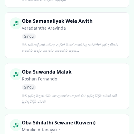
Oba Samanaliyak Wela Awith
Varadaththa Aravinda
Sindu
ඔබ සමනළියක් වෙලා ඇවිත් මගේ අතේ වැහුවෝතින් සුවඳ හිතට
දැනේවි සතුට නෙතට පෙනේවී සුපෙ...
Oba Suwanda Malak
Roshan Fernando
Sindu
ඔබ සුවඳ මලක් මට නෙලාගන්න ඇතත් එහි සුවඳ විඳිමි තවත් එහි
සුවඳ විඳිමි තවත්
Oba Sihilathi Sewane (Kuweni)
Manike Attanayake