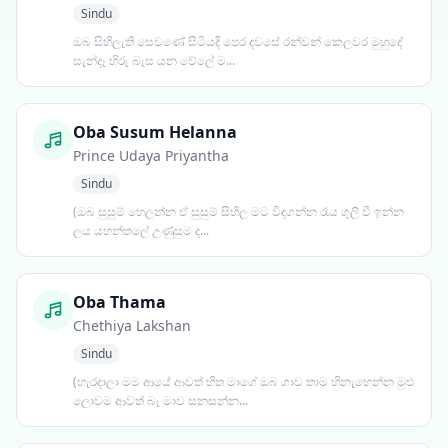
Sindu
ඔබ සිහිලැති සෙවණේ සිටියදි පෙර දවසේ රන්වන් කෙලවර මුහුදේ
සැන්දෑ හිරු බැස යන වේලේ ම...
Oba Susum Helanna
Prince Udaya Priyantha
Sindu
(ඔබ සුසුම් හෙලන්න ඒ සුසුම් සිහිල මට විඳගන්න රෑය ගුලි වී ඉන්න
ලය යහන්තලේ උණුසුම ද...
Oba Thama
Chethiya Lakshan
Sindu
(හැරදාලා මම ආයේ ආවත් හිත මාගේ ඔබ ගාව තාම හිනැහෙන්න මුළු
ලොවම ආවත් බෑ මාව සනසන්න...