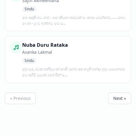
Sajth Akmeemana
Sindu
ඔබ සඳකි මට නම් - මඟ කියන තරුවක් මං අහස වෙන්නම්....... ඔබට
මා හා - ලංව ඉන්නට මම ඔ...
Nuba Duru Rataka
Asanka Lakmal
Sindu
නුඹ දුරු රටක තනිවුණේ කාසි පනම් අත නැති හන්දා නුඹ සෙනෙහස
මට අහිමි වුණේ පෙර පින් ම...
« Previous
Next »