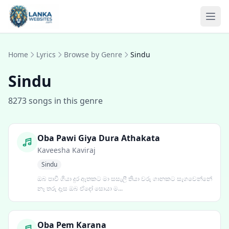
Skip to content
Ope
Home
Lyrics
Browse by Genre
Sindu
Sindu
8273 songs in this genre
Oba Pawi Giya Dura Athakata
Kaveesha Kaviraj
Sindu
ඔබ පාවී ගියා දුර ඈතකට මා සසැලී තියා වරු ගානකට සැගවෙන්නේ
නෑ තරු දෑස ඔබ ඒදෝ සොයා ම...
Oba Pem Karana