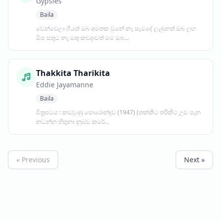
Gypsies
Baila
වෙන්වෙලා ගියත් ඔබ අමතක වුනේ නෑ සැමදේ ලැබුනත් ඔබ ලඟ
මිස සතුට නෑ මතු කවදාවත් මම ඔබ...
Thakkita Tharikita
Eddie Jayamanne
Baila
චිත්‍රපටය : කඩවුණු පොරොන්දුව (1947) (තක්කිට තරිකිට උඩ පැන
නටන්න හිතුනා නුඹව කරේ...
« Previous
Next »