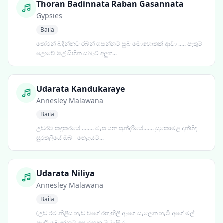
Thoran Badinnata Raban Gasannata
Gypsies
Baila
තෝරන් බදින්නට රබන් ගසන්නට සුබ මොහොතක් ආවා ..... පැතුම්
ලොවේ මල් සිහින සබැව් අලුත...
Udarata Kandukaraye
Annesley Malawana
Baila
උඩරට කඳුකරයේ ........ බැස යන සුන්දරියේ....... සුකොමළ දුන්හිඳ
සුරතලියේ ඔබ - හෙළයට...
Udarata Niliya
Annesley Malawana
Baila
(උඩ රට නිළිය හැඩ වගේ රතැඟිලි ඇගෙ සැලෙන හැටි අගේ මල්
පැණි බොන්නට පොරකන මී මැසි රං...