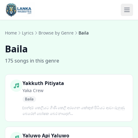
Skip to content
Ope
Home
Lyrics
Browse by Genre
Baila
Baila
175 songs in this genre
Yakkuth Pitiyata
Yaka Crew
Baila
(පන්දම් කෙලියට ගිණි කෙලි අරගෙන යක්කුත් පිටියට ආවා රුහුණු
බෙරෙන් ඝෝෂක බෙර නාදෙන්...
Yaluwo Api Yaluwo