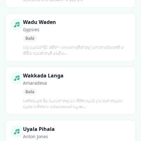
Wadu Waden
Gypsies
Baila
වඩු වැඩෙන් දිවි රකින - බොහො දුකින් කල් ගෙවන දුප්පතෙකි මං
කිසිම හැඩක් නැති මෙලීය...
Wakkada Langa
Amaradeva
Baila
වක්කඩ ළඟ දිය වැටෙන තාලයට තිත්ත පැටව් උඩ පැන නැටුවා
වැස්ස වහින්නට ඉස්සර අහසේ වළාක...
Uyala Pihala
Anton Jones