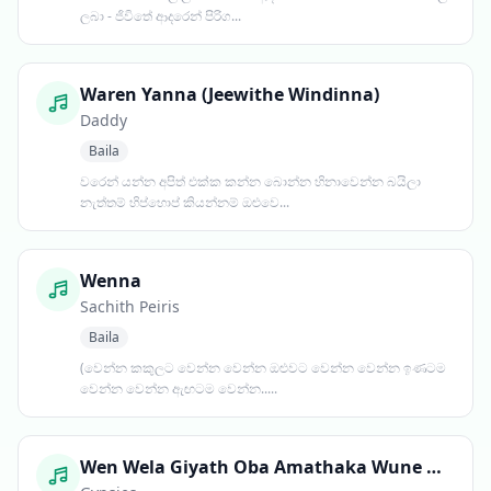
ලබා - ජිවිතේ ආදරෙන් පිරිග...
Waren Yanna (Jeewithe Windinna)
Daddy
Baila
වරෙන් යන්න අපිත් එක්ක කන්න බොන්න හිනාවෙන්න බයිලා
නැත්තම් හිප්හොප් කියන්නම් ඔළුවෙ...
Wenna
Sachith Peiris
Baila
(වෙන්න කකුලට වෙන්න වෙන්න ඔළුවට වෙන්න වෙන්න ඉණටම
වෙන්න වෙන්න ඇඟටම වෙන්න.....
Wen Wela Giyath Oba Amathaka Wune Naa