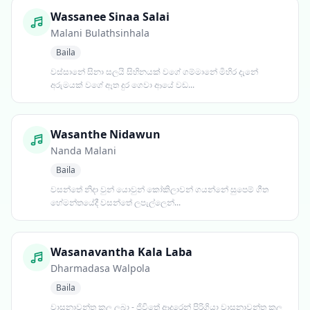
Wassanee Sinaa Salai
Malani Bulathsinhala
Baila
වස්සානේ සිනා සලයි සිහිනයක් වගේ ගම්මානේ මිහිර දැනේ
අරුමයක් වගේ ඈත දුර ගෙවා ආයේ වඩ...
Wasanthe Nidawun
Nanda Malani
Baila
වසන්තේ නිදා වුන් යොවුන් කෝකිලාවන් ගයන්නේ සුපෙම් ගීත
හේමන්තයේදී වසන්තේ ලපැල්ලෙන්...
Wasanavantha Kala Laba
Dharmadasa Walpola
Baila
වාසනාවන්ත කල ලබා - ජිවිතේ ආදරෙන් පිරිගියා වාසනාවන්ත කල