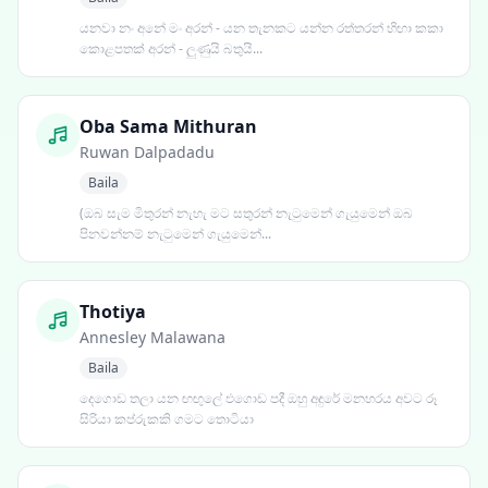
යනවා නං අනේ මං අරන් - යන තැනකට යන්න රත්තරන් හිඟා කකා
කොළපතක් අරන් - ලුණුයි බතුයි...
Oba Sama Mithuran
Ruwan Dalpadadu
Baila
(ඔබ සැම මිතුරන් නැහැ මට සතුරන් නැටුමෙන් ගැයුමෙන් ඔබ
පිනවන්නම් නැටුමෙන් ගැයුමෙන්...
Thotiya
Annesley Malawana
Baila
දෙගොඩ තලා යන ඟඟුලේ එගොඩ පදී ඔහු අඳුරේ මනහරය අවට රූ
සිරියා කප්රුකකි ගමට තොටියා