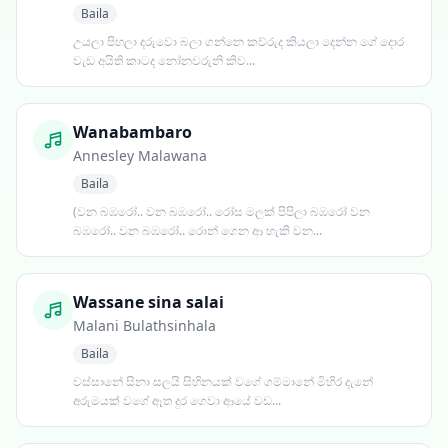
Baila
උයලා පිහලා දරුවො බලා ගන්නෙ කව්රුද කියලා දෙන්න ගේ දොර
වැඩ අයිති කාටද නෝනවරුනි කිව...
Wanabambaro
Annesley Malawana
Baila
(වන බඹරෝ.. වන බඹරෝ.. රෝස මලක් පිපිලා බඹරෝ වන
බඹරෝ.. වන බඹරෝ.. රොන් ගෙන ආ හැකි වන...
Wassane sina salai
Malani Bulathsinhala
Baila
වස්සානේ සිනා සලයි සිහිනයක් වගේ ගම්මානේ මිහිර දැනේ
අරුමයක් වගේ ඈත දුර ගෙවා ආයේ වඩ...