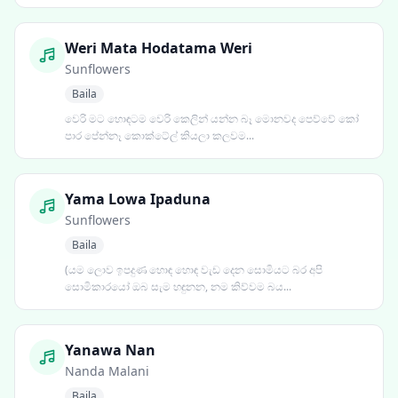
Weri Mata Hodatama Weri
Sunflowers
Baila
වෙරි මට හොඳටම වෙරි කෙලින් යන්න බෑ මොනවද පෙව්වේ කෝ
පාර පේන්නෑ කොක්ටේල් කියලා කලවම...
Yama Lowa Ipaduna
Sunflowers
Baila
(යම ලොව ඉපදුණ හොඳ හොඳ වැඩ දෙන සොමියට බර අපි
සොමිකාරයෝ ඔබ සැම හඳුනන, නම කිව්වම බය...
Yanawa Nan
Nanda Malani
Baila