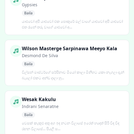
Gypsies
Baila
යාළුවෝ අපි යාළුවෝ එක පොකුරේ මල් වාගේ යාළුවෝ අපි යාළුවෝ
එත රෑනේ තරු වාගේ යාළුවෝ අ...
Wilson Masterge Sarpinawa Meeyo Kala
Desmond De Silva
Baila
විල්සන් මාස්ටර්ගේ සර්පිනාව මීයෝ කාලා මිනිහට යකා නැගලා දැන්
බැලෝ එකට අන්ඩ දාලා හු...
Wesak Kakulu
Indrani Senaratne
Baila
වෙසක් කැකුළු අතු අග ඉඳ නටන විලාසේ ඉරෙත් හඳෙත් සිරි විඳ විඳ
රඟන විලාසේ... පියලි ස...