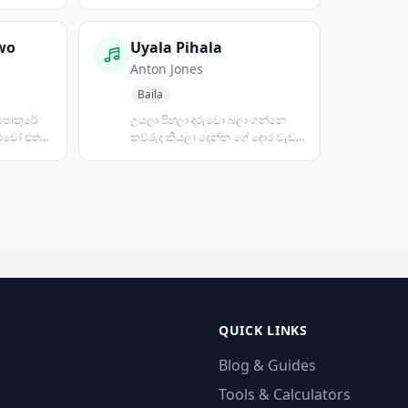
ාසනා
කියන්න ඔහෙලා ඇද්දෙ ලණ...
wo
Uyala Pihala
Anton Jones
Baila
 පොකුරේ
උයලා පිහලා දරුවො බලා ගන්නෙ
ාළුවෝ එත
කව්රුද කියලා දෙන්න ගේ දොර වැඩ
...
අයිති කාටද නෝනවරුනි කිව...
QUICK LINKS
Blog & Guides
Tools & Calculators