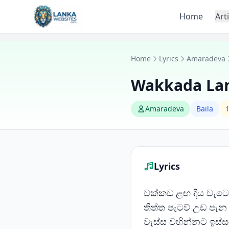
Skip to content
Home
Art
Home
Lyrics
Amaradeva
Wakkada La
Amaradeva
Baila
1
Lyrics
වක්කඩ ළඟ දිය වැට
තිත්ත පැටව් උඩ පැන
වැස්ස වහින්නට ඉස්