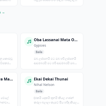
ලොලි ලොලි ලොල්ල බ...
a →
u
Oba Lassanai Mata Oba Hari Lassanai
Gypsies
Baila
ුනු කොමඩු
ඔබ ලස්සනයි මට ඔබ හරි ලස්සනයි
ත විසකර
ආඩම්බරයි මට හරි ආඩම්බරයි ඔබ
ලස්සනයි කවුරුත් ඔබ දෙස...
Goyam Kapanawa Manike
Ekai Dekai Thunai
Nihal Nelson
Baila
 වේලේ
(එකයි දෙකයි තුනයි කියල ගණන්
නානවා
කරලා බලාලා කැසට් සීය හරිද කියල