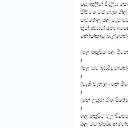
වළාකුලින් විදුලිය කෙ
කිව්වට වස් නැත නිල් 
කටරොලු මල් වැට ව
තුන් දවසක් අමනාපෙන්
නෝක්කාඩු බැල්මෙන් බ
(ගල මතුපිට මල පිපෙ
)
(මල වට බඹරිඳු නටන්
)
(වැහි වැහැලා ගඟ පිර
)
(ගඟ උතුරා හිත පිරෙන
)
ගල මතුපිට මල පිපෙ
මල වට බඹරිඳු නටන