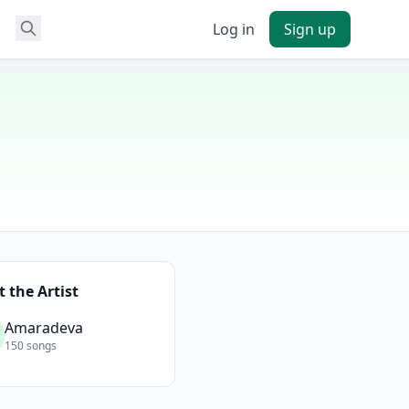
Log in
Sign up
 the Artist
Amaradeva
150 songs