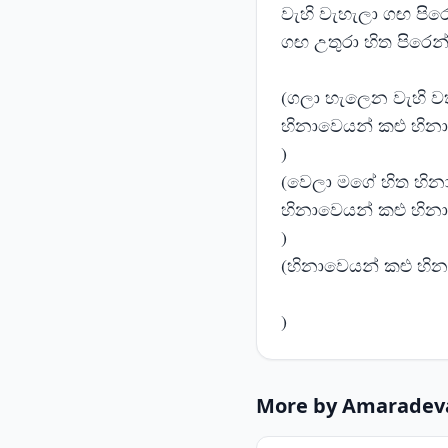
වැහි වැහැලා ගඟ පිර
ගඟ උතුරා හිත පිරෙන
(ගලා හැලෙන වැහි ව
හිනාවෙයන් කළු හිනා
)
(වෙලා මගේ හිත හින
හිනාවෙයන් කළු හිනා
)
(හිනාවෙයන් කළු හින
)
More by Amaradev