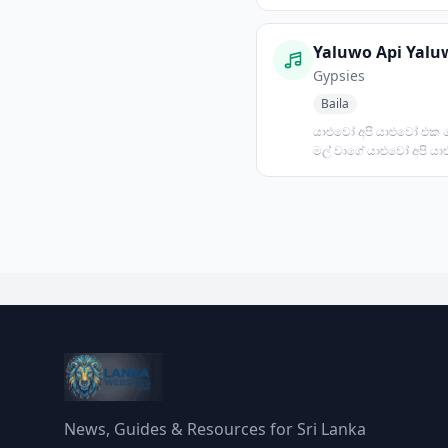
පොඩි මැණිකේ.... ඇගේ ව
මහිමය
Yaluwo Api Yalu
Gypsies
Baila
යාළුවෝ අපි යාළුවෝ එක
මල් වාගේ යාළුවෝ අපි ය
රෑනේ තරු වාගේ යාළුවෝ අ
News, Guides & Resources for Sri Lanka