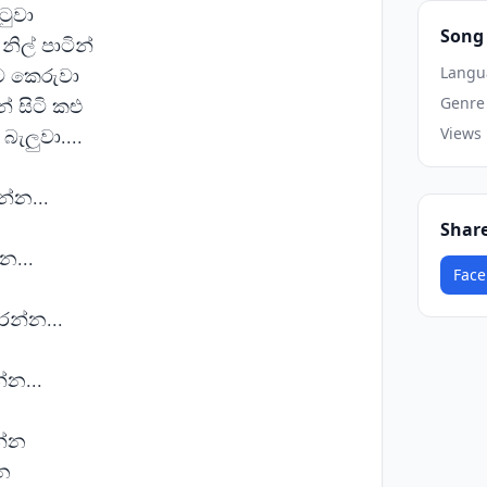
ටුවා
Song 
නිල් පාටින්
ට කෙරුවා
Langu
 සිටි කළු
Genre
ැලුවා....
Views
න්න...
Shar
න...
Face
ෙන්න...
්න...
න්න
්න