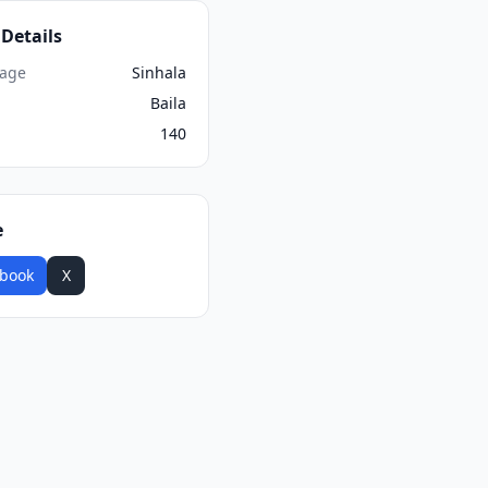
Details
age
Sinhala
Baila
140
e
book
X
WhatsApp