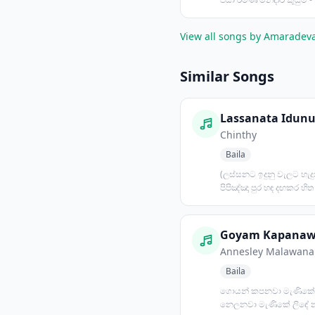
පූජා - බැති...
View all songs by Amaradev
Similar Songs
Lassanata Idun
Chinthy
Baila
(ලස්සනට ඉදුනු වැලට හැද
පිපිඤ්ඤා පුර හඳ දඟකර හි
පස්ස රතිඤ්ඤා පණ හ...
Annesley Malawana
Baila
ගොයන් කපනවා මැණිකේ
නෙලනවා මැණිකේ ලිඳේ 