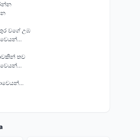
ෙන්න
්න
තුර වගේ උඹ
වෙයන්...
ාවකින් තව
වෙයන්...
ාවෙයන්...
a