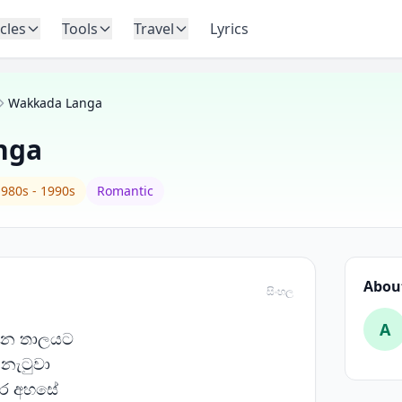
icles
Tools
Travel
Lyrics
Wakkada Langa
nga
980s - 1990s
Romantic
About
සිංහල
A
ෙන තාලයට
 නැටුවා
සර අහසේ