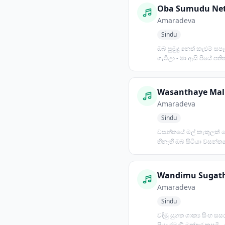
Oba Sumudu Ne
Amaradeva
Sindu
ඔබ සුමුදු නෙත් කැළුම් සප
ගැටීලා - මා ඇසි පියේ පතිත
මහනෙල් පතක් සේ - න...
Amaradeva
Sindu
වසන්තයේ මල් කැකුලක් ස
හිනැහී ඔබ සිටියා වසන්ත
පොකුරු නෙළා ඔබ මා දෝත
Wandimu Sugat
Amaradeva
Sindu
වඳිමු සුගත ශාක්‍ය සිංහ සසර 
පියා රමණී මන්දාර කුසුමි 