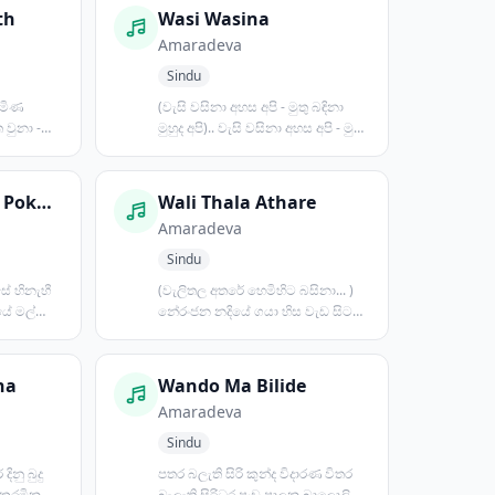
th
Wasi Wasina
Amaradeva
Sindu
ැමිණ
(වැසි වසිනා අහස අපි - මුතු බඳිනා
 වුනා -
මුහුද අපි).. වැසි වසිනා අහස අපි - මුතු
බඳිනා.....
Wasanthaye Mal Pokuru Nela
Wali Thala Athare
Amaradeva
Sindu
ේ හිනැහී
(වැලිතල අතරේ හෙමිහිට බසිනා... )
යේ මල්
නේරංජන නදියේ ගයා හිස වැඩ සිට
...
බුදු වූදා තිලෝ හිමි...
ha
Wando Ma Bilide
Amaradeva
Sindu
දිනු බුදු
පතර බලැති සිරි කුන්ද විදාරණ විතර
- කරමින
බැලැති සිරිධර පංච පාලන බාලොලි