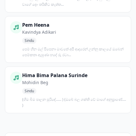
වාගේ දොං තරිකිට කැත්ත...
Pem Heena
Kavindya Adikari
Sindu
පෙම් හීන මල් පිපෙනා මාවතේ අපි ආදරෙන් උන්නු කාලයේ ඔබෙන්
පෙම්කතා ඇසුණා හදේ රූ රටා...
Hima Bima Palana Surinde
Mohidin Beg
Sindu
(හිම බිම පාලන සුරිඳේ...... ) (ඔබේ බල ශක්ති වේ මාගේ අනුප්‍රාණේ....
)