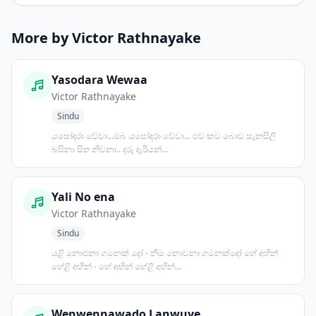
More by Victor Rathnayake
Yasodara Wewaa
Victor Rathnayake
Sindu
යසෝදරා වේවා...ඔබ යසෝදරා වේවා... එව කව බොව සැනසිලි
බසිනා සිත නිවනා.. දරු දැරියන්...
Yali No ena
Victor Rathnayake
Sindu
යළි නොඑනා ගමනක් දෝ - නිම නොවනා ගමනක්දෝ හේ අහින්
හේළි අහින් - හේ අහින් හේළි අහින්...
Wenwennawado Lanwuye