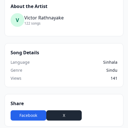
About the Artist
Victor Rathnayake
V
122 songs
Song Details
Language
Sinhala
Genre
Sindu
Views
141
Share
Facebook
X
WhatsApp