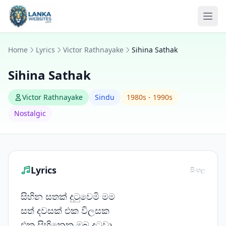
Skip to content
Ope
Home
Lyrics
Victor Rathnayake
Sihina Sathak
Sihina Sathak
Victor Rathnayake
Sindu
1980s - 1990s
Nostalgic
Lyrics
සිංහල
සිහින සතක් දු‍ටුවෙමි මම
සත් දවසක් එක විලසක
එක සිහිනෙක ඔබ දු‍ටුවා