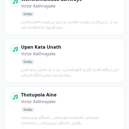
Victor Rathnayake
Sindu
වෙන්වෙන්න වාදෝ...ලංවූයේ ලංවෙන්න වා‍දෝ...වෙන්වූයේ... මං ආ
මඟ නවතින්නම් බිදුවක් ඈත...
Upan Kata Unath
Victor Rathnayake
Sindu
උපන් කාට වුනත් මේ චංචල ලෝකේ දුකයි සැපයි පමණි තනියට ළඟ
ඉන්නේ එයින් සැපත වහා ඔබ අත...
Thotupola Aine
Victor Rathnayake
Sindu
තොටුපොල අයිනේ.......කව්ද අත වනන්නේ... කව්ද අත
වනන්නේ......තොටුපොල අයිනේ... හැන්ද...