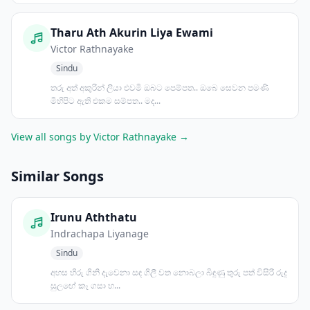
Tharu Ath Akurin Liya Ewami
Victor Rathnayake
Sindu
තරු අත් අකුරින් ලියා එවමි ඔබට පෙම්පත.. ඔබෙ සෙවන පමණි
මිහිපිට ඇති එකම සම්පත.. මද...
View all songs by Victor Rathnayake →
Similar Songs
Irunu Aththatu
Indrachapa Liyanage
Sindu
අහස හිරු ගිනි දැවෙනා සඳ ගිලී වත නොබලා බිඳුණු තුරු පත් විසිරී රුදු
සුලඟේ කෑ ගසා හ...