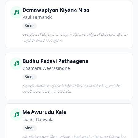
Demawupiyan Kiyana Nisa
Paul Fernando
Sindu
දෙමවුපියන් කියන නිසා හිතුනා බදින්න මනාලියන් කීපදෙනෙක් ගියා
බලන්න තාමත් බැරි උනා...
Budhu Padavi Pathaagena
Chamara Weerasinghe
Sindu
බුදු පදවි පතාගෙන දරුවන් රකිනා අම්මා තවමත් ගිනිහල් ගේ ගිනි
අතරේ මහළු මඩමකට විවරණ...
Me Awurudu Kale
Lionel Ranwala
Sindu
මේ අවුරුදු කාලේ සිනහ වෙයන් රාළේ තෙල් ඉහිරුණු කැවුම් ගෙඩිය