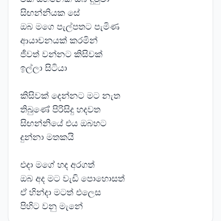
සිඟන්නියක සේ
ඔබ මගෙ පැල්පතට පැමිණ
ආයාචනයක් කරමින්
ජීවත් වන්නට කිසිවක්
ඉල්ලා සිටියා
කිසිවක් දෙන්නට මට නැත
තිබුණේ පිරිසිදු හදවත
සිඟන්නියේ එය ඔබහට
දුන්නා මතකයි
එදා මගේ හද අරගත්
ඔබ අද මට වැඩි පොහොසත්
ඒ හින්දා මටත් එලෙස
පිහිට වනු මැනේ