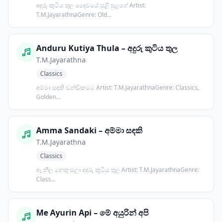
අදුරු කුටිය තුල දෛවයේ සුළි සුළගේ Artist:
T.M.JayarathnaGenre: Old...
Anduru Kutiya Thula – අදුරු කුටිය තුල
T.M.Jayarathna
Classics
අම්මා සඳකි චන්ඩිකමට Artist: T.M.JayarathnaGenre: Classics,
Golden...
Amma Sandaki – අම්මා සඳකි
T.M.Jayarathna
Classics
ඈ නීල නෙතු සලා අදුරු කුටිය තුල Artist: T.M.JayarathnaGenre:
Class...
Me Ayurin Api – මේ අයුරින් අපි