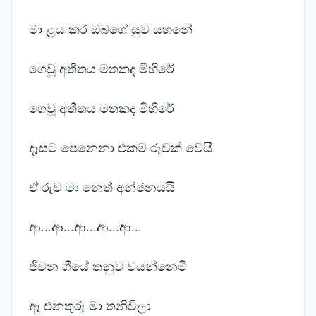
මා ළය කර ඔබගේ සුව යහනේ
ගෙවූ අතීතය මතකද මිහිරේ
ගෙවූ අතීතය මතකද මිහිරේ
දෑසට පෙනෙනා එකම රුවක් වෙයි
ඒ රුව මා නෙත් අන්ජනයයි
ආ...ආ...ආ...ආ...ආ...
ජීවන ගීයේ තනුව වයන්නෙමි
ඈ එනතුරු මා තනිවීලා