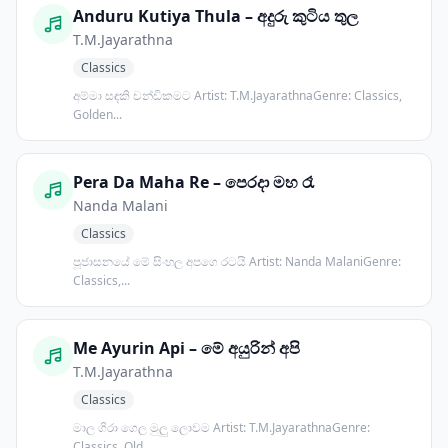
Anduru Kutiya Thula – අදුරු කුටිය තුල
T.M.Jayarathna
Classics
අම්මා සඳකි චන්ඩිකමට Artist: T.M.JayarathnaGenre: Classics,
Golden...
Pera Da Maha Re – පෙරදා මහ රෑ
Nanda Malani
Classics
පූජාසනයේ මේ සිංහල අපගෙ රටයි Artist: Nanda MalaniGenre:
Classics,...
Me Ayurin Api – මේ අයුරින් අපි
T.M.Jayarathna
Classics
මාල ගිරා ගෙල මුලු ලොවම Artist: T.M.JayarathnaGenre:
Classics, Old...