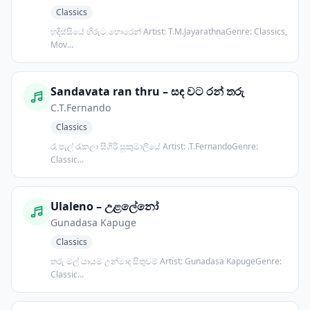
Classics
හදිස්සියේ හිරුට හොරෙන් Artist: T.M.JayarathnaGenre: Classics,
Mov...
Sandavata ran thru – සඳ වට රන් තරු
C.T.Fernando
Classics
රෑ පැල් රැකලා සීගිරි සුකුමාලියේ Artist: .T.FernandoGenre:
Classic...
Ulaleno – උළලේනෝ
Gunadasa Kapuge
Classics
තරු මල් යායම උන්මාද සිතුවම් Artist: Gunadasa KapugeGenre:
Classic...