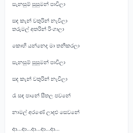
සැනසුම් සුසුමන් පාවීලා
සඳ කැන් වතුරින් නෑවීලා
තරුමල් අතරින් රිංගාලා
කොහි යන්නෙද මා තනිකරලා
සැනසුම් සුසුමන් පාවීලා
සඳ කැන් වතුරින් නෑවීලා
රෑ සඳ පානේ සීතල පවනේ
නාමල් අරණේ ලාදළු සෙවනේ
ආ...ආ...ආ...ආ...ආ...