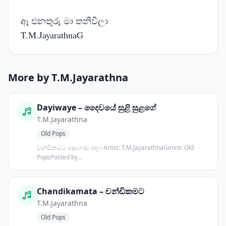
ඈ එනතුරු මා තනිවීලා
T.M.JayarathnaG
More by T.M.Jayarathna
Dayiwaye – දෛවයේ සුළි සුළගේ
T.M.Jayarathna
Old Pops
චන්ඩිකමට දෙගොඩ තලා Artist: T.M.JayarathnaGenre: Old
PopsPosted by...
Chandikamata – චන්ඩිකමට
T.M.Jayarathna
Old Pops