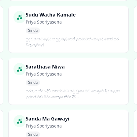
Sudu Watha Kamale
Priya Sooriyasena
Sindu
සුදු වත කමලේ වතු සුදු මල් පෙති උපමාවන් සසැඳේ නෙත් සර
බිඟු පැටලේ
Sarathasa Niwa
Priya Sooriyasena
Sindu
සරතැස නිවා දිවි කතරේ ඔබ හමු වුණා මට සොඳුරේ දිය ගලනා
උල්පත් මව මවා සරතැස නිවා දිව...
Sanda Ma Gawayi
Priya Sooriyasena
Sindu