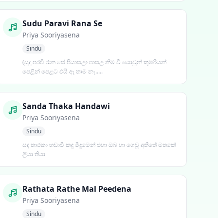
Sudu Paravi Rana Se
Priya Sooriyasena
Sindu
(සුදු පරවි රෑන සේ පියාසලා පාසල නිම වී යොවුන් කුමරියන්
පෙළින් පෙළට එයි ඈ තාම නෑ.....
Sanda Thaka Handawi
Priya Sooriyasena
Sindu
සඳ තාරකා හඬාවී කඳු මීදුමෙන් එහා ඔබ හා ගෙවූ අතීතේ මතකේ
ලියා තියා
Rathata Rathe Mal Peedena
Priya Sooriyasena
Sindu