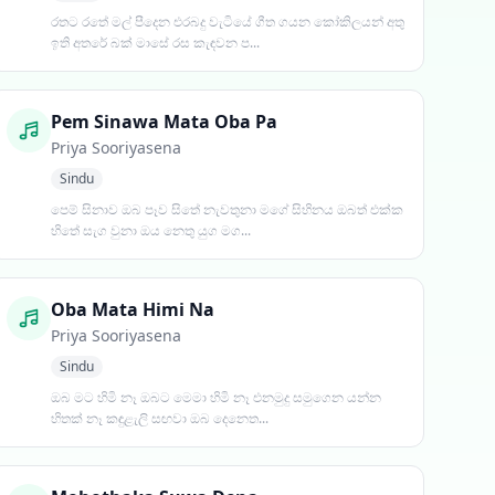
රතට රතේ මල් පීදෙන එරබදු වැටියේ ගීත ගයන කෝකිලයන් අතු
ඉති අතරේ බක් මාසේ රස කැඳවන ප...
Pem Sinawa Mata Oba Pa
Priya Sooriyasena
Sindu
පෙම් සිනාව ඔබ පෑව සිතේ නැවතුනා මගේ සිහිනය ඔබත් එක්ක
හිතේ සැග වුනා ඔය නෙතු යුග මග...
Oba Mata Himi Na
Priya Sooriyasena
Sindu
ඔබ මට හිමි නෑ ඔබට මෙමා හිමි නෑ එනමුදු සමුගෙන යන්න
හිතක් නෑ කඳුළැලි සඟවා ඔබ දෙනෙත...