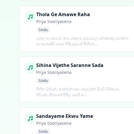
Thola Ge Amawe Raha
Priya Sooriyasena
Sindu
තොල ගෑ අමාවේ රහා, තොලට හුරුවෙලා නොකරනු චෝදනා,
මා අසරණයි ගෙදර බිරිඳ දරුවන් සිහිවේ...
Sihina Vijethe Saranne Sada
Priya Sooriyasena
Sindu
සිහින විජිතේ.. සරන්නේ සදා.. හමුවන්න පියවි විජිතයේ..
ජීවිතේ.. හිමවතේ සිසිල ඔබයි ස...
Sandayame Ekwu Yame
Priya Sooriyasena
Sindu