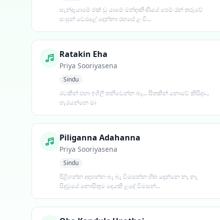
සැන්දෑයාමේ එක් වූ යාමේ මන්දාකිණියේ පෙම් රන් තරුවේ
සංසුන් වෙරළේ දෙන්නා රහසේ ළංවී...
Ratakin Eha
Priya Sooriyasena
Sindu
රටකින් එහා ඉගිලී තනිවෙන්න බෑ... සිතකින් නොවේ කිසිදා...
හැරයන්නෙ මා
Piliganna Adahanna
Priya Sooriyasena
Sindu
පිළිගන්න අදහන්න බෑ බෑ විමසන්න හිත දෙන්නෙ නෑ නෑ
සිදුවූයේ නොසිතුම දෙයකි ළදේ විමසන්...