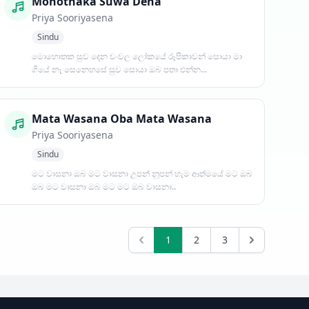
Mohothaka Suwa Dena
Priya Sooriyasena
Sindu
මොහොතක සුව දෙන චංචල ලෝකයේ රූපිකාවන් සොයා මා
ගියේ නෑ සෙනෙහසේ සුව සොයා ඔබ පතා එන්න...
Mata Wasana Oba Mata Wasana
Priya Sooriyasena
Sindu
මට වාසනා ඔබ මට වාසනා උපන් නූපන් හැම ආත්මයේ මට ඔබ
ඔබ මට වාසනා ඔබ මට මට ඔබ වාසනා..
1
2
3