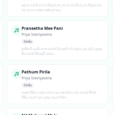
සඳ මා ගාවයි නෑ මා සිතුවේ නෑ ඉර මා ගාවයි නෑ මා සිතුවේ නෑ
ඔබ හා මා ඉන්නා තත්පරේ සඳ...
Praneetha Mee Pani
Priya Sooriyasena
Sindu
ප්‍රණීත මී පැණි ගෙන ආවත් විස ඇති බඹර තුඩේ උදා එළිය පුබුදා
සිය නෙත් පිබිදෙයි නෙළු...
Pathum Pirila
Priya Sooriyasena
Sindu
පැතුම් පිරීලා උතුරා යනවා ඇය අද එනවා හමු වේදෝ සිතත්
පිරිලා ඇගේ රුව දැකලා ඇගේ සිත...