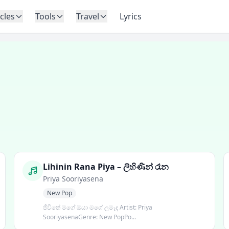
icles
Tools
Travel
Lyrics
Lihinin Rana Piya – ලිහිණින් රෑන
Priya Sooriyasena
New Pop
ජීවිතේ මගේ ඔයා මගේ ලමැද Artist: Priya
SooriyasenaGenre: New PopPo...