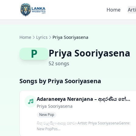
Skip to content
Home
Art
Home
Lyrics
Priya Sooriyasena
P
Priya Sooriyasena
52 songs
Songs by Priya Sooriyasena
Adaraneeya Neranjana – ආදරණීය නේරංජනා
Priya Sooriyasena
New Pop
බිඟු වැලපීලා ආපසු එනවා Artist: Priya SooriyasenaGenre:
New PopPos...