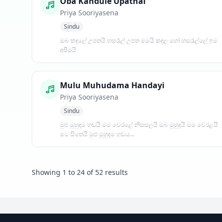
Oba Kandule Upathai
Priya Sooriyasena
Sindu
ඔබ කඳුලේ උපතයි හසරැල් උපත මමයි කඳුල හෝ හසරැල්ලේ ඉම
අපිමයි
Mulu Muhudama Handayi
Priya Sooriyasena
Sindu
මුළු මුහුදම හඬයි මම වෙරළේ නිසසලයි ඔබ මුහුදයි මම වෙරළයි
මට සිතෙයි මුළු මුහුදම හඩය...
Showing
1
to
24
of
52
results