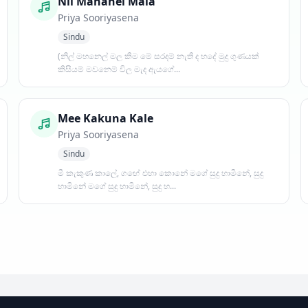
Nil Mahanel Mala
Priya Sooriyasena
Sindu
(නිල් මහනෙල් මල කිම මේ සරදම් නැති ද හදේ මුදු ගුණයක්
කිසියම් මවනෙම් විල මැද ඇයගේ...
Mee Kakuna Kale
Priya Sooriyasena
Sindu
මී කැකුණ කාලේ, ගඟේ එහා කොනේ මගේ සුදු හාමිනේ, සුදු
හාමිනේ මගේ සුදු හාමිනේ, සුදු හ...