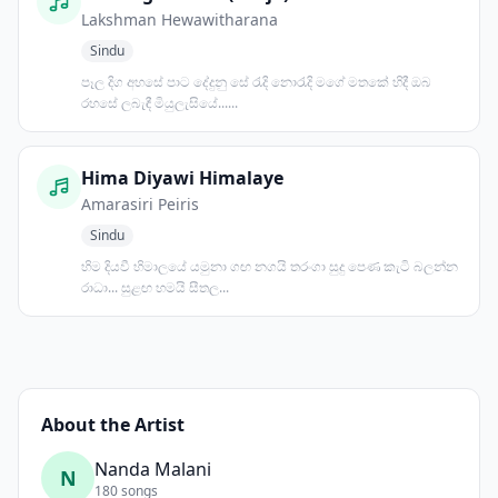
Lakshman Hewawitharana
Sindu
පෑල දිග අහසේ පාට දේදුනු සේ රැදි නොරැදි මගේ මතකේ හිදී ඔබ
රහසේ ලබැඳී මියුලැසියේ......
Hima Diyawi Himalaye
Amarasiri Peiris
Sindu
හිම දියවී හිමාලයේ යමුනා ගඟ නගයි තරංගා සුදු පෙණ කැටි බලන්න
රාධා... සුළඟ හමයි සීතල...
About the Artist
Nanda Malani
N
180 songs