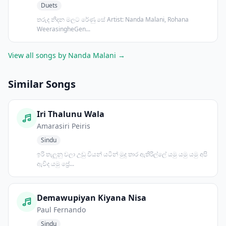
Duets
තරුද නිදන මලට රේණු සේ Artist: Nanda Malani, Rohana
WeerasingheGen...
View all songs by Nanda Malani →
Similar Songs
Iri Thalunu Wala
Amarasiri Peiris
Sindu
ඉරි තැලුනු වලා උඩු වියන් යටින් මුදු තාර ඇතිරිල්ලේ යමු යමු යමු අපි
ඇවිද යමු ප්‍රේ...
Demawupiyan Kiyana Nisa
Paul Fernando
Sindu