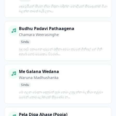
දෙමවුපියන් කියන නිසා හිතුනා බදින්න මනාලියන් කීපදෙනෙක් ගියා
බලන්න තාමත් බැරි උනා...
Budhu Padavi Pathaagena
Chamara Weerasinghe
Sindu
බුදු පදවි පතාගෙන දරුවන් රකිනා අම්මා තවමත් ගිනිහල් ගේ ගිනි
අතරේ මහළු මඩමකට විවරණ...
Me Galana Wedana
Waruna Madhushanka
Sindu
මේ ගලන වේදනා දෙනුවන් පුරා තෙමා උහුලන්න බෑ කියා හැඬුවා
ඔබෙන් තොර ලෝකයක් තිබුණේම න...
Pela Diga Ahase (Pooja)