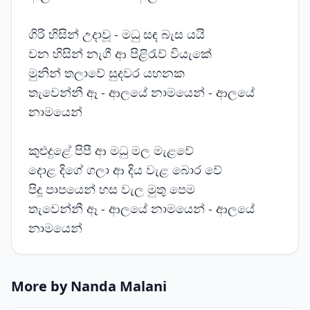
ගිරි හිසින් උදාවූ - මධු සඳ බැස යයි
වන හිසින් නැගී ආ පිළිරැව් වියැකේ
මුනින් තලාවේ සුදවර යහනක
තැවෙන්නී ඈ - ආලයේ නාමයෙන් - ආලයේ
නාමයෙන්
කුළුදුළේ පිපී ආ මධු මල මැළවේ
දොළ දිගේ ගලා ආ දිය වැළ බොර වේ
පිදූ පාපයෙන් හස වැල මුතු පෙම
තැවෙන්නී ඈ - ආලයේ නාමයෙන් - ආලයේ
නාමයෙන්
More by Nanda Malani