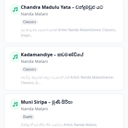
Chandra Madulu Yata – චන්ද්‍රමඬුළු යට
Nanda Malani
Classics
බුදු කරුණා දෙනෝ දාහක් Artist: Nanda MalaniGenre: Classics,
Inspir...
Kadamandiye – කඩමණ්ඩියේ
Nanda Malani
Classics
හද විල කළඹන කලා වැවෙන් ගත් Artist: Nanda MalaniGenre:
Classics, G...
Muni Siripa – මුණි සිරිපා
Nanda Malani
Duets
මින්දද හී සර නිම් හිම් සෙව්වා Artist: Nanda Malani,