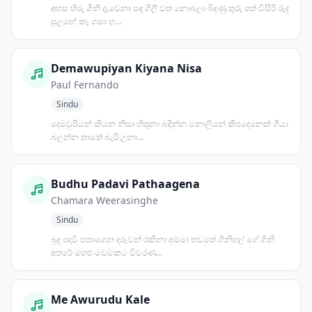
අහස හිරු ගිනි දැවෙනා සඳ ගිලී වත නොබලා බිඳුණු තුරු පත් විසිරී රුදු
සුලඟේ කෑ ගසා හ...
Demawupiyan Kiyana Nisa
Paul Fernando
Sindu
දෙමවුපියන් කියන නිසා හිතුනා බදින්න මනාලියන් කීපදෙනෙක් ගියා
බලන්න තාමත් බැරි උනා...
Budhu Padavi Pathaagena
Chamara Weerasinghe
Sindu
බුදු පදවි පතාගෙන දරුවන් රකිනා අම්මා තවමත් ගිනිහල් ගේ ගිනි
අතරේ මහළු මඩමකට විවරණ...
Me Awurudu Kale