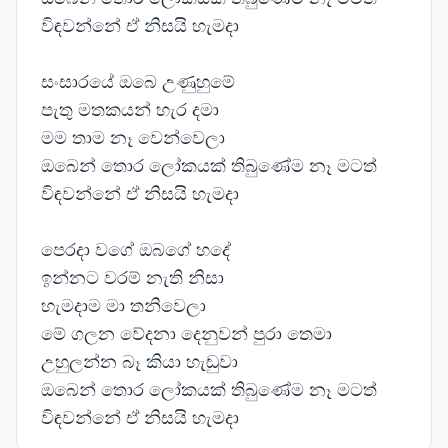
විඳවන්නේ ඒ නිසයි හැමදා
සංසාරයේ ඔබෙ උණුහුමේ
පැතු මතකයන් හැර දමා
මම තාම නෑ වෙන්වෙලා
ඔබෙන් තොර ලෝකයක් තිබුණේම නෑ මටත්
විඳවන්නේ ඒ නිසයි හැමදා
පෙරදා වගේ ඔබගේ හදේ
ඉන්නට වරම් නැති නිසා
හැමදාම මා තනිවෙලා
මේ ගලන වේදනා දෙනුවන් පුරා තෙමා
උහුලන්න බෑ කියා හැඬුවා
ඔබෙන් තොර ලෝකයක් තිබුණේම නෑ මටත්
විඳවන්නේ ඒ නිසයි හැමදා