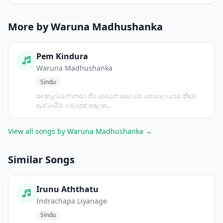
More by Waruna Madhushanka
Pem Kindura
Waruna Madhushanka
Sindu
සඳ කැල්මෙන් නාවා හිම යායෙන් ආවා ඔබ සොයාලා පෙම් කිඳුරා
ඇස් මායිම් ගාවා දුක් කඳුලක...
View all songs by Waruna Madhushanka →
Similar Songs
Irunu Aththatu
Indrachapa Liyanage
Sindu