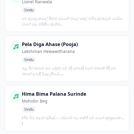
Lionel Ranwala
Sindu
මේ අවුරුදු කාලේ සිනහ වෙයන් රාළේ තෙල් ඉහිරුණු කැවුම් ගෙඩිය
වාගේ දොං තරිකිට කැත්ත...
Pela Diga Ahase (Pooja)
Lakshman Hewawitharana
Sindu
පෑල දිග අහසේ පාට දේදුනු සේ රැදි නොරැදි මගේ මතකේ හිදී ඔබ
රහසේ ලබැඳී මියුලැසියේ......
Hima Bima Palana Surinde
Mohidin Beg
Sindu
(හිම බිම පාලන සුරිඳේ...... ) (ඔබේ බල ශක්ති වේ මාගේ අනුප්‍රාණේ....
)