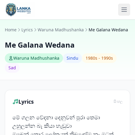
Skip to content
Ope
Home
Lyrics
Waruna Madhushanka
Me Galana Wedana
Me Galana Wedana
Waruna Madhushanka
Sindu
1980s - 1990s
Sad
Lyrics
සිංහල
මේ ගලන වේදනා දෙනුවන් පුරා තෙමා
උහුලන්න බෑ කියා හැඬුවා
ඔබෙන් තොර ලෝකයක් තිබුණේම නෑ මටත්