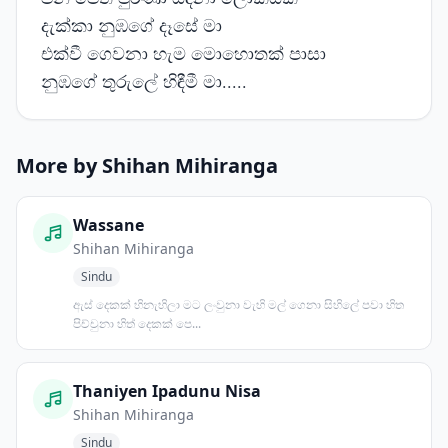
දැක්කා නුඹගේ දෑසේ මා
එක්වී ගෙවනා හැම මොහොතක් පාසා
නුඹගේ තුරුලේ හිඳීමී මා.....
More by Shihan Mihiranga
Wassane
Shihan Mihiranga
Sindu
ඇස් දෙකක් හිනැහිලා මට ලංවුනා වැහි මල් ගෙනා සිහිලේ පවා හිත
පිච්චුනා හිත් දෙකක් පෙ...
Thaniyen Ipadunu Nisa
Shihan Mihiranga
Sindu