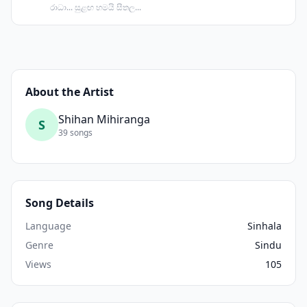
රාධා... සුළඟ හමයි සීතල...
About the Artist
Shihan Mihiranga
S
39 songs
Song Details
Language
Sinhala
Genre
Sindu
Views
105