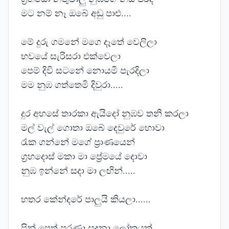
මට නම් නෑ ඔබේ අඩු පාළු....
මේ දුරු ගමනේ මගෙ දෑතේ වෙලිලා
භවයේ සැරිසරා එක්වෙලා
පෙම් දිවි සටනේ නොයමී පැරදිලා
මම නුඹ ගත්තෙමි දිවුරා.....
දුර අහසේ තාරකා ඇයිදෝ නුඹව තනි කරලා
මල් වැල් ගොතා ඔබේ දෙවුරේ හොවා
රැක ගන්නේ මගේ ප්‍රාණයෙන්
ග්‍රහදොස් මකා මා ප්‍රේමයේ දොවා
නුඹ ඉන්නේ සදා මා ලඟින්.....
හතර කේන්දරේ පාලුයි කියලා......
පින් පෙත් පුරණා සදනා ලෝකයක්