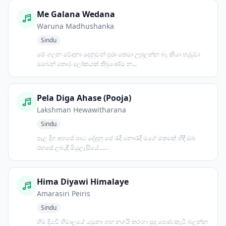
Me Galana Wedana
Waruna Madhushanka
Sindu
මේ ගලන වේදනා දෙනුවන් පුරා තෙමා උහුලන්න බෑ කියා හැඬුවා
ඔබෙන් තොර ලෝකයක් තිබුණේම න...
Pela Diga Ahase (Pooja)
Lakshman Hewawitharana
Sindu
පෑල දිග අහසේ පාට දේදුනු සේ රැදි නොරැදි මගේ මතකේ හිදී ඔබ
රහසේ ලබැඳී මියුලැසියේ......
Hima Diyawi Himalaye
Amarasiri Peiris
Sindu
හිම දියවී හිමාලයේ යමුනා ගඟ නගයි තරංගා සුදු පෙණ කැටි බලන්න