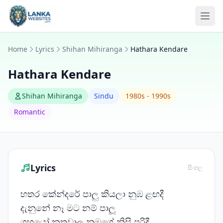
Skip to content
Ope
Home
Lyrics
Shihan Mihiranga
Hathara Kendare
Hathara Kendare
Shihan Mihiranga
Sindu
1980s - 1990s
Romantic
Lyrics
සිංහල
හතර කේන්දරේ පාලු කියලා නුඹ ළඟදී
දැනුනේ නෑ මට නම් පාලූ
ග්‍රහයෝ නතුවාලු නුඹගේ නිසි පරිදී