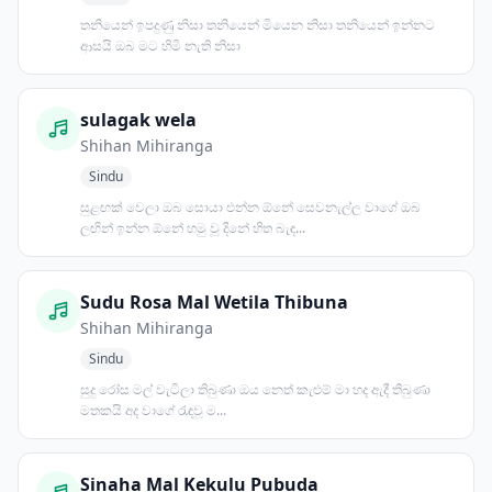
තනියෙන් ඉපදුණු නිසා තනියෙන් මියෙන නිසා තනියෙන් ඉන්නට
ආසයි ඔබ මට හිමි නැති නිසා
sulagak wela
Shihan Mihiranga
Sindu
සුළඟක් වෙලා ඔබ සොයා එන්න ඕනේ සෙවනැල්ල වාගේ ඔබ
ලඟින් ඉන්න ඕනේ හමු වූ දිනේ හිත බැඳ...
Sudu Rosa Mal Wetila Thibuna
Shihan Mihiranga
Sindu
සුදු රෝස මල් වැටිලා තිබුණා ඔය නෙත් කැළුම් මා හද ඇදී තිබුණා
මතකයි අද වාගේ රැඳවූ ම...
Sinaha Mal Kekulu Pubuda