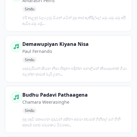
Amarasiri Peiris
Sindu
ඉරි තැලුනු වලා උඩු වියන් යටින් මුදු තාර ඇතිරිල්ලේ යමු යමු යමු අපි
ඇවිද යමු ප්‍රේ...
Demawupiyan Kiyana Nisa
Paul Fernando
Sindu
දෙමවුපියන් කියන නිසා හිතුනා බදින්න මනාලියන් කීපදෙනෙක් ගියා
බලන්න තාමත් බැරි උනා...
Budhu Padavi Pathaagena
Chamara Weerasinghe
Sindu
බුදු පදවි පතාගෙන දරුවන් රකිනා අම්මා තවමත් ගිනිහල් ගේ ගිනි
අතරේ මහළු මඩමකට විවරණ...