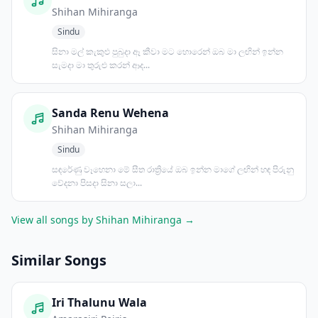
Shihan Mihiranga
Sindu
සිනා මල් කැකුළු පුබුදා ඈ කීවා මට හොරෙන් ඔබ මා ලඟින් ඉන්න
සැමදා මා තුරුළු කරන් ආද...
Sanda Renu Wehena
Shihan Mihiranga
Sindu
සඳරේණු වෑහෙනා මේ සීත රාත්‍රියේ ඔබ ඉන්න මාගේ ලඟින් හඳ පිරුනු
වේදනා පිසදා සිනා සලා...
View all songs by Shihan Mihiranga →
Similar Songs
Iri Thalunu Wala