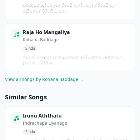
සත්සඳ සත්සඳ දිය පල්ලේ තිබෙයි අල (දිය පල්ලේ තිබෙයි අල )
දෙයියන්ගේ පිහිටයි .... සත...
Raja Ho Mangaliya
Rohana Baddage
Sindu
රාජා ඕ... මංගලියා මේ ගුරුවර අම්මා වෝ මංගලියා... අම්මා වෝ....
(රාජා ඕ... මංගලියා
View all songs by Rohana Baddage →
Similar Songs
Irunu Aththatu
Indrachapa Liyanage
Sindu