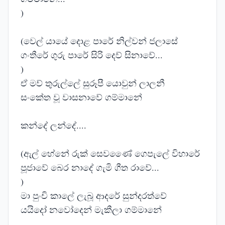
)
(වෙල් යායේ දොළ පාරේ නිල්වන් ජලාසේ
ගංතීරේ ගුරු පාරේ සිරි දෙව් සිනාවේ...
)
ඒ මව් තුරුල්ලේ සුරූපී යොවුන් ලාලනී
සංකේත වූ වාසනාවේ ගම්මානේ
කන්දේ ලන්දේ....
(ඇල් හේනේ රුක් සෙවණෛ් ගෙපැලේ විහාරේ
පූජාවේ බෙර නාදේ ගැමි ගීත රාවේ...
)
මා පුංචි කාලේ ලැබූ ආදරේ සුන්දරත්වේ
යයිදෝ නවෝදෙන් මැකීලා ගම්මානේ