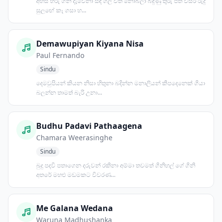
අහස හිරු ගිනි දැවෙනා සඳ ගිලී වත නොබලා බිඳුණු තුරු පත් විසිරී රුදු
සුලඟේ කෑ ගසා හ...
Demawupiyan Kiyana Nisa
Paul Fernando
Sindu
දෙමවුපියන් කියන නිසා හිතුනා බදින්න මනාලියන් කීපදෙනෙක් ගියා
බලන්න තාමත් බැරි උනා...
Budhu Padavi Pathaagena
Chamara Weerasinghe
Sindu
බුදු පදවි පතාගෙන දරුවන් රකිනා අම්මා තවමත් ගිනිහල් ගේ ගිනි
අතරේ මහළු මඩමකට විවරණ...
Me Galana Wedana
Waruna Madhushanka