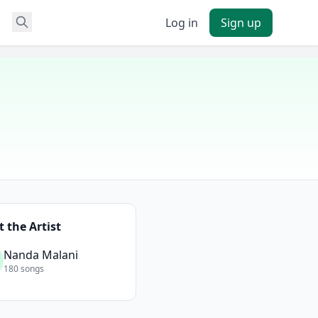
Log in
Sign up
 the Artist
Nanda Malani
180 songs