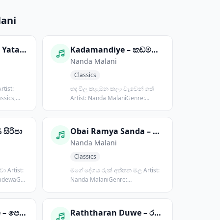
ani
Chandra Madulu Yata – චන්ද්‍රමඬුළු යට
Kadamandiye – කඩමණ්ඩියේ
Nanda Malani
Classics
හද විල කළඹන කලා වැවෙන් ගත්
ssics,
Artist: Nanda MalaniGenre:
Classics, G...
 සිරිපා
Obai Ramya Sanda – ඔබයි රම්‍ය සඳ කිරණ
Nanda Malani
Classics
ist:
මගේ දේශය රුක් අත්තන මල Artist:
adewaG...
Nanda MalaniGenre:
ClassicsPosted...
Pera Da Maha Re – පෙරදා මහ රෑ
Raththaran Duwe – රත්තරන් දුවේ