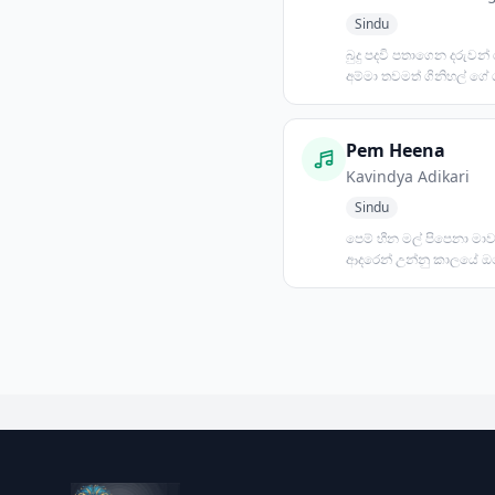
Sindu
බුදු පදවි පතාගෙන දරුවන්
අම්මා තවමත් ගිනිහල් ගේ 
මහළු මඩමකට විවරණ...
Pem Heena
Kavindya Adikari
Sindu
පෙම් හීන මල් පිපෙනා මා
ආදරෙන් උන්නු කාලයේ ඔ
පෙම්කතා ඇසුණා හදේ රූ ර