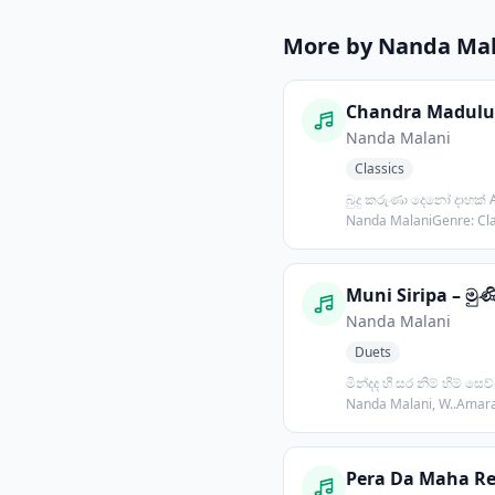
More by Nanda Mal
Nanda Malani
Classics
බුදු කරුණා දෙනෝ දාහක් Artist:
Nanda MalaniGenre: Cla
Inspir...
Muni Siripa – මුණි
Nanda Malani
Duets
මින්දද හී සර නිම් හිම් සෙව්වා Art
Nanda Malani, W..Amar