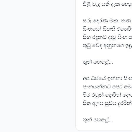
විළි වැද යති දැක හෙළ
සරු දෙරණ මකා තණ
සිංහයෝ සිඟති එතෙරි
සිහ රදුනට දා‍වූ සිංහ 
තුටු වෙද අනුනගෙ ඉඳුල
තුන් හෙළේ...
අප ධජයේ ඉන්නා සිංහ
පැනයන්නට පෙර මෙර
පිට රටුන් දොරින් ද
සිත අලස සුවය දුරරින්.
තුන් හෙළේ...