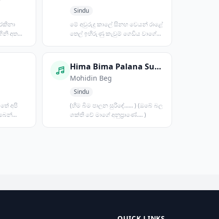
Sindu
 රකිනා
මේ අවුරුදු කාලේ සිනහ වෙයන් රාළේ
ගිනි අතරේ
තෙල් ඉහිරුණු කැවුම් ගෙඩිය වාගේ
දොං තරිකිට කැත්ත...
Hima Bima Palana Surinde
Mohidin Beg
Sindu
වතේ අපි
(හිම බිම පාලන සුරිඳේ...... ) (ඔබේ බල
බෙන්
ශක්ති වේ මාගේ අනුප්‍රාණේ.... )
ටා...
QUICK LINKS