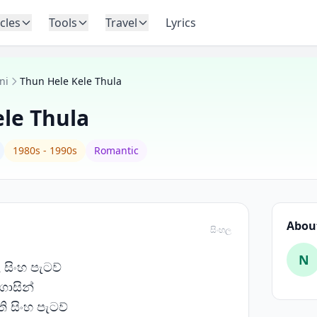
icles
Tools
Travel
Lyrics
ni
Thun Hele Kele Thula
le Thula
1980s - 1990s
Romantic
About
සිංහල
N
සිංහ පැටව්
ොසින්
 සිංහ පැටව්