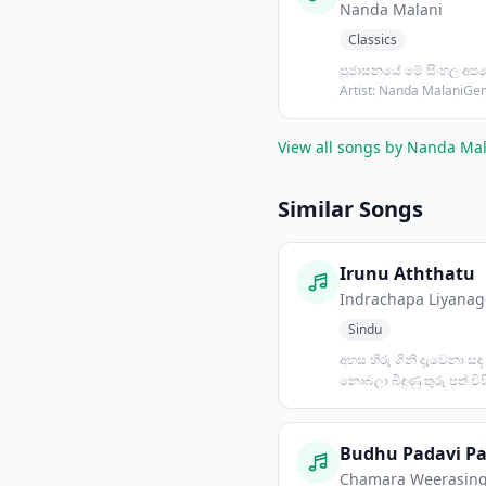
Nanda Malani
Classics
පූජාසනයේ මේ සිංහල අපග
Artist: Nanda MalaniGen
Classics,...
View all songs by Nanda Ma
Similar Songs
Irunu Aththatu
Indrachapa Liyanag
Sindu
අහස හිරු ගිනි දැවෙනා සඳ 
නොබලා බිඳුණු තුරු පත් විසිර
සුලඟේ කෑ ගසා හ...
Chamara Weerasin