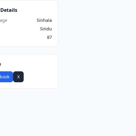
Details
age
Sinhala
Sindu
87
e
book
X
WhatsApp