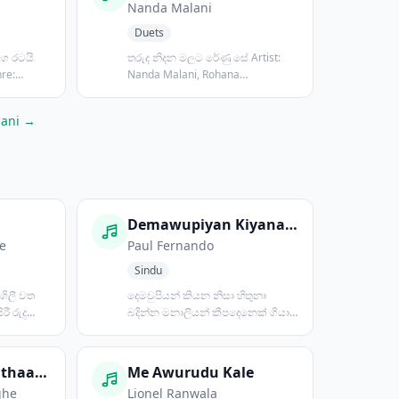
Nanda Malani
Duets
ෙ රටයි
තරුද නිදන මලට රේණු සේ Artist:
re:
Nanda Malani, Rohana
WeerasingheGen...
lani →
Demawupiyan Kiyana Nisa
e
Paul Fernando
Sindu
ගිලී වත
දෙමවුපියන් කියන නිසා හිතුනා
ී රුදු
බදින්න මනාලියන් කීපදෙනෙක් ගියා
බලන්න තාමත් බැරි උනා...
Budhu Padavi Pathaagena
Me Awurudu Kale
ghe
Lionel Ranwala