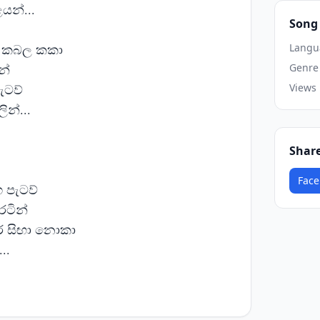
යන්...
Song 
 කබල කකා
Langu
න්
Genre
පැටව්
Views
ින්...
Shar
Face
 පැටව්
ටින්
ොර සිඟා නොකා
..