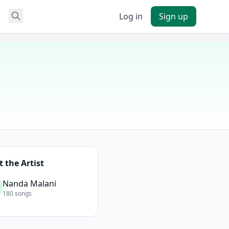
Log in
Sign up
 the Artist
Nanda Malani
180 songs