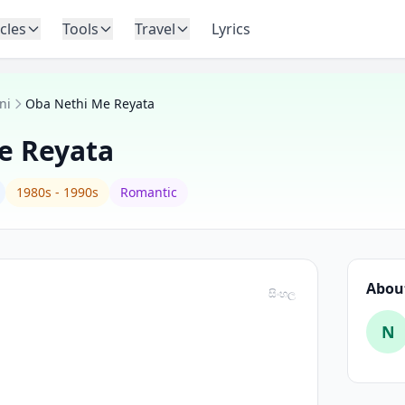
icles
Tools
Travel
Lyrics
ni
Oba Nethi Me Reyata
e Reyata
1980s - 1990s
Romantic
About
සිංහල
N