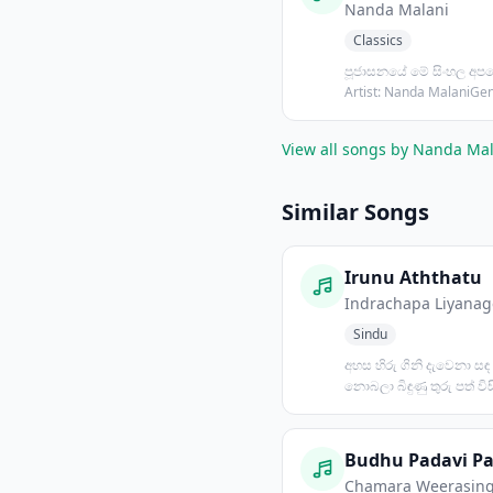
Nanda Malani
Classics
පූජාසනයේ මේ සිංහල අපග
Artist: Nanda MalaniGen
Classics,...
View all songs by Nanda Ma
Similar Songs
Irunu Aththatu
Indrachapa Liyanag
Sindu
අහස හිරු ගිනි දැවෙනා සඳ 
නොබලා බිඳුණු තුරු පත් විසිර
සුලඟේ කෑ ගසා හ...
Chamara Weerasin