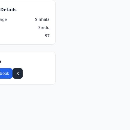
Details
age
Sinhala
Sindu
97
e
book
X
WhatsApp