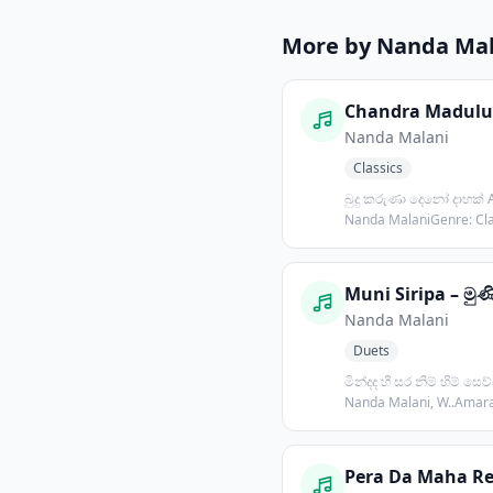
More by Nanda Mal
Nanda Malani
Classics
බුදු කරුණා දෙනෝ දාහක් Artist:
Nanda MalaniGenre: Cla
Inspir...
Muni Siripa – මුණි
Nanda Malani
Duets
මින්දද හී සර නිම් හිම් සෙව්වා Art
Nanda Malani, W..Amar