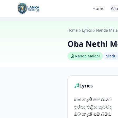
Skip to content
Home
Art
Home
Lyrics
Nanda Mala
Oba Nethi M
Nanda Malani
Sindu
Lyrics
ඔබ නැති මේ රැයට
පුරසද එළිය කුමටද
ඔබ නැති මේ බිමට