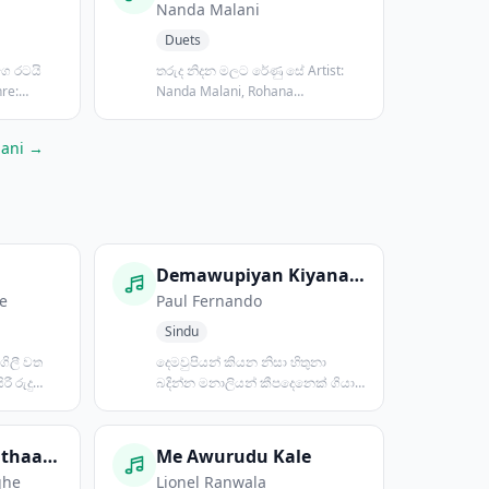
Nanda Malani
Duets
ෙ රටයි
තරුද නිදන මලට රේණු සේ Artist:
re:
Nanda Malani, Rohana
WeerasingheGen...
lani →
Demawupiyan Kiyana Nisa
e
Paul Fernando
Sindu
ගිලී වත
දෙමවුපියන් කියන නිසා හිතුනා
ී රුදු
බදින්න මනාලියන් කීපදෙනෙක් ගියා
බලන්න තාමත් බැරි උනා...
Budhu Padavi Pathaagena
Me Awurudu Kale
ghe
Lionel Ranwala