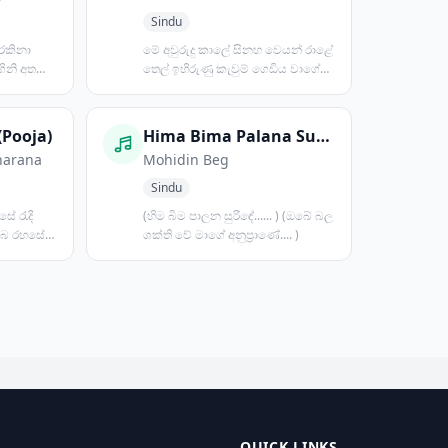
Sindu
 රකිනා
මේ අවුරුදු කාලේ සිනහ වෙයන් රාළේ
ගිනි අතරේ
තෙල් ඉහිරුණු කැවුම් ගෙඩිය වාගේ
දොං තරිකිට කැත්ත...
(Pooja)
Hima Bima Palana Surinde
harana
Mohidin Beg
Sindu
සේ රැදි
(හිම බිම පාලන සුරිඳේ...... ) (ඔබේ බල
ඔබ රහසේ
ශක්ති වේ මාගේ අනුප්‍රාණේ.... )
QUICK LINKS