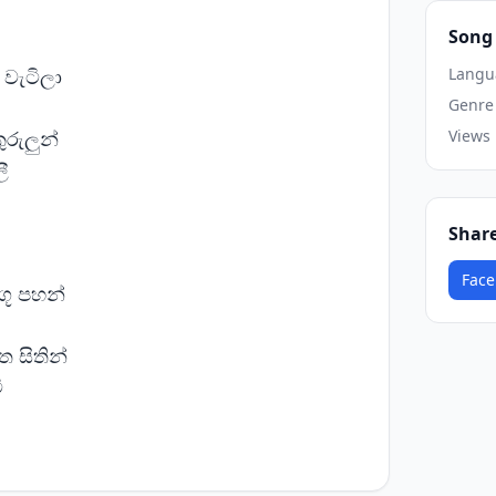
Song 
වැටිලා
Langu
Genre
කුරුලුන්
Views
ී
Shar
Face
ගූ පහන්
ෙත සිතින්
ී