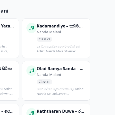
ani
Chandra Madulu Yata – චන්ද්‍රමඬුළු යට
Kadamandiye – කඩමණ්ඩියේ
Nanda Malani
Classics
හද විල කළඹන කලා වැවෙන් ගත්
ssics,
Artist: Nanda MalaniGenre:
Classics, G...
 සිරිපා
Obai Ramya Sanda – ඔබයි රම්‍ය සඳ කිරණ
Nanda Malani
Classics
ist:
මගේ දේශය රුක් අත්තන මල Artist:
adewaG...
Nanda MalaniGenre:
ClassicsPosted...
Pera Da Maha Re – පෙරදා මහ රෑ
Raththaran Duwe – රත්තරන් දුවේ