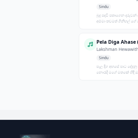
Sindu
බුදු පදවි පතාගෙන දරුවන්
අම්මා තවමත් ගිනිහල් ගේ 
මහළු මඩමකට විවරණ...
Pela Diga Ahase 
Lakshman Hewawit
Sindu
පෑල දිග අහසේ පාට දේදුනු 
නොරැදි මගේ මතකේ හිදී 
ලබැඳී මියුලැසියේ......