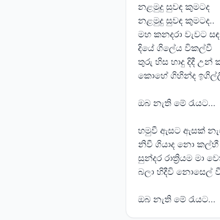
නළමුදු සුවඳ කුමටද
නළමුදු සුවඳ කුමටද..
මහ කනදරා වැවට සඳ 
දියේ ගිලේය විකල්වී
තුරු හිස හාදු දිදී උන් 
කොහේ ගිහින්ද ඉගිල්ල
ඔබ නැති මේ රැයට...
හමුවී ඇසට ඇසක් නැ
නිවී ගියාද නො කල්හී
සුන්දර රාත්‍රියම මා ව
බලා හිදීවි නොසෙල් ව
ඔබ නැති මේ රැයට...