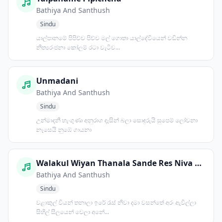
Bathiya And Santhush
Sindu
යාල්පානමේ පිපිච්ච පිච්ච මල් ගොතා යාල්දේවියෙන් වඩින්න
නිත්‍යරංජනා කෝලම් රටා වැටිච...
Unmadani
Bathiya And Santhush
Sindu
උන්මාදනී හැංගුණා අනුරාග දෑසින් බලා සොඳුරුයි සුපෙම් ලෝචනා
නෑසෙයි නුඹේ ගායනා
Walakul Wiyan Thanala Sande Res Niva Dama
Bathiya And Santhush
Sindu
වළාකුල් වියන් තනාලා ඉරේ රැස් නිවා දමා වසන්තේ අරං ඇවිල්ලා
සිහිල් සීලයෙන් වෙලා අනේ...