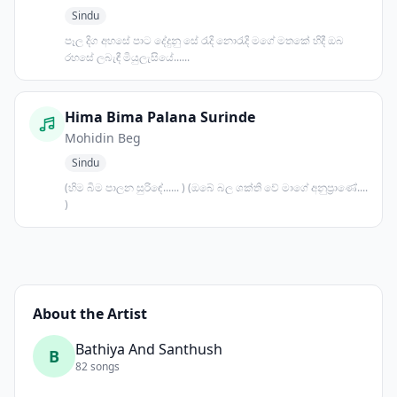
Sindu
පෑල දිග අහසේ පාට දේදුනු සේ රැදි නොරැදි මගේ මතකේ හිදී ඔබ
රහසේ ලබැඳී මියුලැසියේ......
Hima Bima Palana Surinde
Mohidin Beg
Sindu
(හිම බිම පාලන සුරිඳේ...... ) (ඔබේ බල ශක්ති වේ මාගේ අනුප්‍රාණේ....
)
About the Artist
Bathiya And Santhush
B
82 songs