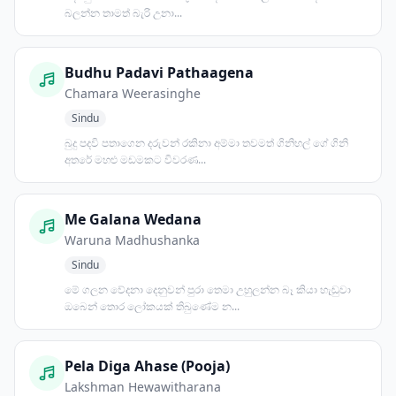
බලන්න තාමත් බැරි උනා...
Budhu Padavi Pathaagena
Chamara Weerasinghe
Sindu
බුදු පදවි පතාගෙන දරුවන් රකිනා අම්මා තවමත් ගිනිහල් ගේ ගිනි
අතරේ මහළු මඩමකට විවරණ...
Me Galana Wedana
Waruna Madhushanka
Sindu
මේ ගලන වේදනා දෙනුවන් පුරා තෙමා උහුලන්න බෑ කියා හැඬුවා
ඔබෙන් තොර ලෝකයක් තිබුණේම න...
Pela Diga Ahase (Pooja)
Lakshman Hewawitharana