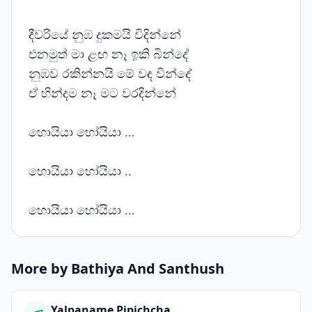
දීවරියේ නුඹ දුකමයි විදින්නේ
එනමුත් මා ළඟ නෑ ඉකි බින්දේ
නුඹව රකින්නයි මේ වඳ වින්දේ
ඒ හින්දම නෑ මට වරදින්නේ
හොයියා හෝයියා ...
හොයියා හෝයියා ..
හොයියා හෝයියා ...
More by Bathiya And Santhush
Yalpaname Pipichcha