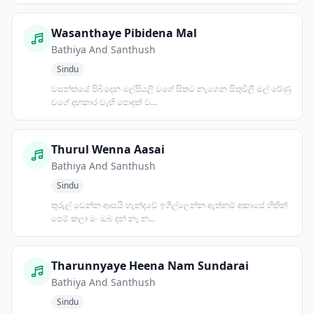
Wasanthaye Pibidena Mal
Bathiya And Santhush
Sindu
වසන්තයේ පිබිදෙන මල්පියලි වගේ සිතට නැගෙන සිතුවිලි මල් රේණු
වගේ දඟකාර වැහි පොදක් ව...
Thurul Wenna Aasai
Bathiya And Santhush
Sindu
තුරුල් වෙන්න ආසයි හැන්දවේ ඉගිල්ලෙන්න ඇත්නම් අකාසේ හිතින්
පෙම් කලා මං ඔබ දන් නෑ න...
Tharunnyaye Heena Nam Sundarai
Bathiya And Santhush
Sindu