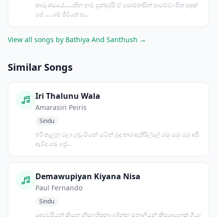
තාරුණ්‍යයේ......හීන නම් සුන්දරයි ඒ සොම්නසින් පාවේවා සිත සඳක්
සේ .... මේ ජීවිතේ ස...
View all songs by Bathiya And Santhush →
Similar Songs
Iri Thalunu Wala
Amarasiri Peiris
Sindu
ඉරි තැලුනු වලා උඩු වියන් යටින් මුදු තාර ඇතිරිල්ලේ යමු යමු යමු අපි
ඇවිද යමු ප්‍රේ...
Demawupiyan Kiyana Nisa
Paul Fernando
Sindu
දෙමවුපියන් කියන නිසා හිතුනා බදින්න මනාලියන් කීපදෙනෙක් ගියා