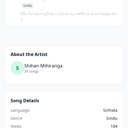
Sindu
(හිම බිම පාලන සුරිඳේ...... ) (ඔබේ බල ශක්ති වේ මාගේ අනුප්‍රාණේ....
)
About the Artist
Shihan Mihiranga
S
39 songs
Song Details
Language
Sinhala
Genre
Sindu
Views
104