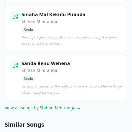
Sinaha Mal Kekulu Pubuda
Shihan Mihiranga
Sindu
සිනා මල් කැකුළු පුබුදා ඈ කීවා මට හොරෙන් ඔබ මා ලඟින් ඉන්න
සැමදා මා තුරුළු කරන් ආද...
Sanda Renu Wehena
Shihan Mihiranga
Sindu
සඳරේණු වෑහෙනා මේ සීත රාත්‍රියේ ඔබ ඉන්න මාගේ ලඟින් හඳ පිරුනු
වේදනා පිසදා සිනා සලා...
View all songs by Shihan Mihiranga →
Similar Songs