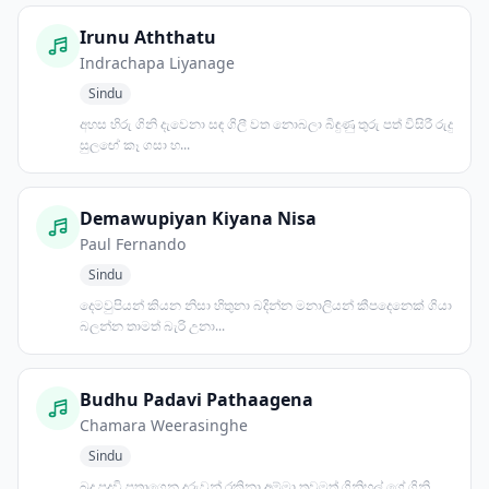
Irunu Aththatu
Indrachapa Liyanage
Sindu
අහස හිරු ගිනි දැවෙනා සඳ ගිලී වත නොබලා බිඳුණු තුරු පත් විසිරී රුදු
සුලඟේ කෑ ගසා හ...
Demawupiyan Kiyana Nisa
Paul Fernando
Sindu
දෙමවුපියන් කියන නිසා හිතුනා බදින්න මනාලියන් කීපදෙනෙක් ගියා
බලන්න තාමත් බැරි උනා...
Budhu Padavi Pathaagena
Chamara Weerasinghe
Sindu
බුදු පදවි පතාගෙන දරුවන් රකිනා අම්මා තවමත් ගිනිහල් ගේ ගිනි