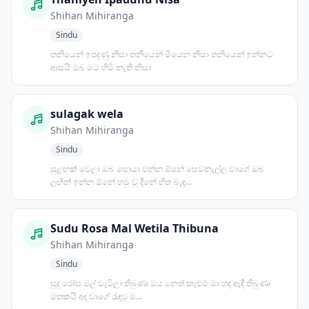
Shihan Mihiranga
Sindu
තනියෙන් ඉපදුණු නිසා තනියෙන් මියෙන නිසා තනියෙන් ඉන්නට
ආසයි ඔබ මට හිමි නැති නිසා
sulagak wela
Shihan Mihiranga
Sindu
සුළඟක් වෙලා ඔබ සොයා එන්න ඕනේ සෙවනැල්ල වාගේ ඔබ
ලඟින් ඉන්න ඕනේ හමු වූ දිනේ හිත බැඳ...
Sudu Rosa Mal Wetila Thibuna
Shihan Mihiranga
Sindu
සුදු රෝස මල් වැටිලා තිබුණා ඔය නෙත් කැළුම් මා හද ඇදී තිබුණා
මතකයි අද වාගේ රැඳවූ ම...