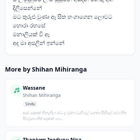
දිලිසෙන්නේ
මට තුරුළු වුණා ඈ සිත හංගාගෙන ලොවට
හොරා රහසේ
මනාලියක් වී ඈ
අද මා අසලින් ඉන්නේ
More by Shihan Mihiranga
Wassane
Shihan Mihiranga
Sindu
ඇස් දෙකක් හිනැහිලා මට ලංවුනා වැහි මල් ගෙනා සිහිලේ පවා හිත
පිච්චුනා හිත් දෙකක් පෙ...
Thaniyen Ipadunu Nisa