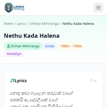
Skip to content
Ope
Home
Lyrics
Shihan Mihiranga
Nethu Kada Halena
Nethu Kada Halena
Shihan Mihiranga
Sindu
1980s - 1990s
Nostalgic
Lyrics
සිංහල
නෙතු කඩා හැලෙන තරුවක් වාගේ
මතකයි ඈ දෙව්ලියක් වගේ
තොල් මත පොපියන පිණිබිදු වාගේ