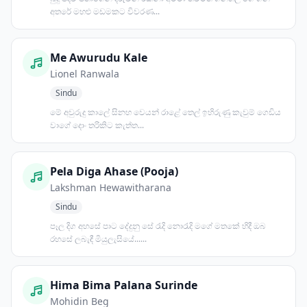
අතරේ මහළු මඩමකට විවරණ...
Me Awurudu Kale
Lionel Ranwala
Sindu
මේ අවුරුදු කාලේ සිනහ වෙයන් රාළේ තෙල් ඉහිරුණු කැවුම් ගෙඩිය
වාගේ දොං තරිකිට කැත්ත...
Pela Diga Ahase (Pooja)
Lakshman Hewawitharana
Sindu
පෑල දිග අහසේ පාට දේදුනු සේ රැදි නොරැදි මගේ මතකේ හිදී ඔබ
රහසේ ලබැඳී මියුලැසියේ......
Hima Bima Palana Surinde
Mohidin Beg