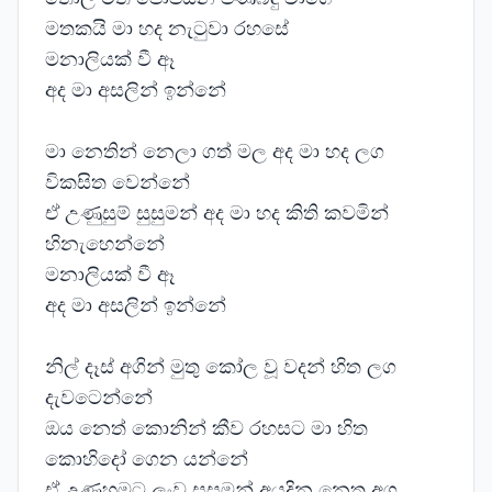
මතකයි මා හද නැටුවා රහසේ
මනාලියක් වී ඈ
අද මා අසලින් ඉන්නේ
මා නෙතින් නෙලා ගත් මල අද මා හද ලග
විකසිත වෙන්නේ
ඒ උණුසුම් සුසුමන් අද මා හද කිති කවමින්
හිනැහෙන්නේ
මනාලියක් වී ඈ
අද මා අසලින් ඉන්නේ
නිල් දෑස් අගින් මුතු කෝල වූ වදන් හිත ලග
දැවටෙන්නේ
ඔය නෙත් කොනින් කීව රහසට මා හිත
කොහිදෝ ගෙන යන්නේ
ඒ උණුහුමට ලංව සුසුමන් අයදින නෙතු අග