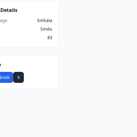
Details
age
Sinhala
Sindu
83
e
book
X
WhatsApp