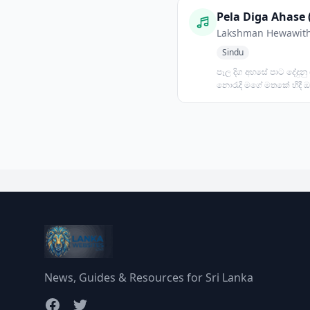
Pela Diga Ahase 
Lakshman Hewawit
Sindu
පෑල දිග අහසේ පාට දේදුනු 
නොරැදි මගේ මතකේ හිදී 
ලබැඳී මියුලැසියේ......
News, Guides & Resources for Sri Lanka