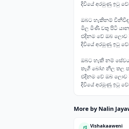
දිවියේ අරමුණු ඉටු ව
ඔබට හැකිනම් විනිවි
මිල මිණි වතු පිටි යා
එදිනම වේ ඔබ ලොව ද
දිවියේ අරමුණු ඉටු ව
ඔබට හැකි නම් සේව
තෑගි බෝග නිල තල 
එදිනම වේ ඔබ ලොව ද
දිවියේ අරමුණු ඉටු ව
More by Nalin Jay
Vishakaaweni