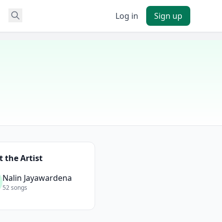
Log in
Sign up
 the Artist
Nalin Jayawardena
52 songs