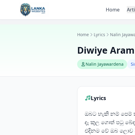
Skip to content
Home
Art
Home
Lyrics
Nalin Jayaw
Diwiye Ara
Nalin Jayawardena
S
Lyrics
ඔබට හැකි නම් පෙම
දෑ කුල ගොත් පටු බේද 
එදිනම වේ ඔබ ලොව ද