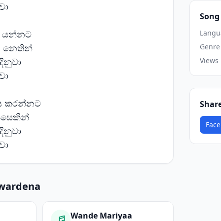
ේවා
Song 
ද යන්නට
Langu
න නෙතින්
Genre
ිනුවා
Views
ේවා
ය කරන්නට
Shar
පසෙකින්
Face
ිනුවා
ේවා
awardena
Wande Mariyaa