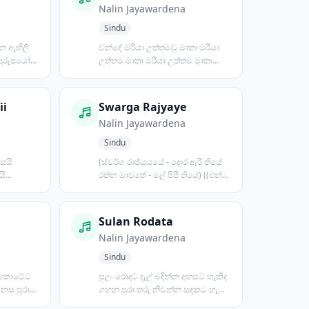
Nalin Jayawardena
Sindu
න ඇඟිලි
වන්දේ මරියා උත්තමවූ මාතා මරීයා
 පුරුෂයෝ
උත්තම මාතා මරීයා උත්තම මාතා
වන්දේ වන්දේ දෙවියෝ
ii
Swarga Rajyaye
Nalin Jayawardena
Sindu
රසයි
(ස්වර්ග රාජ්යයයේ - දොර ඇරී තියේ
යි
රත්න මාවතේ - මල් පිපී තියේ) ((එන්න
ත් අල...
...ඉඳගන්න ) /...
Sulan Rodata
Nalin Jayawardena
Sindu
් කොටේට
සුලං රොදට දැල් බඳින්න අහසට හැකිද
මනස පුරා
ගඟන පුරා තරු නිවන්න සඳකට හැකිද
.
එකතුවෙලා ගී ගයන්...