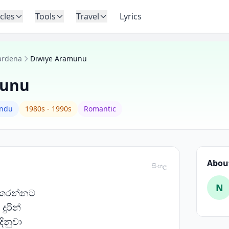
icles
Tools
Travel
Lyrics
ardena
Diwiye Aramunu
munu
indu
1980s - 1990s
Romantic
About
සිංහල
N
් කරන්නට
දුරින්
ිනුවා