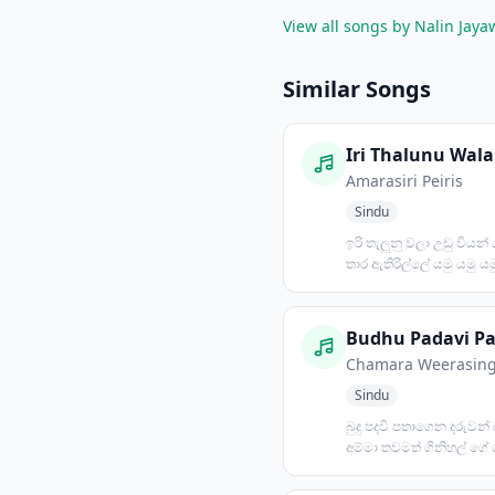
View all songs by Nalin Jay
Similar Songs
Iri Thalunu Wala
Amarasiri Peiris
Sindu
ඉරි තැලුනු වලා උඩු වියන් ය
තාර ඇතිරිල්ලේ යමු යමු යම
යමු ප්‍රේ...
Chamara Weerasin
Sindu
බුදු පදවි පතාගෙන දරුවන්
අම්මා තවමත් ගිනිහල් ගේ 
මහළු මඩමකට විවරණ...