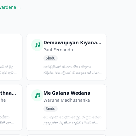
awardena →
Demawupiyan Kiyana Nisa
Paul Fernando
Sindu
ටින් මුදු
දෙමවුපියන් කියන නිසා හිතුනා
ු අපි ඇවිද
බදින්න මනාලියන් කීපදෙනෙක් ගියා
බලන්න තාමත් බැරි උනා...
Budhu Padavi Pathaagena
Me Galana Wedana
ghe
Waruna Madhushanka
Sindu
 රකිනා
මේ ගලන වේදනා දෙනුවන් පුරා තෙමා
ගිනි අතරේ
උහුලන්න බෑ කියා හැඬුවා ඔබෙන්
තොර ලෝකයක් තිබුණේම න...