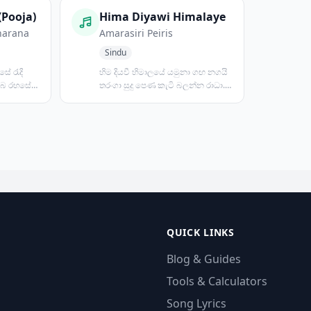
(Pooja)
Hima Diyawi Himalaye
harana
Amarasiri Peiris
Sindu
සේ රැදි
හිම දියවී හිමාලයේ යමුනා ගඟ නගයි
ඔබ රහසේ
තරංගා සුදු පෙණ කැටි බලන්න රාධා...
සුළඟ හමයි සීතල...
QUICK LINKS
Blog & Guides
Tools & Calculators
Song Lyrics