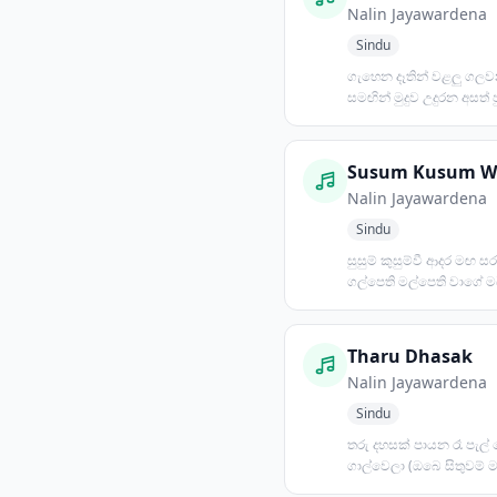
Nalin Jayawardena
Sindu
ගැහෙන දෑතින් වළලු ගලව
සමඟින් මුදුව උදුරන අසත්
දසත රජයන විශාලා නව...
Susum Kusum W
Nalin Jayawardena
Sindu
සුසුම් කුසුම්වී ආදර මඟ ස
ගල්පෙති මල්පෙති වාගේ ම
හවස්කරේ ඔබ එනවා නම් අ
Tharu Dhasak
Nalin Jayawardena
Sindu
තරු දහසක් පායන රෑ පැල
ගාල්වෙලා (ඔබෙ සිතුවම් 
ඇඳේන පැයේ සුසුම් හෙල..