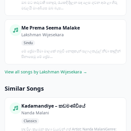
ඔබ මට තරුවකි ඝනදුරු රැයකදි දිදුලන සඳ ලෙස ගුවන අරා ළා හිරු
මඩලයි මා අබියස ඔබ බැස...
Me Prema Seema Malake
Lakshman Wijesekara
Sindu
මේ ප්‍රේමා සීමා මාලකේ හමුවී නෙතුකැන් සලා ලතැවුල් නිවා කඳුලින්
සිනාසෙමු මේ ප්‍රේම...
View all songs by Lakshman Wijesekara →
Similar Songs
Kadamandiye – කඩමණ්ඩියේ
Nanda Malani
Classics
හද විල කළඹන කලා වැවෙන් ගත් Artist: Nanda MalaniGenre: