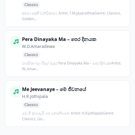
Classics
අම්මා සඳකි චන්ඩිකමට Artist: T.M.JayarathnaGenre: Classics,
Golden...
Pera Dinayaka Ma – පෙර දිනයක
W.D.Amaradewa
Classics
පාරමිතා බල පිලේ පැදුර Pera Dinayaka Ma – පෙර දිනයකArtist:
W..Amar...
Me Jeevanaye – මේ ජීවනයේ
H.R.Jothipala
Classics
මේ ගී කාටදැයි මේ නොනිමෙන Artist: H.R.JothipalaGenre:
Classics, Go...