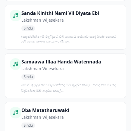
Sanda Kinithi Nami Vil Diyata Ebi
Lakshman Wijesekara
Sindu
(සඳ කිනිති නැමී විල් දියට එබී සොයයි සේයාව සඳේ ඔබෙ නෙතට
එබී මගෙ නෙතද සදා සොයයි සේ...
Samaawa Illaa Handa Watennada
Lakshman Wijesekara
Sindu
සමාව ඉල්ලා හඬා වැටෙන්නද ඔබ ආදරය කලේ.. පරාද කර මා හද
රිදවන්නද ඔබ ආදරය කලේ...
Oba Matatharuwaki
Lakshman Wijesekara
Sindu