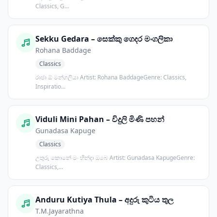
Classics, G...
Sekku Gedara – සෙක්කු ගෙදර මංගලිකා
Rohana Baddage
Classics
රාජා ඕ මන්ගලියා Artist: Rohana BaddageGenre: Classics,
Inspiratio...
Viduli Mini Pahan – විදුලි මිණි පහන්
Gunadasa Kapuge
Classics
උතුරු කොනේ මං හින්දා ඔබෙ Artist: Gunadasa KapugeGenre:
Classics,...
Anduru Kutiya Thula – අදුරු කුටිය තුල
T.M.Jayarathna