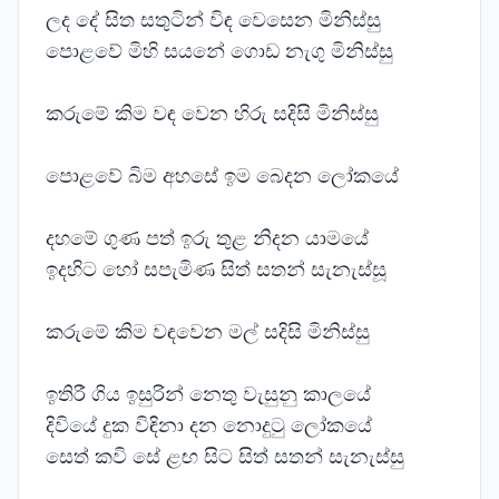
ලද දේ සිත සතුටින් විඳ වෙසෙන මිනිස්සු
පොළවේ මිහි සයනේ ගොඩ නැගු මිනිස්සු
කරුමේ කිම වඳ වෙන හිරු සදිසි මිනිස්සු
පොළවේ බිම අහසේ ඉම බෙදන ලෝකයේ
දහමේ ගුණ පත් ඉරු තුළ නිදන යාමයේ
ඉදහිට හෝ සපැමිණ සිත් සතන් සැනැස්සූ
කරුමේ කිම වඳවෙන මල් සදිසි මිනිස්සු
ඉතිරී ගිය ඉසුරින් නෙතු වැසුනු කාලයේ
දිවියේ දුක විඳිනා දන නොදුටු ලෝකයේ
සෙත් කවි සේ ළඟ සිට සිත් සතන් සැනැස්සු