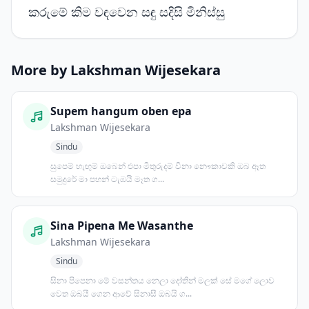
කරුමේ කිම වඳවෙන සඳු සදිසි මිනිස්සු
More by Lakshman Wijesekara
Supem hangum oben epa
Lakshman Wijesekara
Sindu
සුපෙම් හැඟුම් ඔබෙන් එපා මිතුරුදම් විනා නෞකාවකි ඔබ ඈත
සමුදුරේ මා පහන් ටැඹයි මෑත ග...
Sina Pipena Me Wasanthe
Lakshman Wijesekara
Sindu
සිනා පිපෙනා මේ වසන්තය නෙලා දෝතින් මලක් සේ මගේ ලොව
වෙත ඔබයී ගෙන ආවේ සිනාසී ඔබයි ග...