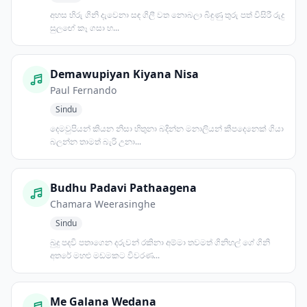
අහස හිරු ගිනි දැවෙනා සඳ ගිලී වත නොබලා බිඳුණු තුරු පත් විසිරී රුදු
සුලඟේ කෑ ගසා හ...
Demawupiyan Kiyana Nisa
Paul Fernando
Sindu
දෙමවුපියන් කියන නිසා හිතුනා බදින්න මනාලියන් කීපදෙනෙක් ගියා
බලන්න තාමත් බැරි උනා...
Budhu Padavi Pathaagena
Chamara Weerasinghe
Sindu
බුදු පදවි පතාගෙන දරුවන් රකිනා අම්මා තවමත් ගිනිහල් ගේ ගිනි
අතරේ මහළු මඩමකට විවරණ...
Me Galana Wedana