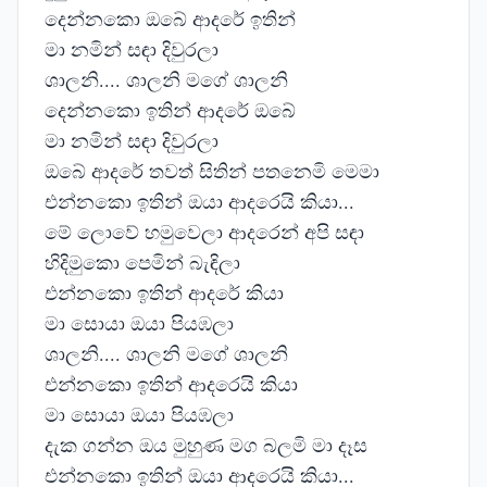
දෙන්නකො ඔබේ ආදරේ ඉතින්
මා නමින් සඳා දිවුරලා
ශාලනි.... ශාලනි මගේ ශාලනි
දෙන්නකො ඉතින් ආදරේ ඔබේ
මා නමින් සඳා දිවුරලා
ඔබේ ආදරේ තවත් සිතින් පතනෙමි මෙමා
එන්නකො ඉතින් ඔයා ආදරෙයි කියා...
මේ ලොවේ හමුවෙලා ආදරෙන් අපි සඳා
හිදිමුකො පෙමින් බැඳිලා
එන්නකො ඉතින් ආදරේ කියා
මා සොයා ඔයා පියඹලා
ශාලනි.... ශාලනි මගේ ශාලනි
එන්නකො ඉතින් ආදරෙයි කියා
මා සොයා ඔයා පියඹලා
දැක ගන්න ඔය මුහුණ මග බලමි මා දෑස
එන්නකො ඉතින් ඔයා ආදරෙයි කියා...