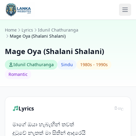
Skip to content
Ope
Home
Lyrics
Idunil Chathuranga
Mage Oya (Shalani Shalani)
Mage Oya (Shalani Shalani)
Idunil Chathuranga
Sindu
1980s - 1990s
Romantic
Lyrics
සිංහල
මාගේ ඔයා හැබැහින් තවත්
දුටුවේ නැතත් මා සිතින් ආදරෙයි