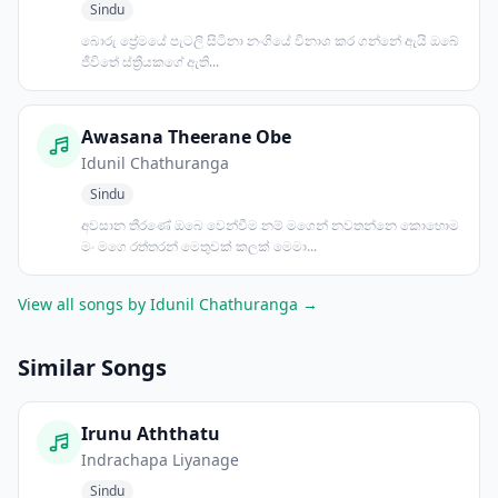
Sindu
බොරු ප්‍රේමයේ පැටලි සිටිනා නංගියේ විනාශ කර ගන්නේ ඇයි ඔබේ
ජීවිතේ ස්ත්‍රීයකගේ ඇති...
Awasana Theerane Obe
Idunil Chathuranga
Sindu
අවසාන තීරණේ ඔබෙ වෙන්වීම නම් මගෙන් නවතන්නෙ කොහොම
මං මගෙ රත්තරන් මෙතුවක් කලක් මෙමා...
View all songs by Idunil Chathuranga →
Similar Songs
Irunu Aththatu
Indrachapa Liyanage
Sindu