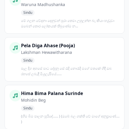
Waruna Madhushanka
Sindu
මේ ගලන වේදනා දෙනුවන් පුරා තෙමා උහුලන්න බෑ කියා හැඬුවා
ඔබෙන් තොර ලෝකයක් තිබුණේම න...
Pela Diga Ahase (Pooja)
Lakshman Hewawitharana
Sindu
පෑල දිග අහසේ පාට දේදුනු සේ රැදි නොරැදි මගේ මතකේ හිදී ඔබ
රහසේ ලබැඳී මියුලැසියේ......
Hima Bima Palana Surinde
Mohidin Beg
Sindu
(හිම බිම පාලන සුරිඳේ...... ) (ඔබේ බල ශක්ති වේ මාගේ අනුප්‍රාණේ....
)