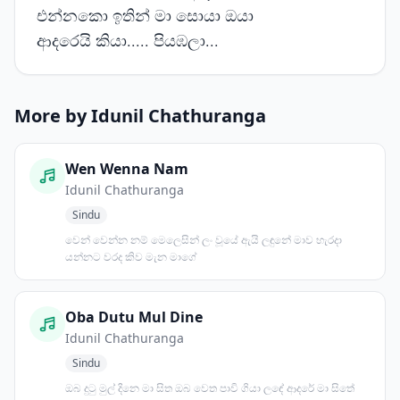
එන්නකො ඉතින් මා සොයා ඔයා
ආදරෙයි කියා..... පියඹලා...
More by Idunil Chathuranga
Wen Wenna Nam
Idunil Chathuranga
Sindu
වෙන් වෙන්න නම් මෙලෙසින් ලං වූයේ ඇයි ලඳුනේ මාව හැරදා
යන්නට වරද කිව මැන මාගේ
Oba Dutu Mul Dine
Idunil Chathuranga
Sindu
ඔබ දුටු මුල් දිනෙ මා සිත ඔබ වෙත පාවි ගියා ලඳේ ආදරේ මා සිතේ