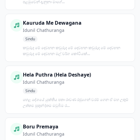
පළමුවෙන් දැනුනා මාගේ...
Kauruda Me Dewagana
Idunil Chathuranga
Sindu
කවුරුද මේ දෙවඟන කවුරුද මේ දෙවඟන කවුරුද මේ දෙවඟන
කවුරුද මේ දෙවඟන මල් වර්ග කෝටියක්...
Hela Puthra (Hela Deshaye)
Idunil Chathuranga
Sindu
හෙළ දේශයේ යුක්තිය පතා රාවණ රජුගෙන් වරම් ගෙන ඒ මහ උතුම්
උත්තම පුතුන් (තම මවුබිම ර...
Boru Premaya
Idunil Chathuranga