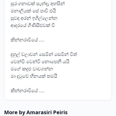
සුරංගනාවක් සැන්දෑ අහසින්
මනාලියක් සේ පාවී එයි
සුවඳ අරන් ඉගිල්ලෙන්න
ආදරයේ ගිණිසිළුවක් වී
කින්නරාවියේ ....
දුහුල් වලාවන් සෙමින් සෙමින් විත්
වෙන්වී වෙන්වී නොපෙනී යයි
මගේ කදුළු වාවගන්න
මා දුටුවේ හීනයක් තමයි
කින්නරාවියේ ....
More by Amarasiri Peiris