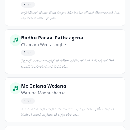
Sindu
දෙමවුපියන් කියන නිසා හිතුනා බදින්න මනාලියන් කීපදෙනෙක් ගියා
බලන්න තාමත් බැරි උනා...
Budhu Padavi Pathaagena
Chamara Weerasinghe
Sindu
බුදු පදවි පතාගෙන දරුවන් රකිනා අම්මා තවමත් ගිනිහල් ගේ ගිනි
අතරේ මහළු මඩමකට විවරණ...
Me Galana Wedana
Waruna Madhushanka
Sindu
මේ ගලන වේදනා දෙනුවන් පුරා තෙමා උහුලන්න බෑ කියා හැඬුවා
ඔබෙන් තොර ලෝකයක් තිබුණේම න...