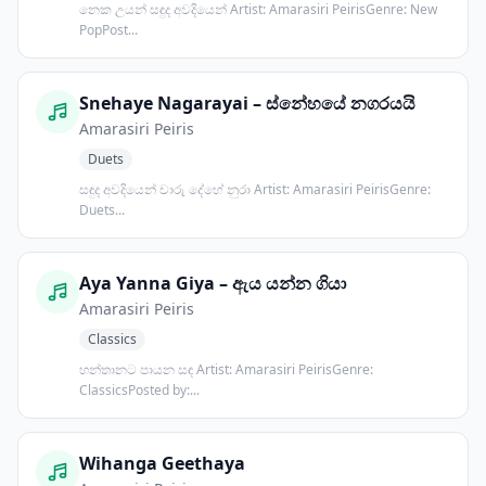
නෙක උයන් සඳුද අවදියෙන් Artist: Amarasiri PeirisGenre: New
PopPost...
Snehaye Nagarayai – ස්නේහයේ නගරයයි
Amarasiri Peiris
Duets
සඳුද අවදියෙන් චාරු දේහේ නුරා Artist: Amarasiri PeirisGenre:
Duets...
Aya Yanna Giya – ඇය යන්න ගියා
Amarasiri Peiris
Classics
හන්තානට පායන සඳ Artist: Amarasiri PeirisGenre:
ClassicsPosted by:...
Wihanga Geethaya