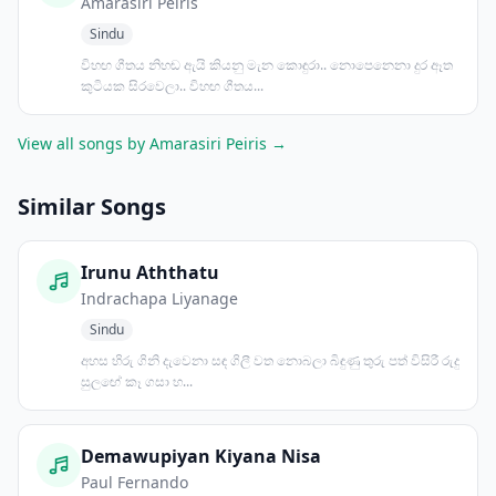
Amarasiri Peiris
Sindu
විහඟ ගීතය නිහඬ ඇයි කියනු මැන කොඳුරා.. නොපෙනෙනා දුර ඈත
කුටියක සිරවෙලා.. විහඟ ගීතය...
View all songs by Amarasiri Peiris →
Similar Songs
Irunu Aththatu
Indrachapa Liyanage
Sindu
අහස හිරු ගිනි දැවෙනා සඳ ගිලී වත නොබලා බිඳුණු තුරු පත් විසිරී රුදු
සුලඟේ කෑ ගසා හ...
Demawupiyan Kiyana Nisa
Paul Fernando