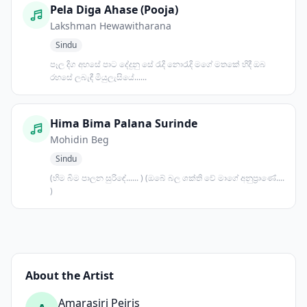
Pela Diga Ahase (Pooja)
Lakshman Hewawitharana
Sindu
පෑල දිග අහසේ පාට දේදුනු සේ රැදි නොරැදි මගේ මතකේ හිදී ඔබ
රහසේ ලබැඳී මියුලැසියේ......
Hima Bima Palana Surinde
Mohidin Beg
Sindu
(හිම බිම පාලන සුරිඳේ...... ) (ඔබේ බල ශක්ති වේ මාගේ අනුප්‍රාණේ....
)
About the Artist
Amarasiri Peiris