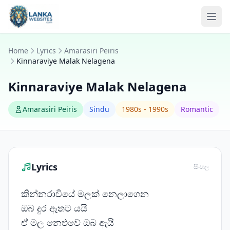
Skip to content
Ope
Home
Lyrics
Amarasiri Peiris
Kinnaraviye Malak Nelagena
Kinnaraviye Malak Nelagena
Amarasiri Peiris
Sindu
1980s - 1990s
Romantic
Lyrics
සිංහල
කින්නරාවියේ මලක් නෙලාගෙන
ඔබ දුර ඈතට යයි
ඒ මල නෙළුවේ ඔබ ඇයි