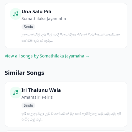
Una Salu Pili
Somathilaka Jayamaha
Sindu
උනා සළු පිලි දරා සිල් රෙදි සිඟා වදිනා ජීවිතේ විරාගික මෙහෙණියක
සේ ඔබ තුරුණු තුරු...
View all songs by Somathilaka Jayamaha →
Similar Songs
Iri Thalunu Wala
Amarasiri Peiris
Sindu
ඉරි තැලුනු වලා උඩු වියන් යටින් මුදු තාර ඇතිරිල්ලේ යමු යමු යමු අපි
ඇවිද යමු ප්‍රේ...