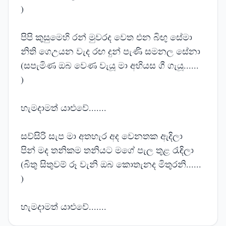
)
පිපි කුසුමෙහි රන් මුවරද වෙත එන බිඟු සේමා
නිති ගෙඋයන වැද රඟ දුන් පැණි සමනල සේනා
(සපැමිණ ඔබ වෙණ වැයූ මා අභියස ගී ගැයූ......
)
හැමදාමත් යාළුවේ.......
සව්සිරි සැප මා අතහැර අද වෙනතක ඇදිලා
පින් මද තනිකම තනියට මගේ පැල තුළ රැඳිලා
(බිතු සිතුවම් රූ වැනි ඔබ කොතැනද මිතුරනි......
)
හැමදාමත් යාළුවේ.......