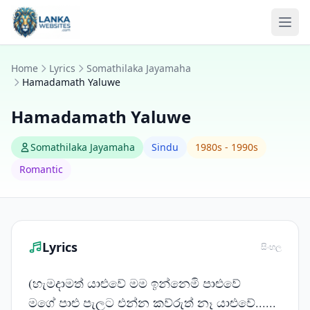
Skip to content
Ope
Home
Lyrics
Somathilaka Jayamaha
Hamadamath Yaluwe
Hamadamath Yaluwe
Somathilaka Jayamaha
Sindu
1980s - 1990s
Romantic
Lyrics
සිංහල
(හැමදාමත් යාළුවේ මම ඉන්නෙමි පාළුවේ
මගේ පාළු පැලට එන්න කව්රුත් නෑ යාළුවේ......