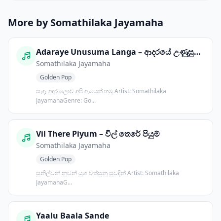
More by Somathilaka Jayamaha
Adaraye Unusuma Langa – ආදරයේ උණුසුම ළඟ
Somathilaka Jayamaha
Golden Pop
සැඳෑ අඳුර ලොව අපි ආයෙත් හමු Artist: Somathilaka
JayamahaGenre: Go...
Vil There Piyum – විල් තෙරේ පියුම්
Somathilaka Jayamaha
Golden Pop
සුනිල්වන් නුවන් යුග වත්සුනු සුවඳින් Artist: Somathilaka
JayamahaG...
Yaalu Baala Sande