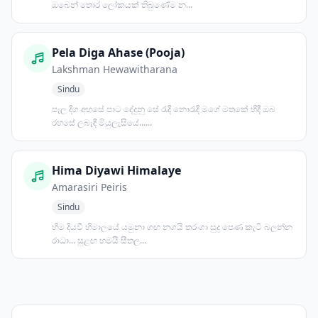
ඔබෙන් තොර ලෝකයක් තිබුණේම න...
Pela Diga Ahase (Pooja)
Lakshman Hewawitharana
Sindu
පෑල දිග අහසේ පාට දේදුනු සේ රැදි නොරැදි මගේ මතකේ හිදී ඔබ
රහසේ ලබැඳී මියුලැසියේ......
Hima Diyawi Himalaye
Amarasiri Peiris
Sindu
හිම දියවී හිමාලයේ යමුනා ගඟ නගයි තරංගා සුදු පෙණ කැටි බලන්න
රාධා... සුළඟ හමයි සීතල...