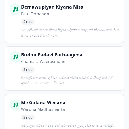
Demawupiyan Kiyana Nisa
Paul Fernando
Sindu
දෙමවුපියන් කියන නිසා හිතුනා බදින්න මනාලියන් කීපදෙනෙක් ගියා
බලන්න තාමත් බැරි උනා...
Budhu Padavi Pathaagena
Chamara Weerasinghe
Sindu
බුදු පදවි පතාගෙන දරුවන් රකිනා අම්මා තවමත් ගිනිහල් ගේ ගිනි
අතරේ මහළු මඩමකට විවරණ...
Me Galana Wedana
Waruna Madhushanka
Sindu
මේ ගලන වේදනා දෙනුවන් පුරා තෙමා උහුලන්න බෑ කියා හැඬුවා