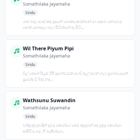
Somathilaka Jayamaha
Sindu
යාළු බාල සඳේ කඳු මුදුනේ මොකද කරන්නේ මා දෙසම නොවෙද
නෙත් නොසලා බලා සිටින්නේ ඈ සිටි...
Wil There Piyum Pipi
Somathilaka Jayamaha
Sindu
විල් තෙරේ පියුම් පිපී සුගන්ධවත් වෙවි ඇල් පවන් ගලා ප්‍රබෝධයෙන්
ප්‍රමෝද වී බිඟු නද...
Wathsunu Suwandin
Somathilaka Jayamaha
Sindu
වත්සුණු සුවඳින් සුවඳ කෙරේයා පෙම් කුසුමන් හද පුබුදු කෙරේයා
ආසිරි මංගල ගී පැතිරේයා...