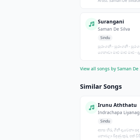
Artist: Saman De SilvaG
PopsPos...
Surangani
Saman De Silva
Sindu
සුරාංගනී - සුරාංගනී - සුරං
ගෙනාවා මාළු මාළු මාළු - 
මාළු සුර...
View all songs by Saman De 
Similar Songs
Irunu Aththatu
Indrachapa Liyanag
Sindu
අහස හිරු ගිනි දැවෙනා සඳ 
නොබලා බිඳුණු තුරු පත් විසිර