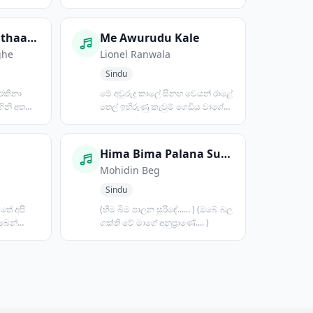
බලන්න තාමත් බැරි උනා...
Budhu Padavi Pathaagena
Me Awurudu Kale
ghe
Lionel Ranwala
Sindu
 රකිනා
මේ අවුරුදු කාලේ සිනහ වෙයන් රාළේ
ගිනි අතරේ
තෙල් ඉහිරුණු කැවුම් ගෙඩිය වාගේ
දොං තරිකිට කැත්ත...
Hima Bima Palana Surinde
Mohidin Beg
Sindu
වතේ අපි
(හිම බිම පාලන සුරිඳේ...... ) (ඔබේ බල
බෙන්
ශක්ති වේ මාගේ අනුප්‍රාණේ.... )
ටා...