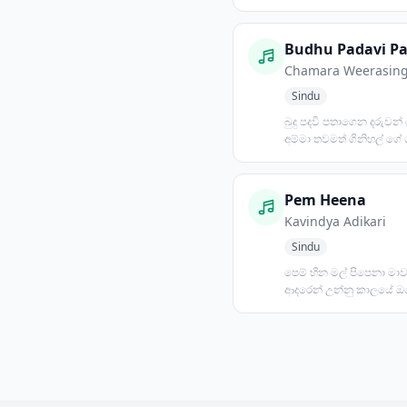
සුලඟේ කෑ ගසා හ...
Chamara Weerasin
Sindu
බුදු පදවි පතාගෙන දරුවන්
අම්මා තවමත් ගිනිහල් ගේ 
මහළු මඩමකට විවරණ...
Pem Heena
Kavindya Adikari
Sindu
පෙම් හීන මල් පිපෙනා මා
ආදරෙන් උන්නු කාලයේ ඔ
පෙම්කතා ඇසුණා හදේ රූ ර