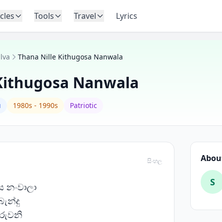
icles
Tools
Travel
Lyrics
lva
Thana Nille Kithugosa Nanwala
 Kithugosa Nanwala
u
1980s - 1990s
Patriotic
About
සිංහල
S
ස නංවාලා
බැන්දු
ිරුවනි