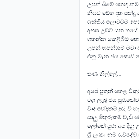
උපන් බිමේ හොඳ නම රැ
නියම වේග දඟ පන්දු
ශක්තිය ලොවටම පෙන
අහස උඩට යන හයේ 
ගහන්න කෙළිබිම හො
උපන් හපන්කම් මවා 
එනු මැන ජය කොඩි න
තණ නිල්ලේ...
අපේ පුතුන් හෙළ වික
එදා ලැබූ ජය සුරැකේව
වාද භේදකම් දුරු වී හ
යාලු මිතුරුකම් වැඩි 
ලෝකේ පුරා අප දිනු 
ශ්‍රී ලංකා නම රැව්දේවා.