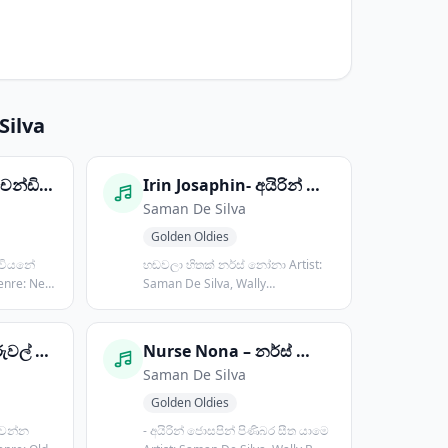
Silva
Chandiya Wela – චන්ඩියා වෙලා
Irin Josaphin- අයිරින් ජොසපින්
Saman De Silva
Golden Oldies
ෙවියනේ
හඬවලා හිතක් නර්ස් නෝනා Artist:
Genre: New
Saman De Silva, Wally
BastianzGenr...
Ruwal Nawen – රුවල් නැවෙන්
Nurse Nona – නර්ස් නෝනා
Saman De Silva
Golden Oldies
වෙන්න
- අයිරින් ජොසපින් පිණිබර සීත යාමෙ