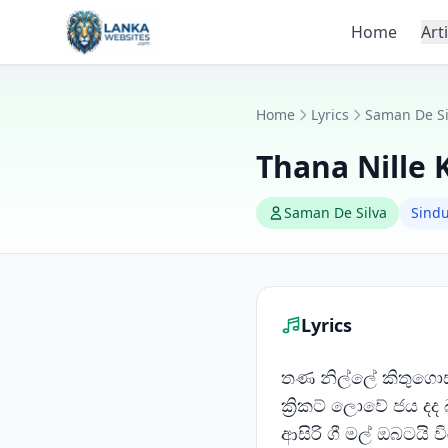
Skip to content
Home
Art
Home
Lyrics
Saman De Si
Thana Nille
Saman De Silva
Sind
Lyrics
තණ නිල්ලේ කිතුගො
ක්‍රිකට් ලොවේ ජය දද 
ආසිරි ගී මල් ඔබටයි ව