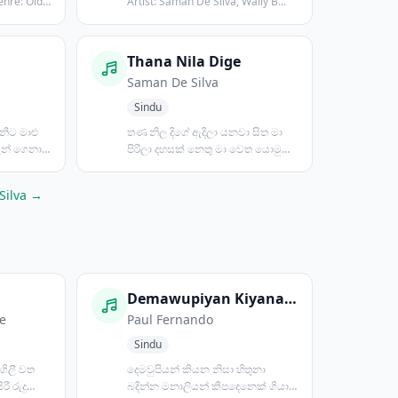
enre: Old
Artist: Saman De Silva, Wally B...
Thana Nila Dige
Saman De Silva
Sindu
ගනීට මාළු
තණ නිල දිගේ ඇදිලා යනවා සිත මා
දැන් ගෙනාපු
පිරිලා දහසක් නෙතු මා වෙත යොමු
වෙනවා සිත මා පිරිලා....
Silva →
Demawupiyan Kiyana Nisa
e
Paul Fernando
Sindu
ගිලී වත
දෙමවුපියන් කියන නිසා හිතුනා
ී රුදු
බදින්න මනාලියන් කීපදෙනෙක් ගියා