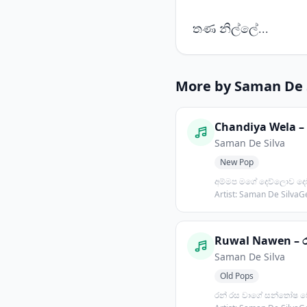
තණ නිල්ලේ...
More by Saman De 
Saman De Silva
New Pop
අම්මප මගේ දෙව්ලොව ද
Artist: Saman De Silva
PopPos...
Saman De Silva
Old Pops
රන් රස වාගේ සන්තෝෂ 