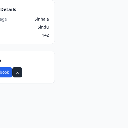
Details
age
Sinhala
Sindu
142
e
book
X
WhatsApp