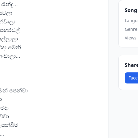
න්දු...
Song 
 යවලා
්වාලා
Langu
පහරවල්
Genre
ල්ලාලා
Views
එදා මෙනි
ංවාලා...
Shar
Face
ුමන් පෙන්වා
ා
ැමදා
වේවා
උපන්බිම
..