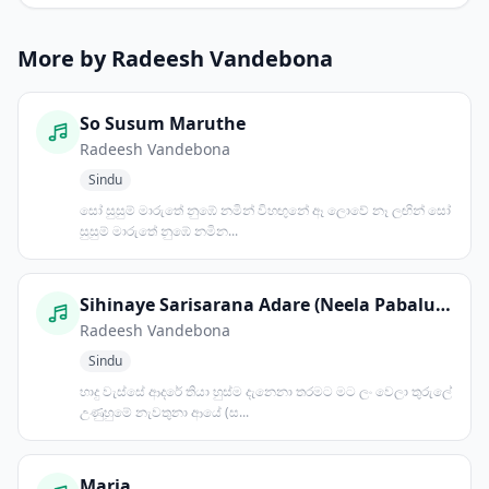
More by Radeesh Vandebona
So Susum Maruthe
Radeesh Vandebona
Sindu
සෝ සුසුම් මාරුතේ නුඹේ නමින් විහඟුනේ ඈ ලොවේ නෑ ලඟින් සෝ
සුසුම් මාරුතේ නුඹේ නමින...
Sihinaye Sarisarana Adare (Neela Pabalu Theme Song)
Radeesh Vandebona
Sindu
හාදු වැස්සේ ආදරේ තියා හුස්ම දැනෙනා තරමට මට ලං වෙලා තුරුලේ
උණුහුමේ නැවතුනා ආයේ (ස...
Maria