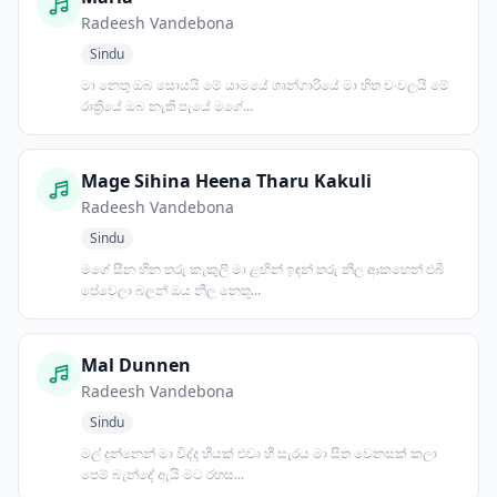
Radeesh Vandebona
Sindu
මා නෙතු ඔබ සොයයි මේ යාමයේ ශෘන්ගාරියේ මා හිත චංචලයි මේ
රාත්‍රියේ ඔබ නැති පැයේ මගේ...
Mage Sihina Heena Tharu Kakuli
Radeesh Vandebona
Sindu
මගේ සීන හීන තරු කැකුලි මා ළඟින් ඉඳන් තරු නීල ආකහෙන් එබී
පේවෙලා බලන් ඔය නීල නෙතූ...
Mal Dunnen
Radeesh Vandebona
Sindu
මල් දුන්නෙන් මා විද්ද හීයක් එවා හී සැරය මා සිත වෙනසක් කලා
පෙම් බැන්දේ ඇයි මට රහස...