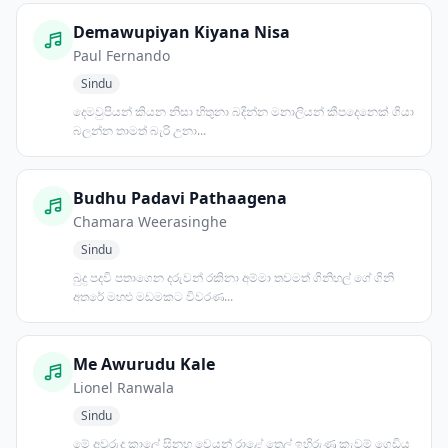
Demawupiyan Kiyana Nisa
Paul Fernando
Sindu
දෙමවුපියන් කියන නිසා හිතුනා බදින්න මනාලියන් කීපදෙනෙක් ගියා
බලන්න තාමත් බැරි උනා...
Budhu Padavi Pathaagena
Chamara Weerasinghe
Sindu
බුදු පදවි පතාගෙන දරුවන් රකිනා අම්මා තවමත් ගිනිහල් ගේ ගිනි
අතරේ මහළු මඩමකට විවරණ...
Me Awurudu Kale
Lionel Ranwala
Sindu
මේ අවුරුදු කාලේ සිනහ වෙයන් රාළේ තෙල් ඉහිරුණු කැවුම් ගෙඩිය