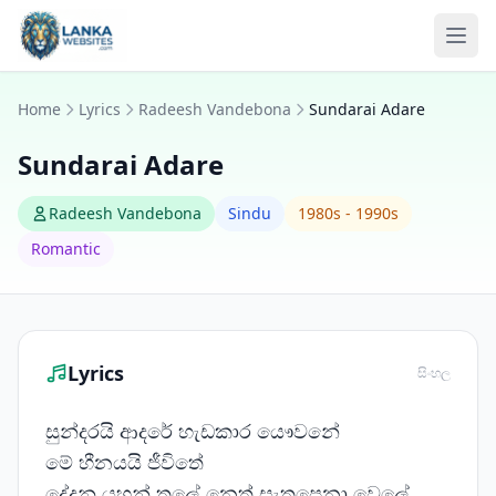
Skip to content
Ope
Home
Lyrics
Radeesh Vandebona
Sundarai Adare
Sundarai Adare
Radeesh Vandebona
Sindu
1980s - 1990s
Romantic
Lyrics
සිංහල
සුන්දරයි ආදරේ හැඩකාර යෞවනේ
මේ හීනයයි ජීවිතේ
දේදුනු යහන් තලේ නෙත් සැතපෙනා වෙලේ