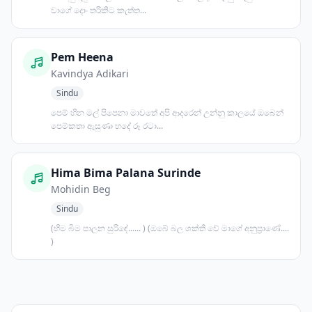
වාගේ දොං තරිකිට කැත්ත...
Pem Heena
Kavindya Adikari
Sindu
පෙම් හීන මල් පිපෙනා මාවතේ අපි ආදරෙන් උන්නු කාලයේ ඔබෙන්
පෙම්කතා ඇසුණා හදේ රූ රටා...
Hima Bima Palana Surinde
Mohidin Beg
Sindu
(හිම බිම පාලන සුරිඳේ...... ) (ඔබේ බල ශක්ති වේ මාගේ අනුප්‍රාණේ....
)