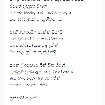
ජීවිතේ දැනුනා වාගේ
යන්තම් සිනිසිලා මා ගාව නැවතිලා
ඔබ ඉන්නකෝ මා ළඟින්........
සඳකින්නරාවි දැහැනින් මිදේවි
සන්සුන් කරාවී දඟකාර සිත මා
සඳ නාවදෙන් කම් නෑ ඉතින්
ඔය නිල් නුවන් කැන් විහිදී.......
සමනල් ඉසව්වේ පිනි සීත හීනේ
උණුසුම් වුණා දැන් තරු රෑනේ ආයේ
තරු නාවදෙන් කම් නෑ ඉතින්
මදහාස ඔබ ළඟ හිඳිවි.......
සුන්දරයි ආදරේ......