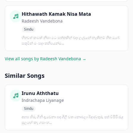
Hithawath Kamak Nisa Mata
Radeesh Vandebona
Sindu
හිතවත් කමක් නිසා මට සත්තකින් එදා ලැබුනේ නැතිනම් හිත ඔබේ
සතුටින් මං සදා තනියෙන්ම...
View all songs by Radeesh Vandebona →
Similar Songs
Irunu Aththatu
Indrachapa Liyanage
Sindu
අහස හිරු ගිනි දැවෙනා සඳ ගිලී වත නොබලා බිඳුණු තුරු පත් විසිරී රුදු
සුලඟේ කෑ ගසා හ...