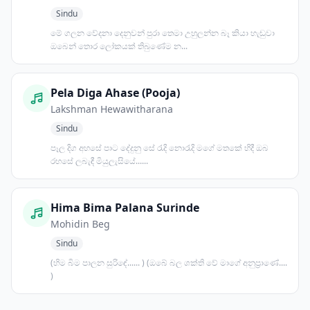
Sindu
මේ ගලන වේදනා දෙනුවන් පුරා තෙමා උහුලන්න බෑ කියා හැඬුවා
ඔබෙන් තොර ලෝකයක් තිබුණේම න...
Pela Diga Ahase (Pooja)
Lakshman Hewawitharana
Sindu
පෑල දිග අහසේ පාට දේදුනු සේ රැදි නොරැදි මගේ මතකේ හිදී ඔබ
රහසේ ලබැඳී මියුලැසියේ......
Hima Bima Palana Surinde
Mohidin Beg
Sindu
(හිම බිම පාලන සුරිඳේ...... ) (ඔබේ බල ශක්ති වේ මාගේ අනුප්‍රාණේ....
)