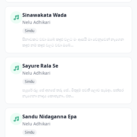
Sinawakata Wada
Nelu Adhikari
Sindu
සිනාවකට වඩා ඔබේ කඳුළු වලට මං ආසයි මා වෙනුවෙන් නැගෙන
කඳුළු නම් කඳුළු වලට වඩා ඔබේ...
Sayure Rala Se
Nelu Adhikari
Sindu
සයුරේ රළ සේ අහසේ තරු සේ.. මිතුදම් පවතී ලොව සැමදා.. සත්සර
නැගෙනා නාදය කොතැනා.. එත...
Sandu Nidaganna Epa
Nelu Adhikari
Sindu