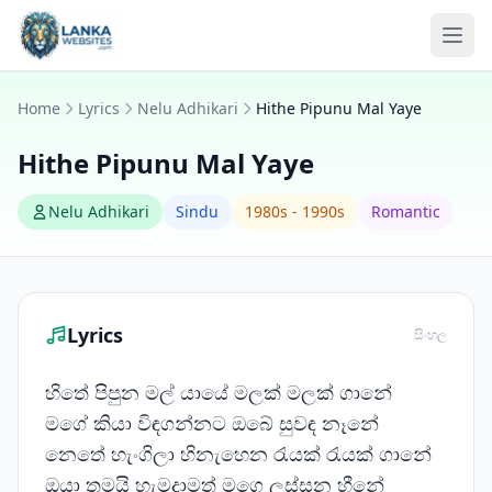
Skip to content
Ope
Home
Lyrics
Nelu Adhikari
Hithe Pipunu Mal Yaye
Hithe Pipunu Mal Yaye
Nelu Adhikari
Sindu
1980s - 1990s
Romantic
Lyrics
සිංහල
හිතේ පිපුන මල් යායේ මලක් මලක් ගානේ
මගේ කියා විඳගන්නට ඔබේ සුවඳ නෑනේ
නෙතේ හැංගිලා හිනැහෙන රැයක් රැයක් ගානේ
ඔයා තමයි හැමදාමත් මගෙ ලස්සන හීනේ