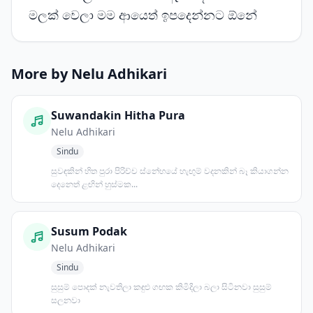
මලක් වෙලා මම ආයෙත් ඉපදෙන්නට ඕනේ
More by Nelu Adhikari
Suwandakin Hitha Pura
Nelu Adhikari
Sindu
සුවඳකින් හිත පුරා පිරිච්ච ස්නේහයේ හැඟුම් වදනකින් බෑ කියාගන්න
දෙනෙත් ළඟින් හුස්මක...
Susum Podak
Nelu Adhikari
Sindu
සුසුම් පොදක් නැවතිලා කඳුළු ගඟක කිමිදිලා බලා සිටිනවා සුසුම්
සලනවා