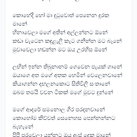
කොහේදි හෝ මා දුටුවොත් පෙනෙන දුරක
මානේ
හිනාවෙලා මගේ අතින් අල්ලන්නට ඕනේ
කඬා වැටෙන කඳුළැලි කැට ගනින්න මට බෑනේ
මුවාවෙලා හඬන්න මට ඔය උරහිස ඕනේ
ලඟින් ඉන්න තිබුනානම් ගෙවෙන පැයක් ගානේ
ඔයාගෙ අත මගේ අතක හෙමින් වෙලෙනවානේ
කියාගන්න දඟලනකොට සිතිවිලි සංතානේ
ඔබම තමයි වචන ටිකක් මගේ මුවට දුන්නේ
මගේ ආදරේ සමනොල ගිර පරදනවානේ
කොහෝම කිව්වත් සෙනෙහස පෙන්නන්නට
බැහැනේ
පිපී පරවෙලා යන්නට ඔය ඇස් දෙක මානේ