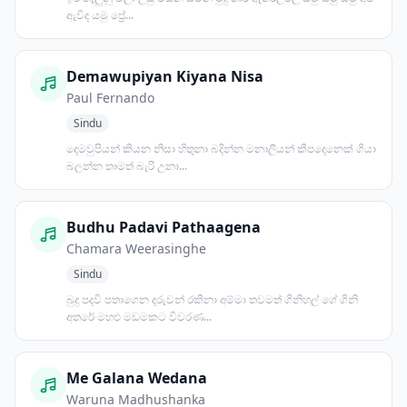
ඇවිද යමු ප්‍රේ...
Demawupiyan Kiyana Nisa
Paul Fernando
Sindu
දෙමවුපියන් කියන නිසා හිතුනා බදින්න මනාලියන් කීපදෙනෙක් ගියා
බලන්න තාමත් බැරි උනා...
Budhu Padavi Pathaagena
Chamara Weerasinghe
Sindu
බුදු පදවි පතාගෙන දරුවන් රකිනා අම්මා තවමත් ගිනිහල් ගේ ගිනි
අතරේ මහළු මඩමකට විවරණ...
Me Galana Wedana
Waruna Madhushanka