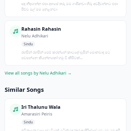
සඳු නිදාගන්න එපා අහසේ තරු මම ගණිනවා හිරු අවදිවන්නට එපා
පිච්ච මල් මම නෙළනවා
Rahasin Rahasin
Nelu Adhikari
Sindu
රහසින් රහසින් පෙම් කරන්නේ කාටදෝ දෑසින් මොනවාද මට
පවසන්නෙ කියන්නකෝ හමු වී කිසිවක්...
View all songs by Nelu Adhikari →
Similar Songs
Iri Thalunu Wala
Amarasiri Peiris
Sindu
ඉරි තැලුනු වලා උඩු වියන් යටින් මුදු තාර ඇතිරිල්ලේ යමු යමු යමු අපි