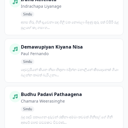
Indrachapa Liyanage
Sindu
අහස හිරු ගිනි දැවෙනා සඳ ගිලී වත නොබලා බිඳුණු තුරු පත් විසිරී රුදු
සුලඟේ කෑ ගසා හ...
Demawupiyan Kiyana Nisa
Paul Fernando
Sindu
දෙමවුපියන් කියන නිසා හිතුනා බදින්න මනාලියන් කීපදෙනෙක් ගියා
බලන්න තාමත් බැරි උනා...
Budhu Padavi Pathaagena
Chamara Weerasinghe
Sindu
බුදු පදවි පතාගෙන දරුවන් රකිනා අම්මා තවමත් ගිනිහල් ගේ ගිනි
අතරේ මහළු මඩමකට විවරණ...