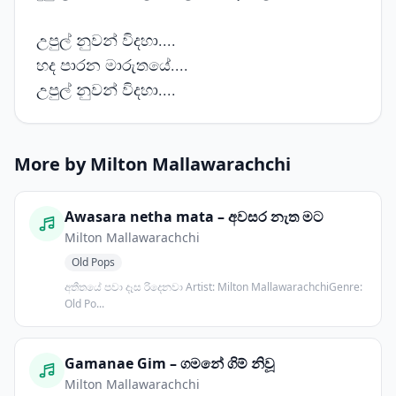
උපුල් නුවන් විදහා....
හද පාරන මාරුතයේ....
උපුල් නුවන් විදහා....
More by Milton Mallawarachchi
Awasara netha mata – අවසර නැත මට
Milton Mallawarachchi
Old Pops
අතීතයේ පවා දෑස රිදෙනවා Artist: Milton MallawarachchiGenre:
Old Po...
Gamanae Gim – ගමනේ ගිම් නිවූ
Milton Mallawarachchi