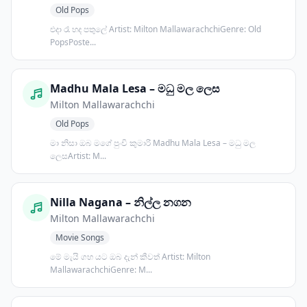
Old Pops
එදා රෑ හද පතුලේ Artist: Milton MallawarachchiGenre: Old
PopsPoste...
Madhu Mala Lesa – මධු මල ලෙස
Milton Mallawarachchi
Old Pops
මා නිසා ඔබ මගේ පුංචි කුමාරි Madhu Mala Lesa – මධු මල
ලෙසArtist: M...
Nilla Nagana – නිල්ල නගන
Milton Mallawarachchi
Movie Songs
මේ මැයි ගහ යට ඔබ දැන් කීවත් Artist: Milton
MallawarachchiGenre: M...