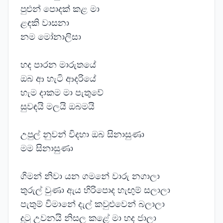
පුළුන් පොදක් කළ මා
ළඳකි වාසනා
නම මෝනාලිසා
හද පාරන මාරුතයේ
ඔබ ආ හැටි ආදරියේ
හැම දාකම මා පැතුවේ
සුවඳයි මලයි ඔබමයි
උපුල් නුවන් විදහා ඔබ සිනාසුණා
මම සිනාසුණා
ගිමන් නිවා යන ගමනේ වාරු නගාලා
තුරුල් වුණා ඇය හිරිපොද හැඟුම් සලාලා
පැතුම් විමානේ දැල් කවුළුවෙන් බලාලා
දුටු උවනයි නිසල කළේ මා හද ජාලා