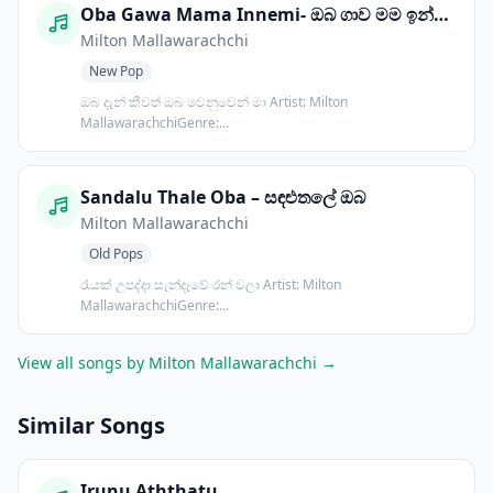
Oba Gawa Mama Innemi- ඔබ ගාව මම ඉන්නෙමි
Milton Mallawarachchi
New Pop
ඔබ දැන් කීවත් ඔබ වෙනුවෙන් මා Artist: Milton
MallawarachchiGenre:...
Sandalu Thale Oba – සඳළුතලේ ඔබ
Milton Mallawarachchi
Old Pops
රැයක් උපද්දා සැන්දෑවේ රන් වලා Artist: Milton
MallawarachchiGenre:...
View all songs by Milton Mallawarachchi →
Similar Songs
Irunu Aththatu