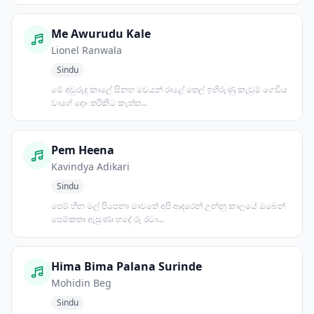
Me Awurudu Kale
Lionel Ranwala
Sindu
මේ අවුරුදු කාලේ සිනහ වෙයන් රාළේ තෙල් ඉහිරුණු කැවුම් ගෙඩිය
වාගේ දොං තරිකිට කැත්ත...
Pem Heena
Kavindya Adikari
Sindu
පෙම් හීන මල් පිපෙනා මාවතේ අපි ආදරෙන් උන්නු කාලයේ ඔබෙන්
පෙම්කතා ඇසුණා හදේ රූ රටා...
Hima Bima Palana Surinde
Mohidin Beg
Sindu