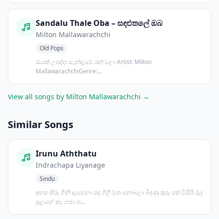
Sandalu Thale Oba – සඳළුතලේ ඔබ
Milton Mallawarachchi
Old Pops
රැයක් උපද්දා සැන්දෑවේ රන් වලා Artist: Milton
MallawarachchiGenre:...
View all songs by Milton Mallawarachchi →
Similar Songs
Irunu Aththatu
Indrachapa Liyanage
Sindu
අහස හිරු ගිනි දැවෙනා සඳ ගිලී වත නොබලා බිඳුණු තුරු පත් විසිරී රුදු
සුලඟේ කෑ ගසා හ...