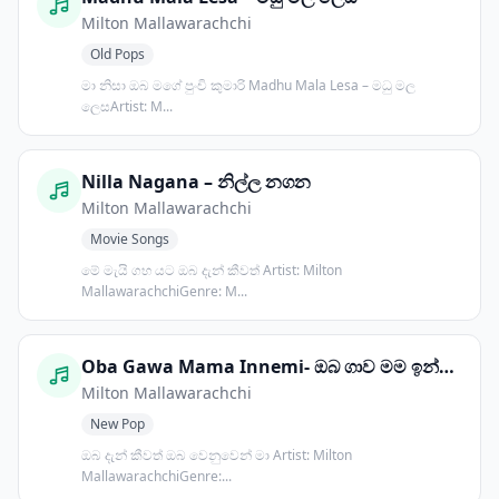
Milton Mallawarachchi
Old Pops
මා නිසා ඔබ මගේ පුංචි කුමාරි Madhu Mala Lesa – මධු මල
ලෙසArtist: M...
Nilla Nagana – නිල්ල නගන
Milton Mallawarachchi
Movie Songs
මේ මැයි ගහ යට ඔබ දැන් කීවත් Artist: Milton
MallawarachchiGenre: M...
Oba Gawa Mama Innemi- ඔබ ගාව මම ඉන්නෙමි
Milton Mallawarachchi
New Pop
ඔබ දැන් කීවත් ඔබ වෙනුවෙන් මා Artist: Milton
MallawarachchiGenre:...