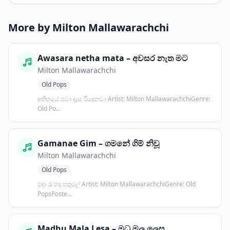
More by Milton Mallawarachchi
Awasara netha mata – අවසර නැත මට
Milton Mallawarachchi
Old Pops
අතීතයේ පවා දෑස රිදෙනවා Artist: Milton MallawarachchiGenre:
Old Po...
Gamanae Gim – ගමනේ ගිම් නිවූ
Milton Mallawarachchi
Old Pops
එදා රෑ හද පතුලේ Artist: Milton MallawarachchiGenre: Old
PopsPoste...
Madhu Mala Lesa – මධු මල ලෙස