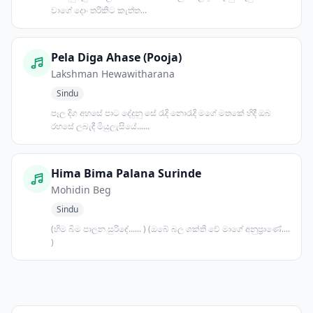
වාගේ දොං තරිකිට කැත්ත...
Pela Diga Ahase (Pooja)
Lakshman Hewawitharana
Sindu
පෑල දිග අහසේ පාට දේදුනු සේ රැදි නොරැදි මගේ මතකේ හිදී ඔබ
රහසේ ලබැඳී මියුලැසියේ......
Hima Bima Palana Surinde
Mohidin Beg
Sindu
(හිම බිම පාලන සුරිඳේ...... ) (ඔබේ බල ශක්ති වේ මාගේ අනුප්‍රාණේ....
)