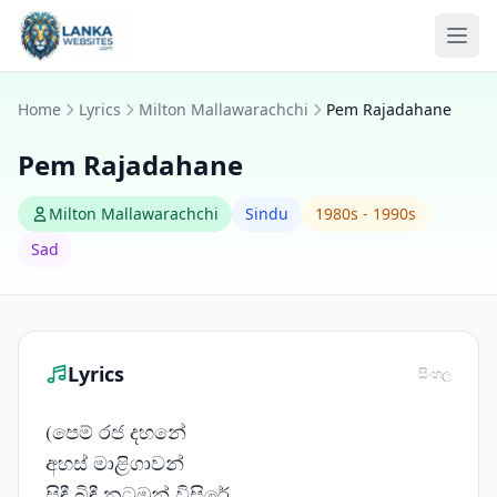
Skip to content
Ope
Home
Lyrics
Milton Mallawarachchi
Pem Rajadahane
Pem Rajadahane
Milton Mallawarachchi
Sindu
1980s - 1990s
Sad
Lyrics
සිංහල
(පෙම් රජ දහනේ
අහස් මාළිගාවන්
සිඳී බිඳී නටඹුන් විසිරේ