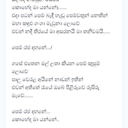
කොහේද මා යන්නේ)......
එදා පටන් පෙම් බැඳී හැඬූ පෙම්වතුන් නෙතින්
මහා කඳුළු ගංගා මැවුනා ලොවේ
එවන් නදී තිරයේ මා අසරනයි මා තනිවමයි.....
පෙම් රජ දහනේ.../
ගසේ එතෙන මල් ලතා කියන පෙම් කුසුම්
ලොවේ
පාලු වෙරළ අයිනේ නාඩන් ඉතින්
එවන් අතීතේ රැයේ ඔබේ පිළිරුවේ රූසිරු
මැවේ......
පෙම් රජ දහනේ...
කොහේද මා යන්නේ..