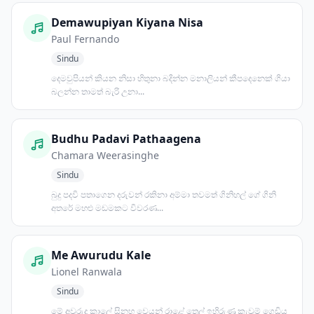
Demawupiyan Kiyana Nisa
Paul Fernando
Sindu
දෙමවුපියන් කියන නිසා හිතුනා බදින්න මනාලියන් කීපදෙනෙක් ගියා
බලන්න තාමත් බැරි උනා...
Budhu Padavi Pathaagena
Chamara Weerasinghe
Sindu
බුදු පදවි පතාගෙන දරුවන් රකිනා අම්මා තවමත් ගිනිහල් ගේ ගිනි
අතරේ මහළු මඩමකට විවරණ...
Me Awurudu Kale
Lionel Ranwala
Sindu
මේ අවුරුදු කාලේ සිනහ වෙයන් රාළේ තෙල් ඉහිරුණු කැවුම් ගෙඩිය