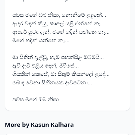
පවස මගේ ඔබ නිසා, නොනිමේ ළඳුනේ...
ආදර වදන් කියූ, කාලේ යළි එන්නේ නෑ...
ආදරේ සුවඳ දැන්, මගේ හදින් යන්නෙ නෑ...
මගේ හදින් යන්නෙ නෑ...
මා සිතින් දැල්වූ, හැම පහන්සිළ ඔබමයි...
දැවි දැවී එළිය දෙන්, ජීවිතේ...
ගීයකින් කෙසේ, මා සිතුම් කියන්දෝ ළඳේ...
බොඳ වෙනා සිහිනයක දැවටෙනා...
පවස මගේ ඔබ නිසා...
More by Kasun Kalhara