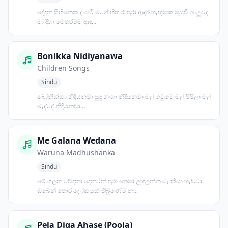
දේදුනු සිහිනෙක දැවටී මගේ හිත රෑ පුරා ආදර හැඟුමක මුසුවී බැලුවද
මා දිහා මේතරම්ම ආද...
Bonikka Nidiyanawa
Children Songs
Sindu
බෝනික්කා නිදියනවා සුදු නංගා නිදියනවා මල් ගවුමේ මල් පිපිලා මල්
මැද්දේ නිදියනවා…
Me Galana Wedana
Waruna Madhushanka
Sindu
මේ ගලන වේදනා දෙනුවන් පුරා තෙමා උහුලන්න බෑ කියා හැඬුවා
ඔබෙන් තොර ලෝකයක් තිබුණේම න...
Pela Diga Ahase (Pooja)