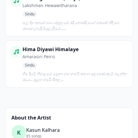
Lakshman Hewawitharana
Sindu
පෑල දිග අහසේ පාට දේදුනු සේ රැදි නොරැදි මගේ මතකේ හිදී ඔබ
රහසේ ලබැඳී මියුලැසියේ......
Hima Diyawi Himalaye
Amarasiri Peiris
Sindu
හිම දියවී හිමාලයේ යමුනා ගඟ නගයි තරංගා සුදු පෙණ කැටි බලන්න
රාධා... සුළඟ හමයි සීතල...
About the Artist
Kasun Kalhara
K
85 songs