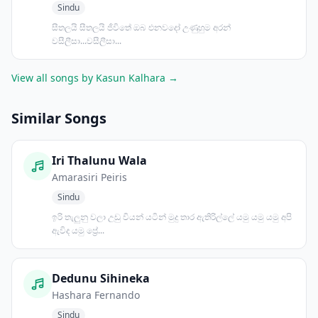
Sindu
සීතලයි සීතලයි ජිවිතේ ඔබ එනවදෝ උණුහුම අරන්
වසීලීසා...වසීලීසා...
View all songs by Kasun Kalhara →
Similar Songs
Iri Thalunu Wala
Amarasiri Peiris
Sindu
ඉරි තැලුනු වලා උඩු වියන් යටින් මුදු තාර ඇතිරිල්ලේ යමු යමු යමු අපි
ඇවිද යමු ප්‍රේ...
Dedunu Sihineka
Hashara Fernando
Sindu