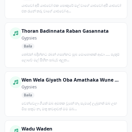
යාළුවෝ අපි යාළුවෝ එක පොකුරේ මල් වාගේ යාළුවෝ අපි යාළුවෝ
එත රෑනේ තරු වාගේ යාළුවෝ අ...
Thoran Badinnata Raban Gasannata
Gypsies
Baila
තෝරන් බදින්නට රබන් ගසන්නට සුබ මොහොතක් ආවා ..... පැතුම්
ලොවේ මල් සිහින සබැව් අලුත...
Wen Wela Giyath Oba Amathaka Wune Naa
Gypsies
Baila
වෙන්වෙලා ගියත් ඔබ අමතක වුනේ නෑ සැමදේ ලැබුනත් ඔබ ලඟ
මිස සතුට නෑ මතු කවදාවත් මම ඔබ...
Wadu Waden