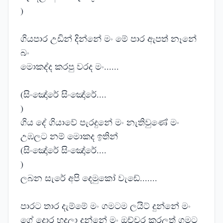
)
ගියපාර උඩින් දින්නේ මං මේ පාර ඇපත් නෑනේ
බං
මොකද්ද කරපු වරද මං......
(සිංඤෝරේ සිංඤෝරේ....
)
ගිය දේ ගියාවේ පැරදුනේ මං නැතිවුණේ මං
උඹලට නම් මොකද ඉතින්
(සිංඤෝරේ සිංඤෝරේ....
)
ලබන සැරේ අපි දෙමුකෝ වැඩේ.......
පාරට තාර දැම්මේ මං ගමටම ලයිට් දුන්නේ මං
ගේ දොර හදලා දුන්නේ මං ඔච්චර කරලත් ගමට