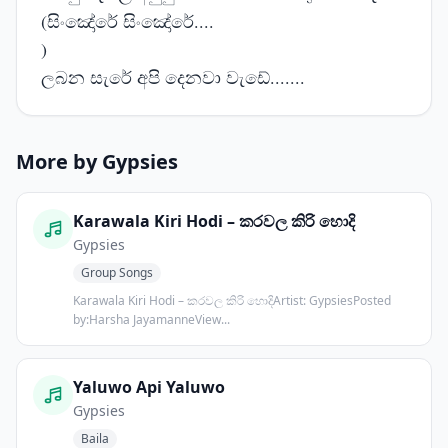
(සිංඤෝරේ සිංඤෝරේ....
)
ලබන සැරේ අපි දෙනවා වැඩේ.......
More by Gypsies
Karawala Kiri Hodi – කරවල කිරි හොදි
Gypsies
Group Songs
Karawala Kiri Hodi – කරවල කිරි හොදිArtist: GypsiesPosted
by:Harsha JayamanneView...
Yaluwo Api Yaluwo
Gypsies
Baila