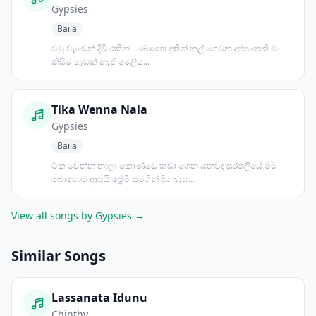
Gypsies
Baila
වඩු වැඩෙන් දිවි රකින - බොහො දුකින් කල් ගෙවන දුප්පතෙකි මං
කිසිම හැඩක් නැති මෙලීය...
Tika Wenna Nala
Gypsies
Baila
ටික වෙන්න නාලා කොණ්ඩෙ කඩා ගෙන යනවද සුරතලියේ මම
බොහොම ආසයි ප්‍රේමි සමගින් දිය බැස...
View all songs by Gypsies →
Similar Songs
Lassanata Idunu
Chinthy