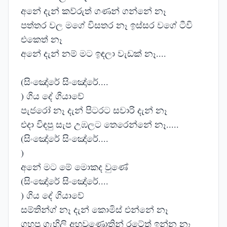
අනේ දැන් කව්රුත් ගණන් ගන්නේ නෑ
පත්තර වල මගේ විසතර නෑ ඉස්සර වගේ ටීවි
එකෙත් නෑ
අනේ දැන් නම් මට ඉඳලා වැඩක් නෑ....
(සිංඤෝරේ සිංඤෝරේ....
) ගිය දේ ගියාවේ
පැජරෝ නෑ දැන් පිටරට සවාරි දැන් නෑ
එදා විඳපු සැප උඹලට තෙරෙන්නේ නෑ.....
(සිංඤෝරේ සිංඤෝරේ....
)
අනේ මට මේ මොකද වුණේ
(සිංඤෝරේ සිංඤෝරේ....
) ගිය දේ ගියාවේ
සම්තින්ග් නෑ දැන් කොමිස් එන්නේ නෑ
ගහපු ගැහිලි අහුවුණොතින් රටේත් ඉන්න නෑ