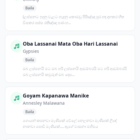
Baila
(ලස්සනට ඉදුනු වැලට හැදුනු කොමඩු පිපිඤ්ඤා පුර හඳ දඟකර හිත
විසකර පස්ස රතිඤ්ඤා පණ හ...
Oba Lassanai Mata Oba Hari Lassanai
Gypsies
Baila
ඔබ ලස්සනයි මට ඔබ හරි ලස්සනයි ආඩම්බරයි මට හරි ආඩම්බරයි
ඔබ ලස්සනයි කවුරුත් ඔබ දෙස...
Goyam Kapanawa Manike
Annesley Malawana
Baila
ගොයන් කපනවා මැණිකේ වේලේ නෙලනවා මැණිකේ ලිඳේ
නානවා පොඩි මැණිකේ.... ඇගේ වාසනා මහිමය