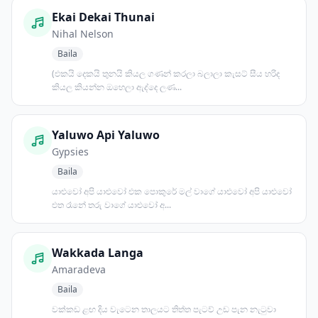
Ekai Dekai Thunai
Nihal Nelson
Baila
(එකයි දෙකයි තුනයි කියල ගණන් කරලා බලාලා කැසට් සීය හරිද
කියල කියන්න ඔහෙලා ඇද්දෙ ලණ...
Yaluwo Api Yaluwo
Gypsies
Baila
යාළුවෝ අපි යාළුවෝ එක පොකුරේ මල් වාගේ යාළුවෝ අපි යාළුවෝ
එත රෑනේ තරු වාගේ යාළුවෝ අ...
Wakkada Langa
Amaradeva
Baila
වක්කඩ ළඟ දිය වැටෙන තාලයට තිත්ත පැටව් උඩ පැන නැටුවා