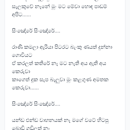
සැලකුවේ නෑනේ මුං මට මේවා හොඳ පාඩම්
අපිට......
සිංඤෝරේ සිංඤෝරේ....
රාණි කමලා ඇරියා පිටරට බැංකු ණයත් දුන්නා
ගොවියට
ඒ කරලත් කතිරේ නෑ මට නැති අය ඇති අය
කෙරුවා
කාගෙත් දුක සැප බැලුවා මුං කළගුණ අමතක
කෙරුවා......
සිංඤෝරේ සිංඤෝරේ....
යන්ඩ එන්ඩ වාහනයක් නෑ මගේ වටේ හිටපු
බොඩි ගඩිලත් නෑ