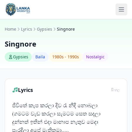
Skip to content
Ope
Home
Lyrics
Gypsies
Singnore
Singnore
Gypsies
Baila
1980s - 1990s
Nostalgic
Lyrics
සිංහල
ජීවිතේ කැප කරලා දිව රෑ නිදි නොබලා
(ගමටම වැඩ කරලා සැමටම සෙත සදලා
දුන්නත් ඉතින් එදා මානාප නැතුව මෙදා
පැරදිලා අපේ මැතිතුමා.....