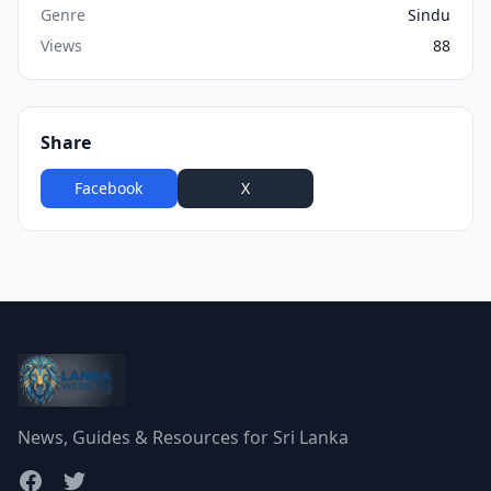
Genre
Sindu
Views
88
Share
Facebook
X
WhatsApp
News, Guides & Resources for Sri Lanka