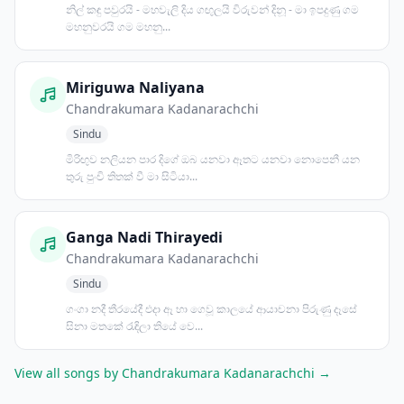
නිල් කඳු පවුරයි - මහවැලි දිය ගඟුලයි විරුවන් දිනූ - මා ඉපදුණු ගම
මහනුවරයි ගම මහනු...
Miriguwa Naliyana
Chandrakumara Kadanarachchi
Sindu
මිරිඟුව නලියන පාර දිගේ ඔබ යනවා ඈතට යනවා නොපෙනී යන
තුරු පුංචි තිතක් වී මා සිටියා...
Ganga Nadi Thirayedi
Chandrakumara Kadanarachchi
Sindu
ගංගා නදී තීරයේදී එදා ඈ හා ගෙවූ කාලයේ ආයාචනා පිරුණු දෑසේ
සිනා මතකේ රැඳිලා තියේ වෙ...
View all songs by Chandrakumara Kadanarachchi →