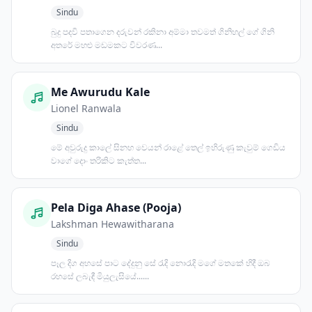
Sindu
බුදු පදවි පතාගෙන දරුවන් රකිනා අම්මා තවමත් ගිනිහල් ගේ ගිනි
අතරේ මහළු මඩමකට විවරණ...
Me Awurudu Kale
Lionel Ranwala
Sindu
මේ අවුරුදු කාලේ සිනහ වෙයන් රාළේ තෙල් ඉහිරුණු කැවුම් ගෙඩිය
වාගේ දොං තරිකිට කැත්ත...
Pela Diga Ahase (Pooja)
Lakshman Hewawitharana
Sindu
පෑල දිග අහසේ පාට දේදුනු සේ රැදි නොරැදි මගේ මතකේ හිදී ඔබ
රහසේ ලබැඳී මියුලැසියේ......