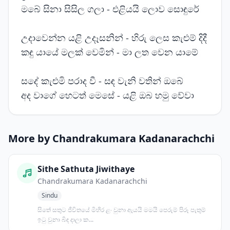
මබේ සිනා සිසිල ගලා - එළියයි ලොව සොඳුරේ
උදාවෙන්න යළි උදෑසනින් - හිරු ලෙස කැළුම් දිදී
කඳු යායේ මලක් වෙමින් - මා ලත වෙන යාමේ
සදේ කැළුමි පරාද වී - සඳ වැනි වතින් ඔබේ
අද වාගේ හෙටත් මෙසේ - යළි ඔබ හමු වේවා
More by Chandrakumara Kadanarachchi
Sithe Sathuta Jiwithaye
Chandrakumara Kadanarachchi
Sindu
සිතේ සතුට ජීවිතයේ මිහිර ළං වුනා ඇයයි මමයි පෙරුම් පිරූ පැතුම්
ඉටු වුනා බිඳ දාලා ක...