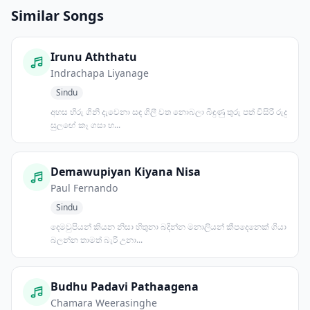
Similar Songs
Irunu Aththatu
Indrachapa Liyanage
Sindu
අහස හිරු ගිනි දැවෙනා සඳ ගිලී වත නොබලා බිඳුණු තුරු පත් විසිරී රුදු
සුලඟේ කෑ ගසා හ...
Demawupiyan Kiyana Nisa
Paul Fernando
Sindu
දෙමවුපියන් කියන නිසා හිතුනා බදින්න මනාලියන් කීපදෙනෙක් ගියා
බලන්න තාමත් බැරි උනා...
Budhu Padavi Pathaagena
Chamara Weerasinghe