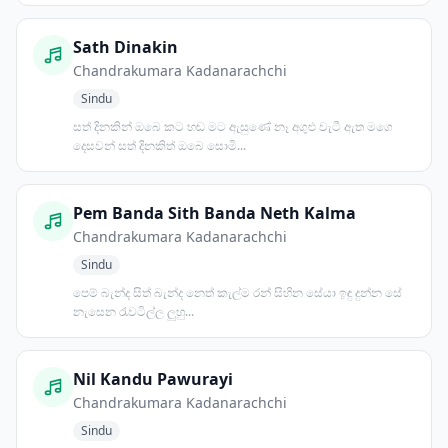
Sath Dinakin
Chandrakumara Kadanarachchi
Sindu
සත් දිනකින් ඔබෙ කට හඬ මට ඇසුණේ නෑ අගුළු වැටී ඇත මගෙ
දෙසවන් සත් දිනකිත් ඔබෙ සොමි...
Pem Banda Sith Banda Neth Kalma
Chandrakumara Kadanarachchi
Sindu
පෙම් බැන්ද සිත් බැන්ද නෙත් කැල්ම රන් සිහින සේයා ඉඳු දුන්න සේ
නැසෙන රැවටිල්ල ලුහු...
Nil Kandu Pawurayi
Chandrakumara Kadanarachchi
Sindu