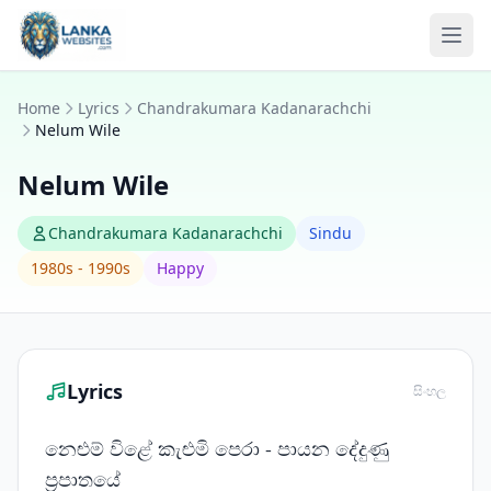
Skip to content
Ope
Home
Lyrics
Chandrakumara Kadanarachchi
Nelum Wile
Nelum Wile
Chandrakumara Kadanarachchi
Sindu
1980s - 1990s
Happy
Lyrics
සිංහල
නෙළුම් විළේ කැළුමි පෙරා - පායන දේදුණු
ප්‍රපාතයේ