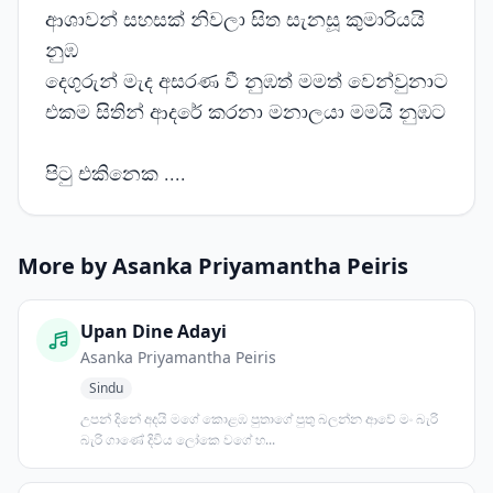
ආශාවන් සහසක් නිවලා සිත සැනසූ කුමාරියයි
නුඹ
දෙගුරුන් මැද අසරණ වී නුඹත් මමත් වෙන්වුනාට
එකම සිතින් ආදරේ කරනා මනාලයා මමයි නුඹට
පිටු එකිනෙක ....
More by Asanka Priyamantha Peiris
Upan Dine Adayi
Asanka Priyamantha Peiris
Sindu
උපන් දිනේ අදයි මගේ කොළඹ පුතාගේ පුතු බලන්න ආවේ මං බැරි
බැරි ගාණේ දිවිය ලෝකෙ වගේ හ...