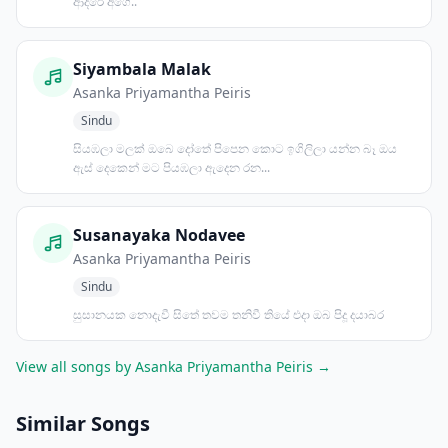
ආදරේ අගේ..
Siyambala Malak
Asanka Priyamantha Peiris
Sindu
සියඹලා මලක්‌ ඔබෙ දෝතේ පිපෙන කොට ඉගිලිලා යන්න බෑ ඔය
ඇස්‌ දෙකෙන් මට පියඹලා ඇදෙන රන...
Susanayaka Nodavee
Asanka Priyamantha Peiris
Sindu
සුසානයක නොදැවී සිතේ තවම තනිවී තියේ එදා ඔබ පිදූ දයාබර
View all songs by Asanka Priyamantha Peiris →
Similar Songs