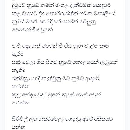
දුටුවේ නුඹේ නමින් මංගල දැන්වීමක් සොදුරේ
කල වයසට දීග නොගිය සිතින් හඩන මනාලියේ
නුඹයි මගේ පෙර දිනේ පෙමින් වෙලුනු
පෙම්වන්තිය වුනේ
පුංචි දෙනෙත් අඩවන් වී ගිය නුරා බැල්ම තාම
ඇතිද
පාළු වෙලා ගිය සිතට නුඹේ මනාලයෙක් ලැබුනේ
නැතිද
රන්මසු පොදි නැතිවුනු මට නුඹට ආදරේ
කරන්න
කුල භේදය වදර වුනේ නුඹත් මමත් වෙන්
කරන්න
සිතිවිල් ලග නතරවෙලා ගෙනුවු අපේ අතීතයට
යන්න