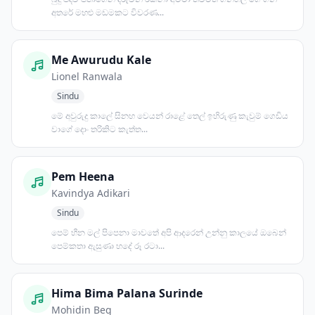
අතරේ මහළු මඩමකට විවරණ...
Me Awurudu Kale
Lionel Ranwala
Sindu
මේ අවුරුදු කාලේ සිනහ වෙයන් රාළේ තෙල් ඉහිරුණු කැවුම් ගෙඩිය
වාගේ දොං තරිකිට කැත්ත...
Pem Heena
Kavindya Adikari
Sindu
පෙම් හීන මල් පිපෙනා මාවතේ අපි ආදරෙන් උන්නු කාලයේ ඔබෙන්
පෙම්කතා ඇසුණා හදේ රූ රටා...
Hima Bima Palana Surinde
Mohidin Beg