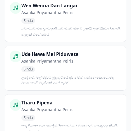
Wen Wenna Dan Langai
Asanka Priyamantha Peiris
Sindu
වෙන් වෙන්න දැන් ලඟයි වෙන් වෙන්න බෑ දුකයි අපේ සිත් අහිංසකයි
කඳුලක් වගේ තමයි
Ude Hawa Mal Piduwata
Asanka Priyamantha Peiris
Sindu
උදේ හවා මල් පිදුවට බුදු කුටියේ අපි නිවන් යන්නෙ කොහොමද
මගෙ පොඩි මැණිකේ අපේ පැටව්...
Tharu Pipena
Asanka Priyamantha Peiris
Sindu
තරු පිපෙන පාළු රාත්‍රිෙය් ගීතයක් වගේ මගෙ හදට කොඳුරලා කියයි