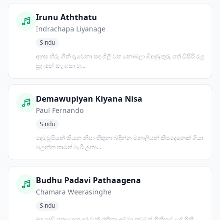
Irunu Aththatu
Indrachapa Liyanage
Sindu
අහස හිරු ගිනි දැවෙනා සඳ ගිලී වත නොබලා බිඳුණු තුරු පත් විසිරී රුදු
සුලඟේ කෑ ගසා හ...
Demawupiyan Kiyana Nisa
Paul Fernando
Sindu
දෙමවුපියන් කියන නිසා හිතුනා බදින්න මනාලියන් කීපදෙනෙක් ගියා
බලන්න තාමත් බැරි උනා...
Budhu Padavi Pathaagena
Chamara Weerasinghe
Sindu
බුදු පදවි පතාගෙන දරුවන් රකිනා අම්මා තවමත් ගිනිහල් ගේ ගිනි