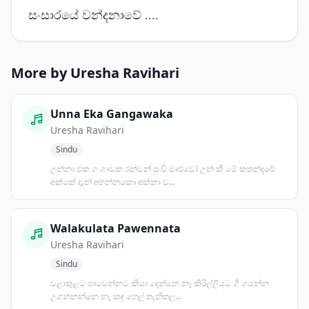
සංසාරයේ වන්දනාවේ ....
More by Uresha Ravihari
Unna Eka Gangawaka
Uresha Ravihari
Sindu
උන්නා එක ගංගාවක රන්වන් පුංචි මාළුවෝ උන් කී මේ කතන්දරේ
අක්කේ දැන් අහන්නකො අක්කා ව...
Walakulata Pawennata
Uresha Ravihari
Sindu
වළාකුළට පාවෙන්නට කියා දෙන්නෙ නෑ කිරිල්ලියට ගී ගයන්න
උගන්නන්නෙ නෑ කඳු හෙල් තැනිතල...