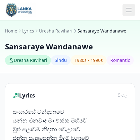
Skip to content
Ope
Home
Lyrics
Uresha Ravihari
Sansaraye Wandanawe
Sansaraye Wandanawe
Uresha Ravihari
Sindu
1980s - 1990s
Romantic
Lyrics
සිංහල
සංසාරයේ වන්දනාවේ
යන්න එනවාද මා එක්ක මිහිරේ
මුළු ලොවම නිදනා වෙලාවේ
එන්න සැතපෙන්න මීදුම් වළාවේ