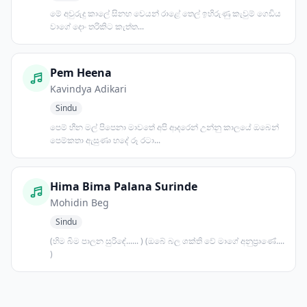
මේ අවුරුදු කාලේ සිනහ වෙයන් රාළේ තෙල් ඉහිරුණු කැවුම් ගෙඩිය
වාගේ දොං තරිකිට කැත්ත...
Pem Heena
Kavindya Adikari
Sindu
පෙම් හීන මල් පිපෙනා මාවතේ අපි ආදරෙන් උන්නු කාලයේ ඔබෙන්
පෙම්කතා ඇසුණා හදේ රූ රටා...
Hima Bima Palana Surinde
Mohidin Beg
Sindu
(හිම බිම පාලන සුරිඳේ...... ) (ඔබේ බල ශක්ති වේ මාගේ අනුප්‍රාණේ....
)