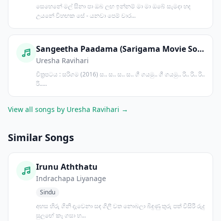
සෙහෙනේ මල් සිනා පා ඔබ ලඟ ඉන්නම් මා මා ඔබේ සැමදා හද
උයනේ විහඟක සේ - යනවා පෙම් චාර...
Sangeetha Paadama (Sarigama Movie Song)
Uresha Ravihari
චිත්‍රපටය : සරිගම (2016) ස.. ස.. ස.. ස.. ගී ගයමු.. ගී ගයමු.. රි.. රි.. රි..
රි.....
View all songs by Uresha Ravihari →
Similar Songs
Irunu Aththatu
Indrachapa Liyanage
Sindu
අහස හිරු ගිනි දැවෙනා සඳ ගිලී වත නොබලා බිඳුණු තුරු පත් විසිරී රුදු
සුලඟේ කෑ ගසා හ...