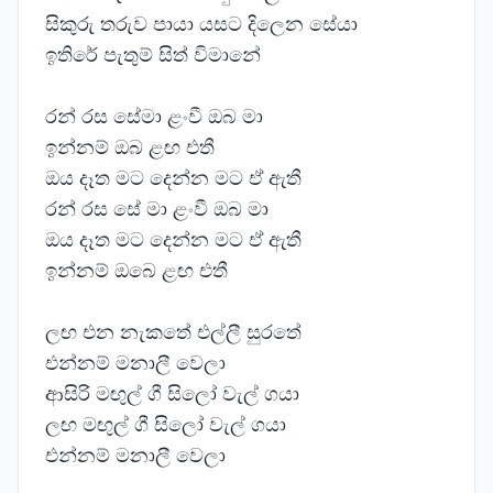
සිකුරු තරුව පායා යසට දිලෙන සේයා
ඉතිරේ පැතුම් සිත් විමානේ
රන් රස සේමා ළංවී ඔබ මා
ඉන්නම් ඔබ ළඟ එතී
ඔය දෑත මට දෙන්න මට ඒ ඇතී
රන් රස සේ මා ළංවී ඔබ මා
ඔය දෑත මට දෙන්න මට ඒ ඇතී
ඉන්නම් ඔබෙ ළඟ එතී
ලඟ එන නැකතේ එල්ලී සුරතේ
එන්නම් මනාලී වෙලා
ආසිරි මඟුල් ගී සිලෝ වැල් ගයා
ලඟ මඟුල් ගී සිලෝ වැල් ගයා
එන්නම් මනාලී වෙලා