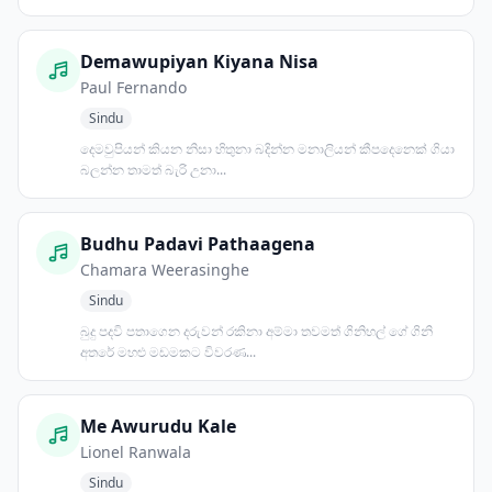
Demawupiyan Kiyana Nisa
Paul Fernando
Sindu
දෙමවුපියන් කියන නිසා හිතුනා බදින්න මනාලියන් කීපදෙනෙක් ගියා
බලන්න තාමත් බැරි උනා...
Budhu Padavi Pathaagena
Chamara Weerasinghe
Sindu
බුදු පදවි පතාගෙන දරුවන් රකිනා අම්මා තවමත් ගිනිහල් ගේ ගිනි
අතරේ මහළු මඩමකට විවරණ...
Me Awurudu Kale
Lionel Ranwala
Sindu