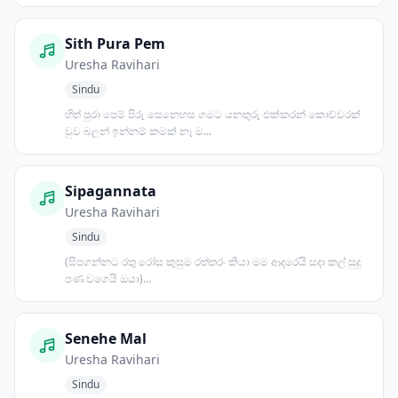
Sith Pura Pem
Uresha Ravihari
Sindu
හිත් පුරා පෙම් පිරු සෙනෙහස ගමට යනතුරු එක්කරන් කොච්චරක්
වුව බලන් ඉන්නම් කමක් නෑ ම...
Sipagannata
Uresha Ravihari
Sindu
(සිපගන්නට රතු රෝස කුසුම රත්තරං කියා මම ආදරෙයි සදා කල් සුදු
පණ වගෙයි ඔයා)...
Senehe Mal
Uresha Ravihari
Sindu