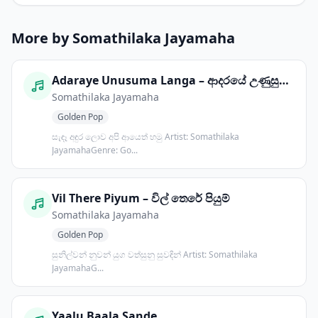
More by Somathilaka Jayamaha
Adaraye Unusuma Langa – ආදරයේ උණුසුම ළඟ
Somathilaka Jayamaha
Golden Pop
සැඳෑ අඳුර ලොව අපි ආයෙත් හමු Artist: Somathilaka
JayamahaGenre: Go...
Vil There Piyum – විල් තෙරේ පියුම්
Somathilaka Jayamaha
Golden Pop
සුනිල්වන් නුවන් යුග වත්සුනු සුවඳින් Artist: Somathilaka
JayamahaG...
Yaalu Baala Sande