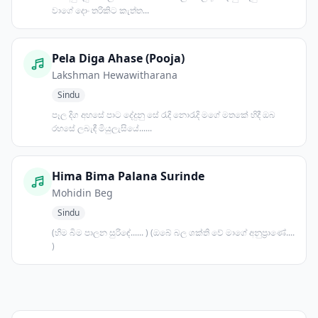
වාගේ දොං තරිකිට කැත්ත...
Pela Diga Ahase (Pooja)
Lakshman Hewawitharana
Sindu
පෑල දිග අහසේ පාට දේදුනු සේ රැදි නොරැදි මගේ මතකේ හිදී ඔබ
රහසේ ලබැඳී මියුලැසියේ......
Hima Bima Palana Surinde
Mohidin Beg
Sindu
(හිම බිම පාලන සුරිඳේ...... ) (ඔබේ බල ශක්ති වේ මාගේ අනුප්‍රාණේ....
)