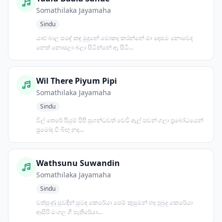
Somathilaka Jayamaha
Sindu
යාළු බාල සඳේ කඳු මුදුනේ මොකද කරන්නේ මා දෙසම නොවෙද
නෙත් නොසලා බලා සිටින්නේ ඈ සිටි...
Wil There Piyum Pipi
Somathilaka Jayamaha
Sindu
විල් තෙරේ පියුම් පිපී සුගන්ධවත් වෙවි ඇල් පවන් ගලා ප්‍රබෝධයෙන්
ප්‍රමෝද වී බිඟු නද...
Wathsunu Suwandin
Somathilaka Jayamaha
Sindu
වත්සුණු සුවඳින් සුවඳ කෙරේයා පෙම් කුසුමන් හද පුබුදු කෙරේයා
ආසිරි මංගල ගී පැතිරේයා...