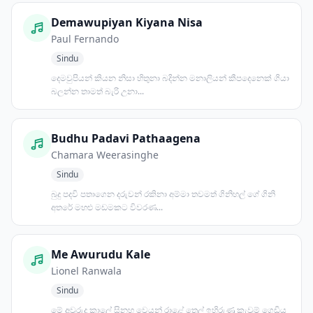
Demawupiyan Kiyana Nisa
Paul Fernando
Sindu
දෙමවුපියන් කියන නිසා හිතුනා බදින්න මනාලියන් කීපදෙනෙක් ගියා
බලන්න තාමත් බැරි උනා...
Budhu Padavi Pathaagena
Chamara Weerasinghe
Sindu
බුදු පදවි පතාගෙන දරුවන් රකිනා අම්මා තවමත් ගිනිහල් ගේ ගිනි
අතරේ මහළු මඩමකට විවරණ...
Me Awurudu Kale
Lionel Ranwala
Sindu
මේ අවුරුදු කාලේ සිනහ වෙයන් රාළේ තෙල් ඉහිරුණු කැවුම් ගෙඩිය