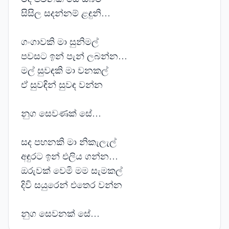
සිසිල සදන්නම් ළඳුනි…
ගංගාවකි මා සුනිමල්
පවසට ඉන් පැන් ලබන්න…
මල් සුවඳකි මා වනකල්
ඒ සුවඳින් සුවඳ වන්න
නුග සෙවණක් සේ…
සද පහනකි මා නිකැලැල්
අඳුරට ඉන් එලිය ගන්න…
ඔරුවක් වෙමි මම සැමකල්
දිවි සයුරෙන් එතෙර වන්න
නුග සෙවනක් සේ…