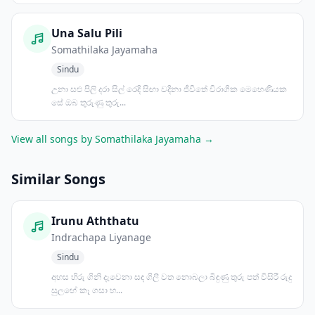
Una Salu Pili
Somathilaka Jayamaha
Sindu
උනා සළු පිලි දරා සිල් රෙදි සිඟා වදිනා ජීවිතේ විරාගික මෙහෙණියක
සේ ඔබ තුරුණු තුරු...
View all songs by Somathilaka Jayamaha →
Similar Songs
Irunu Aththatu
Indrachapa Liyanage
Sindu
අහස හිරු ගිනි දැවෙනා සඳ ගිලී වත නොබලා බිඳුණු තුරු පත් විසිරී රුදු
සුලඟේ කෑ ගසා හ...