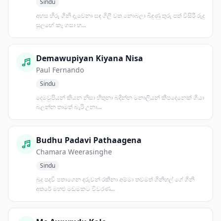
Sindu
අහස හිරු ගිනි දැවෙනා සඳ ගිලී වත නොබලා බිඳුණු තුරු පත් විසිරී රුදු
සුලඟේ කෑ ගසා හ...
Demawupiyan Kiyana Nisa
Paul Fernando
Sindu
දෙමවුපියන් කියන නිසා හිතුනා බදින්න මනාලියන් කීපදෙනෙක් ගියා
බලන්න තාමත් බැරි උනා...
Budhu Padavi Pathaagena
Chamara Weerasinghe
Sindu
බුදු පදවි පතාගෙන දරුවන් රකිනා අම්මා තවමත් ගිනිහල් ගේ ගිනි
අතරේ මහළු මඩමකට විවරණ...