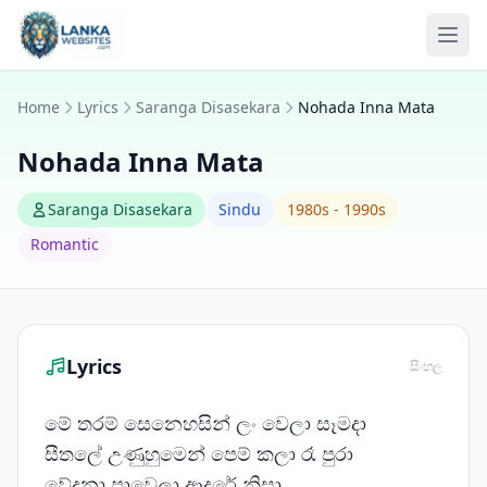
Skip to content
Ope
Home
Lyrics
Saranga Disasekara
Nohada Inna Mata
Nohada Inna Mata
Saranga Disasekara
Sindu
1980s - 1990s
Romantic
Lyrics
සිංහල
මේ තරම් සෙනෙහසින් ලං වෙලා සෑමදා
සීතලේ උණුහුමෙන් පෙම් කලා රෑ පුරා
වේදනා පාවෙලා ආදරේ නිසා