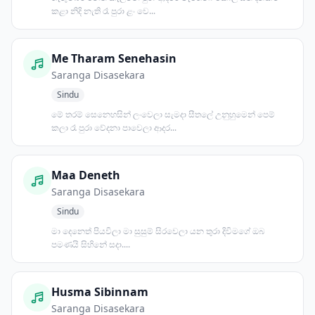
කළා නිදි නැති රෑ පුරා ළං වෙ...
Me Tharam Senehasin
Saranga Disasekara
Sindu
මේ තරම් සෙනෙහසින් ලංවෙලා සැමදා සීතලේ උනුහුමෙන් පෙම්
කලා රෑ පුරා වේදනා පාවෙලා ආදර...
Maa Deneth
Saranga Disasekara
Sindu
මා දෙනෙත් පියවිලා මා සුසුම් සිරවෙලා යන තුරා දිවිමගේ ඔබ
පමණයි සිහිනේ සදා....
Husma Sibinnam
Saranga Disasekara