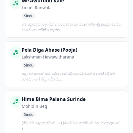
Me Awurudu Kale
Lionel Ranwala
Sindu
මේ අවුරුදු කාලේ සිනහ වෙයන් රාළේ තෙල් ඉහිරුණු කැවුම් ගෙඩිය
වාගේ දොං තරිකිට කැත්ත...
Pela Diga Ahase (Pooja)
Lakshman Hewawitharana
Sindu
පෑල දිග අහසේ පාට දේදුනු සේ රැදි නොරැදි මගේ මතකේ හිදී ඔබ
රහසේ ලබැඳී මියුලැසියේ......
Hima Bima Palana Surinde
Mohidin Beg
Sindu
(හිම බිම පාලන සුරිඳේ...... ) (ඔබේ බල ශක්ති වේ මාගේ අනුප්‍රාණේ....
)