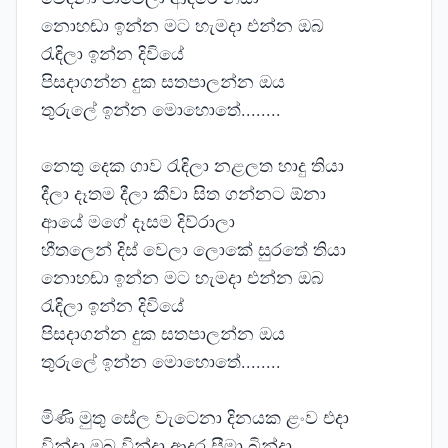
නොහඬා ඉන්න මට හැමදා එන්න ඔබ
රැඳිලා ඉන්න දිවියේ
පිසදාගන්න දුක සතපාලන්න ඔය
තුරුලේ ඉන්න මොහොතේ........
නෙතු දෙක ගාව රැඳිලා නළලත හාදු තියා
දීලා දෑතම දීලා කීවා සිත ගන්නට ඕනා
ආයේ මගේ දෑසම දිව්රාලා
හීතලෙන් දිස් වෙලා ලොකේ සුරතේ තියා
නොහඬා ඉන්න මට හැමදා එන්න ඔබ
රැඳිලා ඉන්න දිවියේ
පිසදාගන්න දුක සතපාලන්න ඔය
තුරුලේ ඉන්න මොහොතේ........
මිණි මුතු සේල වැටෙනා දිනයක ළංව එදා
වින්දා ඔබ වින්දා ආදර සීමා බින්දා