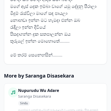
මගේ ඇස් දෙක ඉම්බා වාගේ යමු දේදුනු පීරාලා
මීදුම් රැස්විලා මාගේ සඳ පායලා
නොහඬා ඉන්න මට හැමදා එන්න ඔබ
රැඳිලා ඉන්න දිවියේ
පිසදාගන්න දුක සතපාලන්න ඔය
තුරුලේ ඉන්න මොහොතේ........
මේ තරම් සෙනෙහසින්........
More by Saranga Disasekara
Nupurudu Wu Adare
Saranga Disasekara
Sindu
හැඟුම්බර නෙත් කැල්මන් පුරා ආදරේ වෑහෙනා කෝල සිත දඟකම්