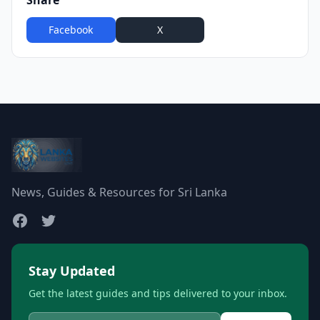
Share
Facebook
X
WhatsApp
News, Guides & Resources for Sri Lanka
Stay Updated
Get the latest guides and tips delivered to your inbox.