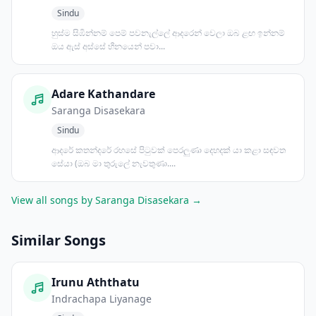
Sindu
හුස්ම සිඹින්නම් පෙම් පවනැල්ලේ ආදරෙන් වෙලා ඔබ ළඟ ඉන්නම්
ඔය ඇස් අස්සේ හීනයෙන් පවා...
Adare Kathandare
Saranga Disasekara
Sindu
ආදරේ කතන්දරේ රහසේ පිටුවක් පෙරලුණා දෙහදක් යා කළා සඳවත
සේයා (ඔබ මා තුරුලේ නැවතුණා....
View all songs by Saranga Disasekara →
Similar Songs
Irunu Aththatu
Indrachapa Liyanage