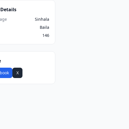
Details
age
Sinhala
Baila
146
e
book
X
WhatsApp