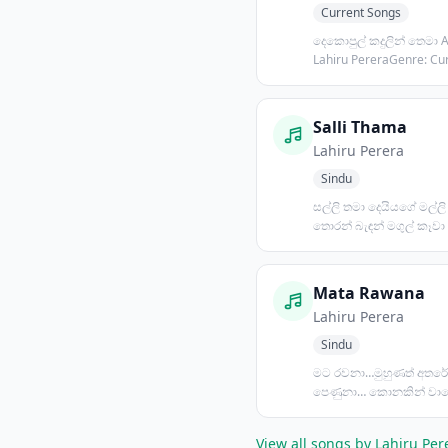
Current Songs
දෙකොපුල් කදුලින් තෙමා Artist:
Lahiru PereraGenre: Cu
Songs,...
Salli Thama
Lahiru Perera
Sindu
සල්ලි තමා දෙයියගේ මල්ලි
තොරන් බැඳන් මගුල් කෑවා
කොක්ක දමා තංගුස් ගැටේ 
Mata Rawana
Lahiru Perera
Sindu
මට රවනා…මුහුණත් අතරේ
පෙණුනා… කොනකින් වාගේ
මාගේ…තොල්පෙති තෙමුවේ 
View all songs by Lahiru Pe