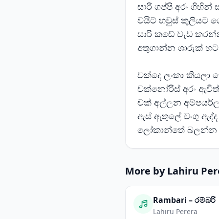
සාරි ගප්පි අරං ගිහින
වයිට් හවුස් කුලියට
සාරි කඬේ වැඩ කරන්
අතුගාන්න ශාරුක් හ
චක්දෙ ලංකා කියලා
චක්නෝරිස් අරං ඇවිත
චක් අල්ලන අම්පයර
ඇස් ඇතුලේ වංගු ඇද
ලෝකාන්තේ බලන්න 
More by Lahiru Per
Rambari – රම්බරි
Lahiru Perera