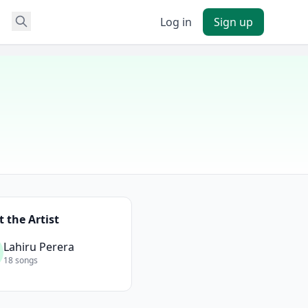
Log in
Sign up
 the Artist
Lahiru Perera
18 songs