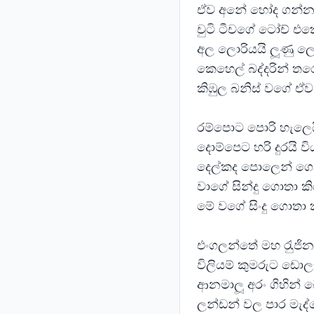
ඒව අනේ හෝද ගන්න 
චුටි ටීචගේ ටෝච් එක
අල ලොරියයි ලූණු ල
කෙහෙල් බද්දරින් 
කිඹුල බනිස් වගේ ඒ
රම්පොට පොරි හැලෙය
දොම්පෙට හරි දුරයි ව
දෙල්කද පොලෙන් ගෙන
වාගේ සින්දු ගොතා ක
මේ වගේ සිංදු ගොතා 
එංගලන්තේ මහ රැුජි
විලියම් කුමරුට ඩො
ආනමාලූ අරං ගිහින්
ලන්ඩන් වල පාර මැද්