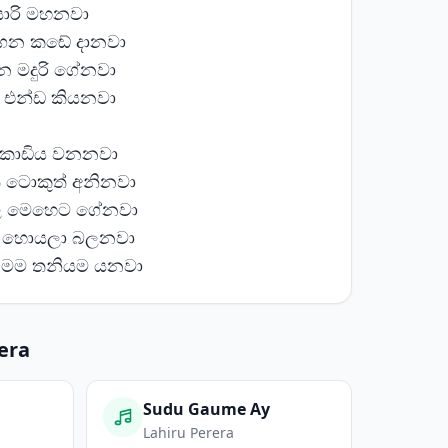
් සාරි මහනවා
 ගෙන කඬේ දානවා
න මදුරි ගේනවා
ට එන්ඩ කියනවා
 කොඩිය වනනවා
් ටොකුත් අනිනවා
්ල මෙහෙට ගේනවා
්ද හොයලා බලනවා
මම තනියම යනවා
era
Sudu Gaume Ay
Lahiru Perera