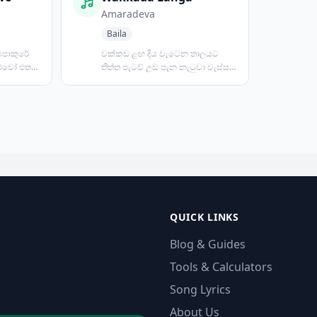
Amaradeva
Baila
 පොකුරේ
වක්කඩ ළඟ දිය වැටෙන තාලයට
ාළුවෝ එත
තිත්ත පැටව් උඩ පැන නැටුවා වැස්ස
...
වහින්නට ඉස්සර අහසේ වළාක...
QUICK LINKS
Blog & Guides
Tools & Calculators
Song Lyrics
About Us