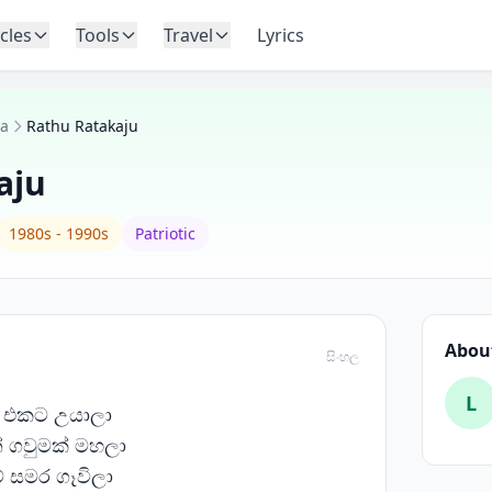
icles
Tools
Travel
Lyrics
ra
Rathu Ratakaju
aju
1980s - 1990s
Patriotic
About
සිංහල
L
ජු එකට උයාලා
න් ගවුමක් මහලා
 සමර ගෑවිලා