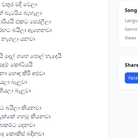
වතුර මදි වෙලා
Song 
ේ බැටරිය බැහැලා
ොරියයි එකට පෙරලිලා
Langu
තරෙඟට බයිලා ඇහෙනවා
Genre
ව නැගලා යනවා
Views
ි දෙල් ගහෙ පොල් හැදෙයි
ියදම් කෝටියයි
Shar
ා හොඳ කිරි අළුවා
Face
ියලා බැලූවා
කියලා බැලූවා
නට බයිලා කියනවා
ලැක්කේ ගහමු කියනවා
 බෙකම්ට දෙනවා
දෙ කොකිස් බදිනවා