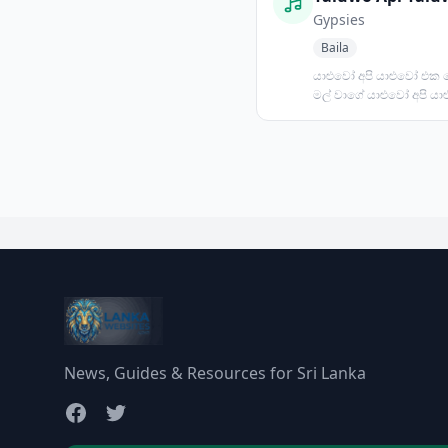
Gypsies
Baila
යාළුවෝ අපි යාළුවෝ එක
මල් වාගේ යාළුවෝ අපි ය
රෑනේ තරු වාගේ යාළුවෝ අ
News, Guides & Resources for Sri Lanka