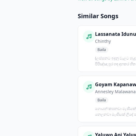
Similar Songs
Lassanata Idun
Chinthy
Baila
(ලස්සනට ඉදුනු වැලට හැද
පිපිඤ්ඤා පුර හඳ දඟකර හි
පස්ස රතිඤ්ඤා පණ හ...
Annesley Malawana
Baila
ගොයන් කපනවා මැණිකේ
නෙලනවා මැණිකේ ලිඳේ 
පොඩි මැණිකේ.... ඇගේ ව
මහිමය
Yaluwo Api Yalu