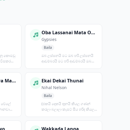
u
Oba Lassanai Mata Oba Hari Lassanai
Gypsies
Baila
ුනු කොමඩු
ඔබ ලස්සනයි මට ඔබ හරි ලස්සනයි
ත විසකර
ආඩම්බරයි මට හරි ආඩම්බරයි ඔබ
ලස්සනයි කවුරුත් ඔබ දෙස...
Goyam Kapanawa Manike
Ekai Dekai Thunai
Nihal Nelson
Baila
 වේලේ
(එකයි දෙකයි තුනයි කියල ගණන්
නානවා
කරලා බලාලා කැසට් සීය හරිද කියල
ාසනා
කියන්න ඔහෙලා ඇද්දෙ ලණ...
wo
Wakkada Langa