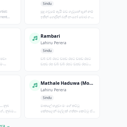
Sindu
සුදු ගවුමේ ඇයි මඩ ගෑවුනේ දැන් නම්
rrent
ඉතින් ගෙදරින් බනී නංගෝ බොර ගං
දියේ මල් යැයි ඈද...
Rambari
Lahiru Perera
Sindu
 පවා
ඩබ් ඩබ් රපට ඩපඩ රපට ඩපඩ රපට
 මං
ඩපඩ රප ඩබ් ඩබ් රපට ඩපඩ රපට
ගසා...
ඩපඩ රපට ඩපඩ රප ඩබ් ඩබ් රප...
Mathale Haduwa (Mottu)
Lahiru Perera
Sindu
… නුබ
මාතලේ හැදුවා මං ගේ තට්ටු
.. නුබම ද
කේතලෙන් මල්ලක් ගත්තා කෙට්ටු ඒ
ඒ හ...
කෙල්ල දැම්මානේ මට වෙට්ටු...
rera →