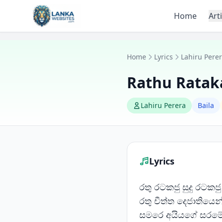
Skip to content
Home
Art
Home
Lyrics
Lahiru Pere
Rathu Ratak
Lahiru Perera
Baila
Lyrics
රතු රටකජු සුදු රටක
රතු චීත්ත දෙජාතියෙ
සමරෙ අයියගේ සරමේ