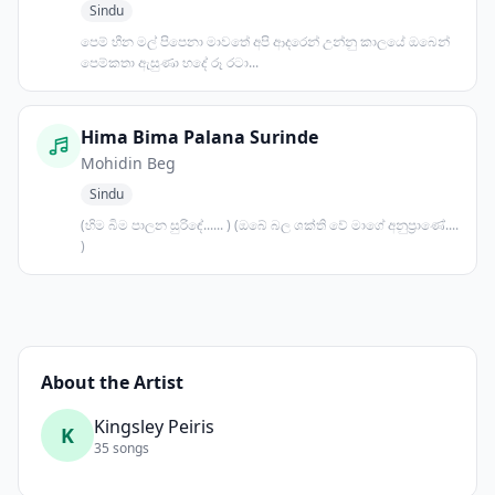
Sindu
පෙම් හීන මල් පිපෙනා මාවතේ අපි ආදරෙන් උන්නු කාලයේ ඔබෙන්
පෙම්කතා ඇසුණා හදේ රූ රටා...
Hima Bima Palana Surinde
Mohidin Beg
Sindu
(හිම බිම පාලන සුරිඳේ...... ) (ඔබේ බල ශක්ති වේ මාගේ අනුප්‍රාණේ....
)
About the Artist
Kingsley Peiris
K
35 songs