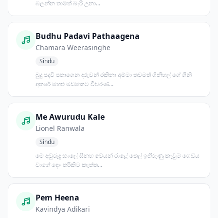
බලන්න තාමත් බැරි උනා...
Budhu Padavi Pathaagena
Chamara Weerasinghe
Sindu
බුදු පදවි පතාගෙන දරුවන් රකිනා අම්මා තවමත් ගිනිහල් ගේ ගිනි
අතරේ මහළු මඩමකට විවරණ...
Me Awurudu Kale
Lionel Ranwala
Sindu
මේ අවුරුදු කාලේ සිනහ වෙයන් රාළේ තෙල් ඉහිරුණු කැවුම් ගෙඩිය
වාගේ දොං තරිකිට කැත්ත...
Pem Heena
Kavindya Adikari