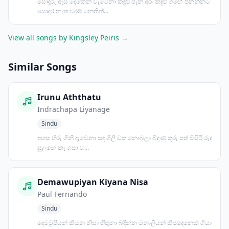
සොඳුරු ඇස් දෙකෙන් වැටෙනා කඳුළු පැන් අරං කඳුළු ගඟේ පීනන්නට
සොඳුර නැත වරම් නෙතින්...
View all songs by Kingsley Peiris →
Similar Songs
Irunu Aththatu
Indrachapa Liyanage
Sindu
අහස හිරු ගිනි දැවෙනා සඳ ගිලී වත නොබලා බිඳුණු තුරු පත් විසිරී රුදු
සුලඟේ කෑ ගසා හ...
Demawupiyan Kiyana Nisa
Paul Fernando
Sindu
දෙමවුපියන් කියන නිසා හිතුනා බදින්න මනාලියන් කීපදෙනෙක් ගියා