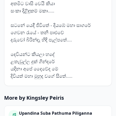
අතමිට වාසි වෙයි කියා
සංකා දිළිඳුකම් මකා.....
සටනේ යෙදී ජීවිතේ - දියඹේ මහා සාගරේ
ගෙවන රැයේ - තනි පාළුවේ
දරුවෝ බිරින්දෑ හිඳි පැල්පතේ....
දෙවියන්ට කියලා හදේ
ළතැවුල්ල දුක් ගින්දරේ
යදිනා අපේ දෛවේද මේ
දිවියත් මහා මුහුද වගේ සිතේ.....
More by Kingsley Peiris
Upandina Suba Pathuma Piliganna