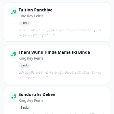
Tuition Panthiye
Kingsley Peiris
Sindu
ටියුෂන් පන්තියේ.. කෙළවර බංකුවේ.. ටියුෂන් පන්තියේ කෙළවර
බංකුවේ ජවුසන් ගැන්සියේ සි...
Thani Wunu Hinda Mama Iki Binda
Kingsley Peiris
Sindu
තනි වුනු හින්දා මම ඉකි බින්දා සමුගත්දා මේ තරම් වේදනා දීලා අද
සුබ පතලා හැර යන්නම්...
Sonduru Es Deken
Kingsley Peiris
Sindu