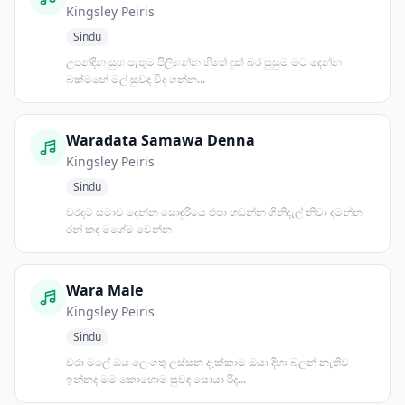
Kingsley Peiris
Sindu
උපන්දින සුභ පැතුම පිලිගන්න හිතේ දුක් බර සුසුම මට දෙන්න
බක්මහේ මල් සුවඳ විද ගන්න...
Waradata Samawa Denna
Kingsley Peiris
Sindu
වරදට සමාව දෙන්න සොඳුරියෙ එපා හඞන්න ගිනිදැල් නිවා දමන්න
රන් කඳ මගේම වෙන්න
Wara Male
Kingsley Peiris
Sindu
වරා මලේ ඔය ලෙංගතු ලස්සන දැක්කාම ඔයා දිහා බලන් නැතිව
ඉන්නද මම කොහොම සුවඳ සොයා රිද...