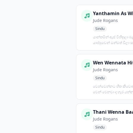
Yanthamin As Wi
Jude Rogans
Sindu
යාන්තමින් ඇස් විහිදාලා බ
යාප්පුවෙන් මන්මත් වීලා 
යහන් තලාවේ හී...
Jude Rogans
Sindu
වෙන්වෙන්නට හිත කීවොත
වෙන් වෙනවා ද හැර යන්න
කීවොත් මා හැර යනවා ද ත
Thani Wenna Ba
Jude Rogans
Sindu