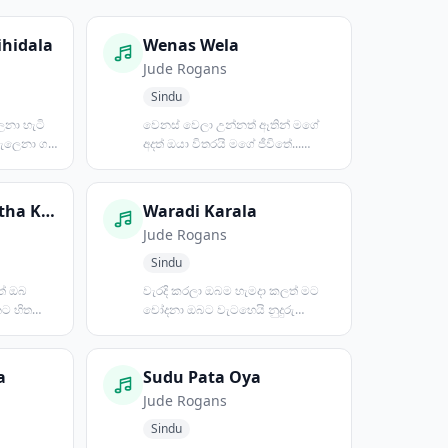
hidala
Wenas Wela
Jude Rogans
Sindu
ලනා හැටි
වෙනස් වෙලා උන්නත් ඈතින් මගේ
සැලෙනා ගති
අදත් ඔයා විතරයි මගේ ජීවිතේ...
නැවත කිසිදා ඔයා දිවිය...
Wen Wennata Hitha Keewoth
Waradi Karala
Jude Rogans
Sindu
් ඔබ
වැරදි කරලා ඔබම හැමදා කලත් මට
ට හිත
චෝදනා ඔබට වැටහෙයි නුදුරු
නි වෙන...
දිනකින් මමයි නිවැරදි කියා...
a
Sudu Pata Oya
Jude Rogans
Sindu