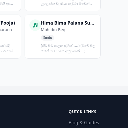
ගිනි අතරේ
උහුලන්න බෑ කියා හැඬුවා ඔබෙන්
තොර ලෝකයක් තිබුණේම න...
(Pooja)
Hima Bima Palana Surinde
harana
Mohidin Beg
Sindu
සේ රැදි
(හිම බිම පාලන සුරිඳේ...... ) (ඔබේ බල
ඔබ රහසේ
ශක්ති වේ මාගේ අනුප්‍රාණේ.... )
QUICK LINKS
Blog & Guides