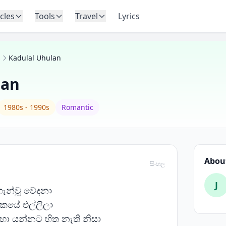
icles
Tools
Travel
Lyrics
s
Kadulal Uhulan
lan
1980s - 1990s
Romantic
About
සිංහල
J
ගැන්වූ වේදනා
තකයේ එල්ලිලා
ා යන්නට හිත නැති නිසා