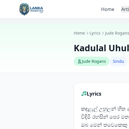
Skip to content
Home
Art
Home
Lyrics
Jude Rogan
Kadulal Uhu
Jude Rogans
Sindu
Lyrics
කඳුළැල් උහුලන් හිත 
විදිමී රහසින් පෙර ම
ඔබ මෙන් තවෙකෙකු හ