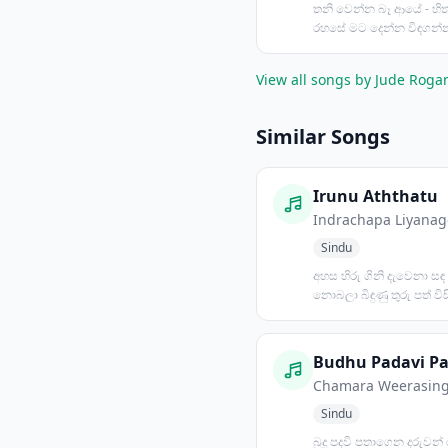
තනි වෙන්න බෑ ආයේ - හ
රහසේ මට දෙන්න විඳගන්න - 
සොඳුරු ආදරේ රිදවන්නේ න
View all songs by Jude Rog
Similar Songs
Irunu Aththatu
Indrachapa Liyanag
Sindu
අහස හිරු ගිනි දැවෙනා සඳ 
නොබලා බිඳුණු තුරු පත් විසිර
සුලඟේ කෑ ගසා හ...
Chamara Weerasin
Sindu
බුදු පදවි පතාගෙන දරුවන්