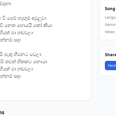
වේදනා
Song 
ී පෙම් හැඟුම් අවුලුවා
Langu
වී නෙත හොයයි කෝ කියා
Genre
ියත් මා හඬවලා
Views
න්නම් සදා
මී පැතු හීනෙට වෙලා
Shar
ිඳිමි තවත් හිතකට නොයා
Face
ියත් මා හඬවලා
න්නම් සදා
ns