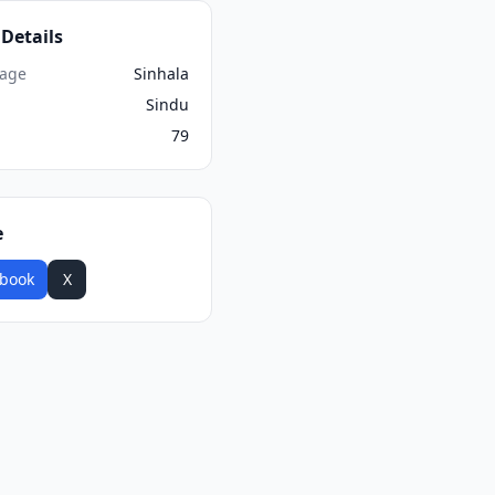
Details
age
Sinhala
Sindu
79
e
book
X
WhatsApp