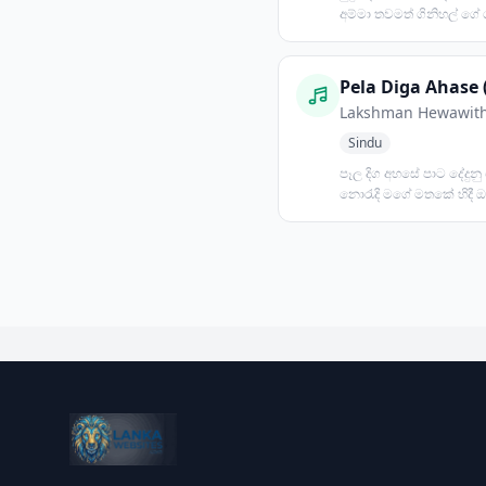
අම්මා තවමත් ගිනිහල් ගේ 
මහළු මඩමකට විවරණ...
Pela Diga Ahase 
Lakshman Hewawit
Sindu
පෑල දිග අහසේ පාට දේදුනු 
නොරැදි මගේ මතකේ හිදී 
ලබැඳී මියුලැසියේ......