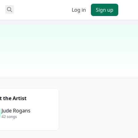
Log in
Sign up
 the Artist
Jude Rogans
42 songs