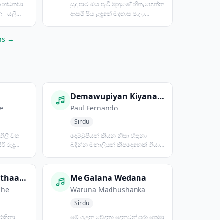
ිත හඬනවා
සුදු පාට ඔය පුංචි මුහුණේ හිනැහෙන්න
යලි
ආසයි පිය ළඳුනේ මදහාස පාලා
...
හිනැහෙන්න ඕනේ දැකගන...
ans →
Demawupiyan Kiyana Nisa
e
Paul Fernando
Sindu
ගිලී වත
දෙමවුපියන් කියන නිසා හිතුනා
ී රුදු
බදින්න මනාලියන් කීපදෙනෙක් ගියා
බලන්න තාමත් බැරි උනා...
Budhu Padavi Pathaagena
Me Galana Wedana
ghe
Waruna Madhushanka
Sindu
 රකිනා
මේ ගලන වේදනා දෙනුවන් පුරා තෙමා