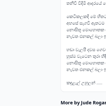
තනිවී විදිමි ආදරයේ 
කෙටිකලකදි මේ හිතට ව
අහසේ සැගවී ඈතටම 
නොසිතූ මොහොතක ග
නැවත එනකල් බලා ඉ
හඩා වැලපී දවස ගෙව
හුස්ම වැටෙන තුරා හ
නොසිතූ මොහොතක ග
නැවත එනකල් බලා ඉ
කඳුළැල් උහුලන් .....
More by Jude Roga