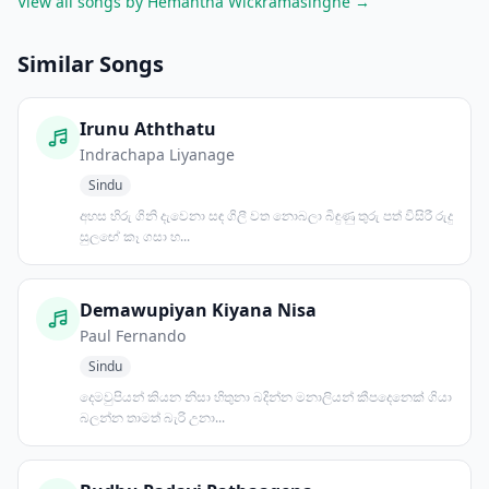
View all songs by Hemantha Wickramasinghe →
Similar Songs
Irunu Aththatu
Indrachapa Liyanage
Sindu
අහස හිරු ගිනි දැවෙනා සඳ ගිලී වත නොබලා බිඳුණු තුරු පත් විසිරී රුදු
සුලඟේ කෑ ගසා හ...
Demawupiyan Kiyana Nisa
Paul Fernando
Sindu
දෙමවුපියන් කියන නිසා හිතුනා බදින්න මනාලියන් කීපදෙනෙක් ගියා
බලන්න තාමත් බැරි උනා...