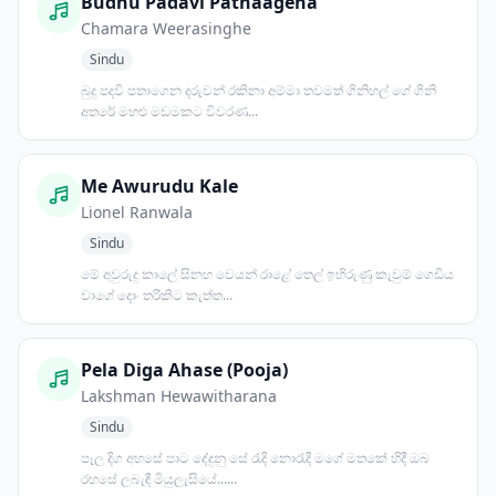
Budhu Padavi Pathaagena
Chamara Weerasinghe
Sindu
බුදු පදවි පතාගෙන දරුවන් රකිනා අම්මා තවමත් ගිනිහල් ගේ ගිනි
අතරේ මහළු මඩමකට විවරණ...
Me Awurudu Kale
Lionel Ranwala
Sindu
මේ අවුරුදු කාලේ සිනහ වෙයන් රාළේ තෙල් ඉහිරුණු කැවුම් ගෙඩිය
වාගේ දොං තරිකිට කැත්ත...
Pela Diga Ahase (Pooja)
Lakshman Hewawitharana
Sindu
පෑල දිග අහසේ පාට දේදුනු සේ රැදි නොරැදි මගේ මතකේ හිදී ඔබ
රහසේ ලබැඳී මියුලැසියේ......