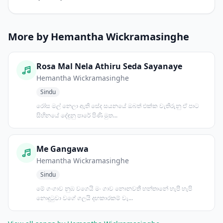
More by Hemantha Wickramasinghe
Rosa Mal Nela Athiru Seda Sayanaye
Hemantha Wickramasinghe
Sindu
රෝස මල් නෙලා ඇති සේද සයනයේ ඔබත් එක්ක වැතිරුනු ඒ පාට
සිහිනයේ දේඳුනු පාරේ පිණි මුත...
Me Gangawa
Hemantha Wickramasinghe
Sindu
මේ ගංගාව නුඹ වගෙයි මං ගාව නොනවතී හන්තානේ හැපී හැපි
නොදුටුවා වගේ ගලයි දඟකාරකම් වැ...