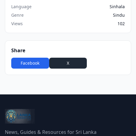
Language
Sinhala
Genre
Sindu
Views
102
Share
Facebook
X
WhatsApp
News, Guides & Resources for Sri Lanka