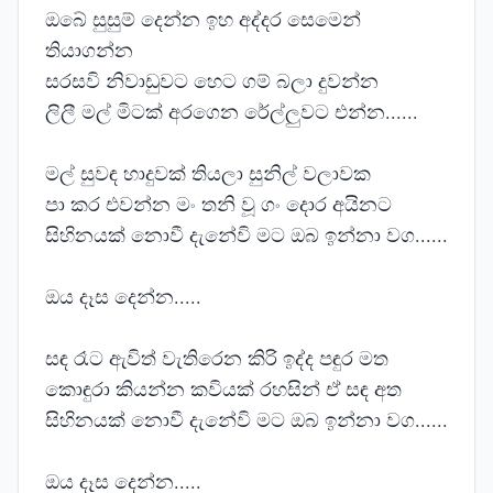
ඔබේ සුසුම් දෙන්න ඉහ අද්දර සෙමෙන්
තියාගන්න
සරසවි නිවාඩුවට හෙට ගම් බලා දුවන්න
ලිලී මල් මිටක් අරගෙන රේල්ලුවට එන්න......
මල් සුවඳ හාදුවක් තියලා සුනිල් වලාවක
පා කර එවන්න මං තනි වූ ගං දොර අයිනට
සිහිනයක් නොවී දැනේවි මට ඔබ ඉන්නා වග......
ඔය දෑස දෙන්න.....
සඳ රෑට ඇවිත් වැතිරෙන කිරි ඉද්ද පඳුර මත
කොඳුරා කියන්න කවියක් රහසින් ඒ සඳ අත
සිහිනයක් නොවී දැනේවි මට ඔබ ඉන්නා වග......
ඔය දෑස දෙන්න.....