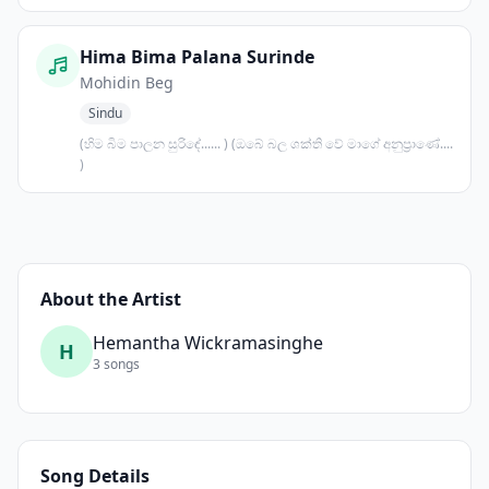
Hima Bima Palana Surinde
Mohidin Beg
Sindu
(හිම බිම පාලන සුරිඳේ...... ) (ඔබේ බල ශක්ති වේ මාගේ අනුප්‍රාණේ....
)
About the Artist
Hemantha Wickramasinghe
H
3 songs
Song Details