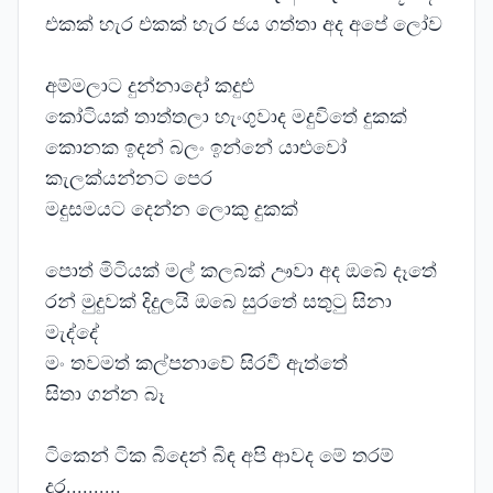
එකක් හැර එකක් හැර ජය ගත්තා අද අපේ ලෝව
අම්මලාට දුන්නාදෝ කදුළු
කෝටියක් තාත්තලා හැංගුවාද මදුවිතේ දුකක්
කොනක ඉදන් බලං ඉන්නේ යාළුවෝ
කැලක්යන්නට පෙර
මදුසමයට දෙන්න ලොකු දුකක්
පොත් මිටියක් මල් කලබක් ඌවා අද ඔබේ දෑතේ
රන් මුදුවක් දිදුලයි ඔබෙ සුරතේ සතුටු සිනා
මැද්දේ
මං තවමත් කල්පනාවේ සිරවී ඇත්තේ
සිතා ගන්න බෑ
ටිකෙන් ටික බිදෙන් බිඳ අපි ආවද මේ තරම්
දුර..........