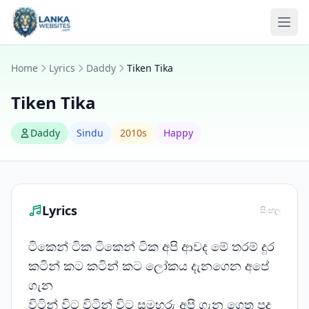
Skip to content
Ope
Home
Lyrics
Daddy
Tiken Tika
Tiken Tika
Daddy
Sindu
2010s
Happy
Lyrics
සිංහල
ටිකෙන් ටික ටිකෙන් ටික අපි ආවද මේ තරම් දුර
කටින් කට කටින් කට ලෝකය දැනගෙන අපේ
ගැන
විටින් විට විටින් විට සමහරු අපි ගැන ගෙතූ පද