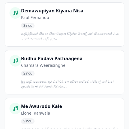
Demawupiyan Kiyana Nisa
Paul Fernando
Sindu
දෙමවුපියන් කියන නිසා හිතුනා බදින්න මනාලියන් කීපදෙනෙක් ගියා
බලන්න තාමත් බැරි උනා...
Budhu Padavi Pathaagena
Chamara Weerasinghe
Sindu
බුදු පදවි පතාගෙන දරුවන් රකිනා අම්මා තවමත් ගිනිහල් ගේ ගිනි
අතරේ මහළු මඩමකට විවරණ...
Me Awurudu Kale
Lionel Ranwala
Sindu