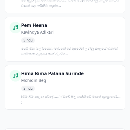
මේ අවුරුදු කාලේ සිනහ වෙයන් රාළේ තෙල් ඉහිරුණු කැවුම් ගෙඩිය
වාගේ දොං තරිකිට කැත්ත...
Pem Heena
Kavindya Adikari
Sindu
පෙම් හීන මල් පිපෙනා මාවතේ අපි ආදරෙන් උන්නු කාලයේ ඔබෙන්
පෙම්කතා ඇසුණා හදේ රූ රටා...
Hima Bima Palana Surinde
Mohidin Beg
Sindu
(හිම බිම පාලන සුරිඳේ...... ) (ඔබේ බල ශක්ති වේ මාගේ අනුප්‍රාණේ....
)