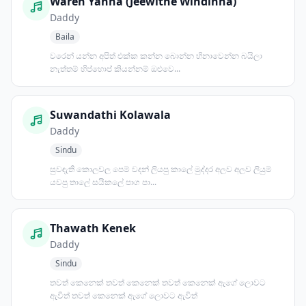
Waren Yanna (Jeewithe Windinna)
Daddy
Baila
වරෙන් යන්න අපිත් එක්ක කන්න බොන්න හිනාවෙන්න බයිලා
නැත්තම් හිප්හොප් කියන්නම් ඔළුවෙ...
Suwandathi Kolawala
Daddy
Sindu
සුවඳැති කොලවල පෙම් වදන් ලියපු කාලේ මුද්දර අලව අලව ලියුම්
යවපු තාලේ සයිකලේ පාග පා...
Thawath Kenek
Daddy
Sindu
තවත් කෙනෙක් තවත් කෙනෙක් තවත් කෙනෙක් ඇගේ ලොවට
ඇවිත් තවත් කෙනෙක් ඇගේ ලොවට ඇවිත්