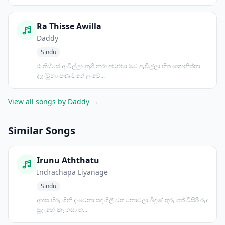
Ra Thisse Awilla
Daddy
Sindu
රෑ තිස්සේ ඇවිල්ලා නුගී නුරා අවුළුවා ඔබ ඇවිල්ලා හිත කොනිත්තා
දැල්වුනා පණ වගේ ලංවෙ...
View all songs by Daddy →
Similar Songs
Irunu Aththatu
Indrachapa Liyanage
Sindu
අහස හිරු ගිනි දැවෙනා සඳ ගිලී වත නොබලා බිඳුණු තුරු පත් විසිරී රුදු
සුලඟේ කෑ ගසා හ...