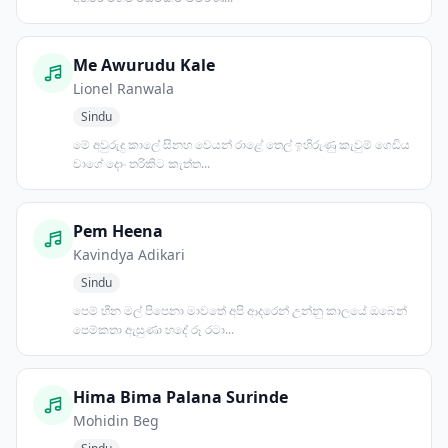
Me Awurudu Kale
Lionel Ranwala
Sindu
මේ අවුරුදු කාලේ සිනහ වෙයන් රාළේ තෙල් ඉහිරුණු කැවුම් ගෙඩිය
වාගේ දොං තරිකිට කැත්ත...
Pem Heena
Kavindya Adikari
Sindu
පෙම් හීන මල් පිපෙනා මාවතේ අපි ආදරෙන් උන්නු කාලයේ ඔබෙන්
පෙම්කතා ඇසුණා හදේ රූ රටා...
Hima Bima Palana Surinde
Mohidin Beg