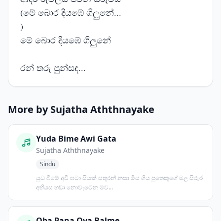
(මේ බොර දියඹේ ගිලුනේ...
)
මේ බොර දියඹේ ගිලුනේ
රන් තරු පුන්සඳ...
More by Sujatha Aththnayake
Yuda Bime Awi Gata
Sujatha Aththnayake
Sindu
යුධ බිමේ අවි ඝටා සියක් සතුරන් නසා මිය ගිය පුතෙකුගේ මල සිරුර
අභියස හඬා නොවැටෙන මව...
Oba Pana Oya Balme