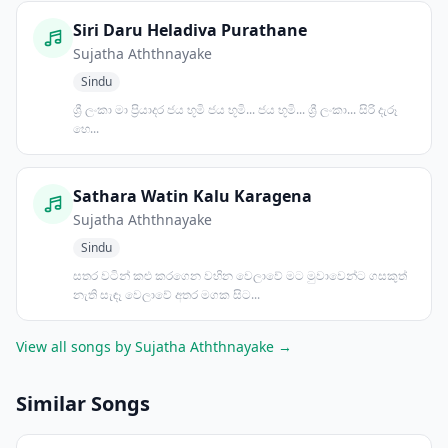
Siri Daru Heladiva Purathane
Sujatha Aththnayake
Sindu
ශ්‍රී ලංකා මා ප්‍රියාදර ජය භූමි ජය භූමි... ජය භූමි... ශ්‍රී ලංකා... සිරි දැරූ
හෙ...
Sathara Watin Kalu Karagena
Sujatha Aththnayake
Sindu
සතර වටින් කළු කරගෙන වහින වෙලාවේ මට මුවාවෙන්ට ගසකුත්
නැති සැඳෑ වෙලාවේ අතර මගක සිට...
View all songs by Sujatha Aththnayake →
Similar Songs