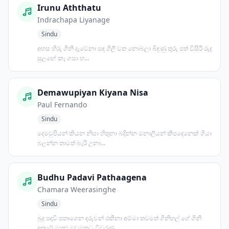
Irunu Aththatu
Indrachapa Liyanage
Sindu
අහස හිරු ගිනි දැවෙනා සඳ ගිලී වත නොබලා බිඳුණු තුරු පත් විසිරී රුදු
සුලඟේ කෑ ගසා හ...
Demawupiyan Kiyana Nisa
Paul Fernando
Sindu
දෙමවුපියන් කියන නිසා හිතුනා බදින්න මනාලියන් කීපදෙනෙක් ගියා
බලන්න තාමත් බැරි උනා...
Budhu Padavi Pathaagena
Chamara Weerasinghe
Sindu
බුදු පදවි පතාගෙන දරුවන් රකිනා අම්මා තවමත් ගිනිහල් ගේ ගිනි
අතරේ මහළු මඩමකට විවරණ...