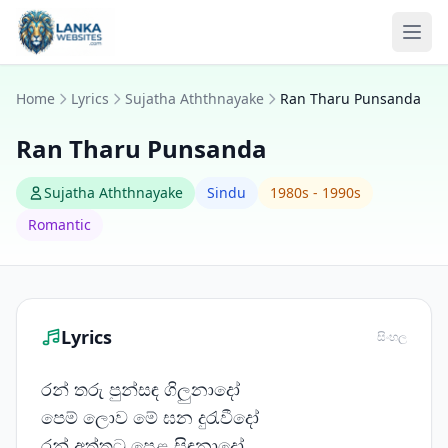
Skip to content
Ope
Home
Lyrics
Sujatha Aththnayake
Ran Tharu Punsanda
Ran Tharu Punsanda
Sujatha Aththnayake
Sindu
1980s - 1990s
Romantic
Lyrics
සිංහල
රන් තරු පුන්සඳ ගිලුනාදෝ
පෙම් ලොව මේ ඝන දුරැවීදෝ
රන් අත්තටු පෙළ සිඳුනාදෝ