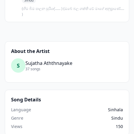
Sindu
(හිම බිම පාලන සුරිඳේ...... ) (ඔබේ බල ශක්ති වේ මාගේ අනුප්‍රාණේ....
)
About the Artist
Sujatha Aththnayake
S
37 songs
Song Details
Language
Sinhala
Genre
Sindu
Views
150