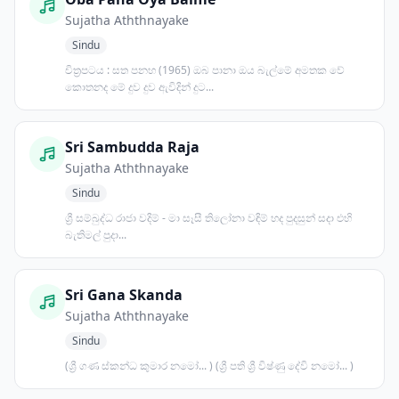
Sujatha Aththnayake
Sindu
චිත්‍රපටය : සත පනහ (1965) ඔබ පානා ඔය බැල්මේ අමතක වේ
කොතනද මේ දුව දුව ඇවිදින් දුට...
Sri Sambudda Raja
Sujatha Aththnayake
Sindu
ශ්‍රී සම්බුද්ධ රාජා වදිම් - මා සෑසී තිලෝනා වඳිම් හද පුදසුන් සදා එහි
බැතිමල් පුදා...
Sri Gana Skanda
Sujatha Aththnayake
Sindu
(ශ්‍රී ගණ ස්කන්ධ කුමාර නමෝ... ) (ශ්‍රී පති ශ්‍රී විෂ්ණු දේවි නමෝ... )