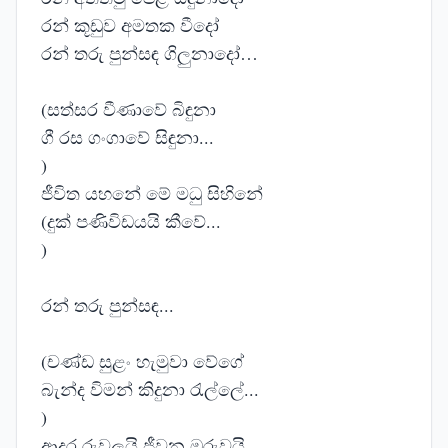
රන් කූඩුව අමතක වීදෝ
රන් තරු පුන්සඳ ගිලුනාදෝ…
(සත්සර වීණාවේ බිඳුනා
ගී රස ගංගාවේ සිඳුනා...
)
ජීවිත යහනේ මේ මධු සිහිනේ
(දුක් පණිවිඩයයි කීවේ...
)
රන් තරු පුන්සඳ...
(චණ්ඩ සුළං හැමුවා වේගේ
බැන්ද විමන් කිදුනා රැල්ලේ...
)
ආදර රුවලයි ජීවන ඔරුවයි