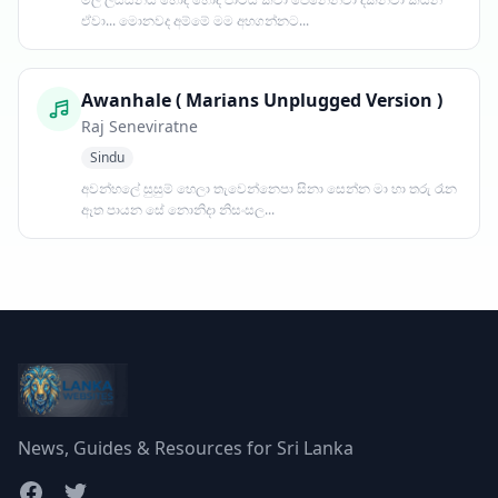
ඒවා... මොනවද අම්මේ මම අහගන්නට...
Awanhale ( Marians Unplugged Version )
Raj Seneviratne
Sindu
අවන්හලේ සුසුම් හෙලා තැවෙන්නෙපා සිනා සෙන්න මා හා තරු රෑන
ඈත පායන සේ නොනිදා නිසංසල...
News, Guides & Resources for Sri Lanka