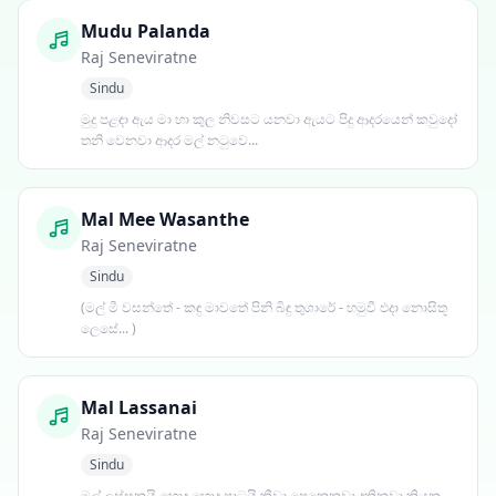
Mudu Palanda
Raj Seneviratne
Sindu
මුදු පළඳා ඇය මා හා කුල නිවසට යනවා ඇයට පිදු ආදරයෙන් කවුදෝ
තනි වෙනවා ආදර මල් නටුවෙ...
Mal Mee Wasanthe
Raj Seneviratne
Sindu
(මල් මී වසන්තේ - කඳු මාවතේ පිනි බිඳු තුශාරේ - හමුවී එදා නොසිතූ
ලෙසේ... )
Mal Lassanai
Raj Seneviratne
Sindu
මල් ලස්සනයි හොද හොද පාටයි කීවා පෙනෙනවා දකිනවා කියන