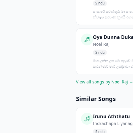
Sindu
සංසාරේ සරණතුරු මා සංත
නිවාලා ඉරපාන නුඹයි අම්මා
වඳිමි සදා අනේක ගැහැ...
Oya Dunna Duk
Noel Raj
Sindu
ඔයා දුන්න දුක මේ පපුවේ 
කරන් මැරි මැරී උපදිනවා 
කාලයක් හිමි...
View all songs by Noel Raj 
Similar Songs
Irunu Aththatu
Indrachapa Liyanag
Sindu