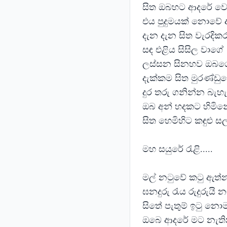
සිත ඔබහට ආදරේ ව
එය පුදුමයක් නොවේ 
දැන දැන සිත වැරදික
සඳ එළිය සිසිල වාගේ
ලස්සන සිනහව ඔබග
දැක්කම සිත මුරණ්ඩ
දුර තරු ගනින්න බැ
ඔබ අන් හදකට හිමින
සිත හෙමිහිට කඳුළු 
මහ සයුරේ රැළි.....
මල් නටුවේ කටු ඇත්
ඝනදුරු රැය රුදුරුයි න
සිතේ පැතුම් ඉටු නො
ඔබෙ ආදරේ මට නැති