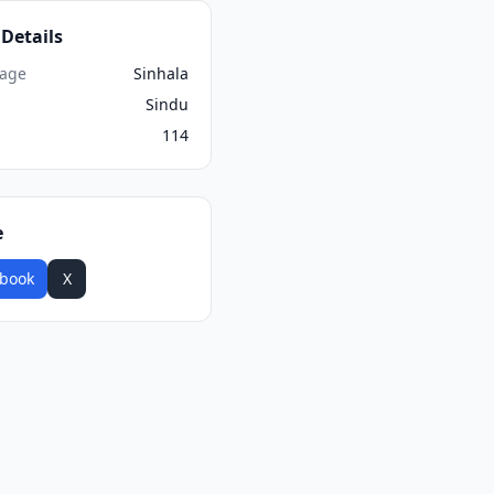
Details
age
Sinhala
Sindu
114
e
book
X
WhatsApp