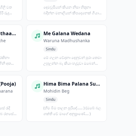
ගිලී වත
දෙමවුපියන් කියන නිසා හිතුනා
ී රුදු
බදින්න මනාලියන් කීපදෙනෙක් ගියා
බලන්න තාමත් බැරි උනා...
Budhu Padavi Pathaagena
Me Galana Wedana
ghe
Waruna Madhushanka
Sindu
 රකිනා
මේ ගලන වේදනා දෙනුවන් පුරා තෙමා
ගිනි අතරේ
උහුලන්න බෑ කියා හැඬුවා ඔබෙන්
තොර ලෝකයක් තිබුණේම න...
(Pooja)
Hima Bima Palana Surinde
harana
Mohidin Beg
Sindu
සේ රැදි
(හිම බිම පාලන සුරිඳේ...... ) (ඔබේ බල
ඔබ රහසේ
ශක්ති වේ මාගේ අනුප්‍රාණේ.... )