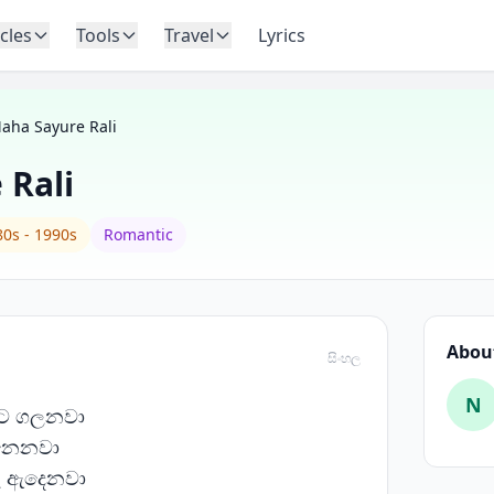
icles
Tools
Travel
Lyrics
aha Sayure Rali
 Rali
0s - 1990s
Romantic
About
සිංහල
N
ඩට ගලනවා
ෙනෙනවා
ු ඇදෙනවා