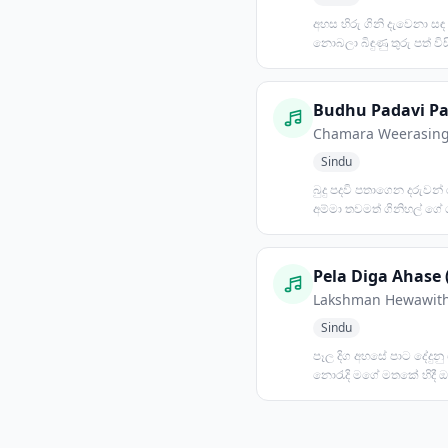
අහස හිරු ගිනි දැවෙනා සඳ 
නොබලා බිඳුණු තුරු පත් විසිර
සුලඟේ කෑ ගසා හ...
Chamara Weerasin
Sindu
බුදු පදවි පතාගෙන දරුවන්
අම්මා තවමත් ගිනිහල් ගේ 
මහළු මඩමකට විවරණ...
Pela Diga Ahase 
Lakshman Hewawit
Sindu
පෑල දිග අහසේ පාට දේදුනු 
නොරැදි මගේ මතකේ හිදී 
ලබැඳී මියුලැසියේ......