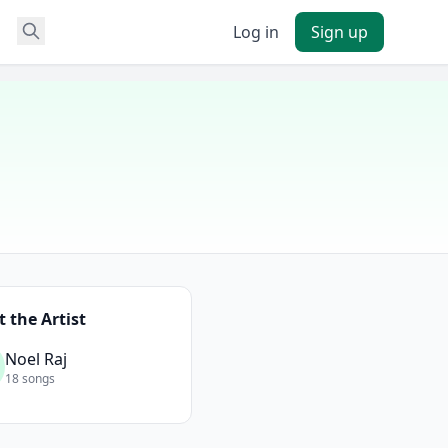
Log in
Sign up
 the Artist
Noel Raj
18 songs