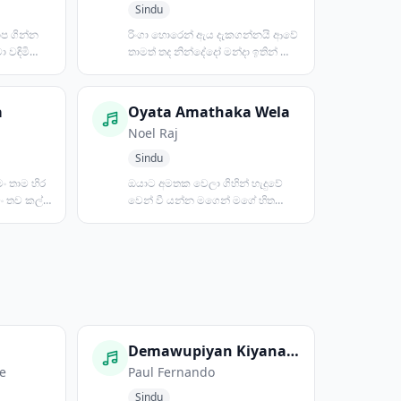
Sindu
ාප ගින්න
රිංගා හොරෙන් ඇය දැකගන්නයි ආවේ
 වඳිමි
තාමත් තද නින්දේදෝ මන්දා ඉතින් මේ
අකැමත්ත මාමේ ඇය අ...
a
Oyata Amathaka Wela
Noel Raj
Sindu
මං තාම හිර
ඔයාට අමතක වෙලා ගිහින් හැදුවේ
මං තව කල්ප
වෙන් වී යන්න මගෙන් මගේ හිත
තවමත් ඔයාට නම් හරි ආදරෙය...
→
Demawupiyan Kiyana Nisa
e
Paul Fernando
Sindu