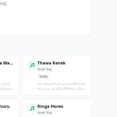
නම්
Wewa Suba Nawa Wasarak
Thawa Kenek
Noel Raj
Sindu
අවුරුදු
තව කෙනෙක් ළඟ ඔයා හොඳින් ඇති
 ඉතිරෙන
නම් මෙදා මම දුරින් හිඳින්නම් යළිත්
තනිකඩ වෙලා මගේ දෑ...
thuru
Ringa Horen
Noel Raj