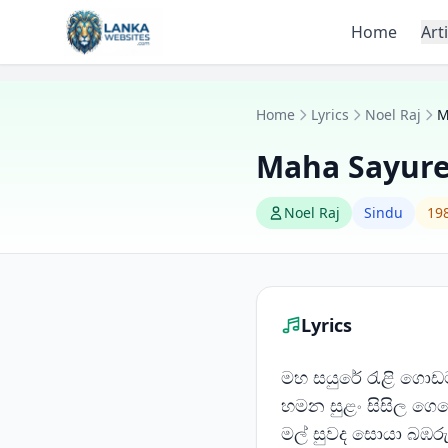
Skip to content
Home
Art
Home
Lyrics
Noel Raj
M
Maha Sayure
Noel Raj
Sindu
198
Lyrics
මහ සයුරේ රැළි ‍ගො
හමන සුළං සිසිල ග
මල් සුවද සොයා බඹර