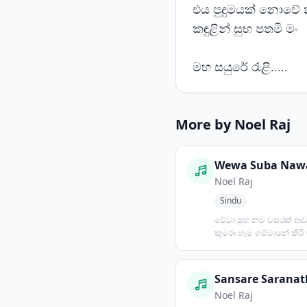
එය පුදුමයක් නොවේ 
කඳුළින් සුභ පතමි මං
මහ සයුරේ රැළි.....
More by Noel Raj
Noel Raj
Sindu
වේවා සුභ නව වසරක් ආවා 
කුමරා හැම ගම්මානේ කිරි
මේ නැකත සුභයි පැතුම...
Sansare Sarana
Noel Raj