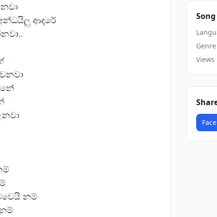
ෙනවා
Song 
අන්ධයිලු ආදරේ
රනවා..
Langu
Genre
ේ
Views
ුවෙනවා
හැනේ
ේ
Shar
සලනවා
Face
නම්
ම්
මවෙයි නම්
නම්