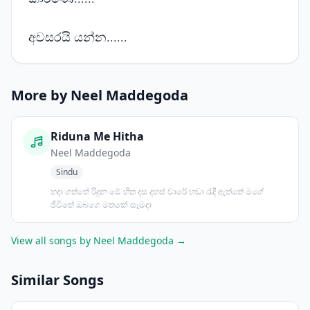
අවසරයි යන්න......
More by Neel Maddegoda
Riduna Me Hitha
Neel Maddegoda
Sindu
හදා ගත්තේ රිදුන මේ හිත දස දහස් වාරේ හඬා රැඳී ඇත්තේ මගේ
ජීවිතේ ඔබගෙ මතකේ සෑමදා
View all songs by Neel Maddegoda →
Similar Songs