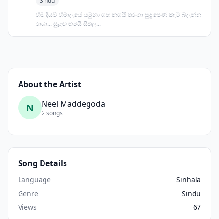
Sindu
හිම දියවී හිමාලයේ යමුනා ගඟ නගයි තරංගා සුදු පෙණ කැටි බලන්න
රාධා... සුළඟ හමයි සීතල...
About the Artist
Neel Maddegoda
N
2 songs
Song Details
Language
Sinhala
Genre
Sindu
Views
67