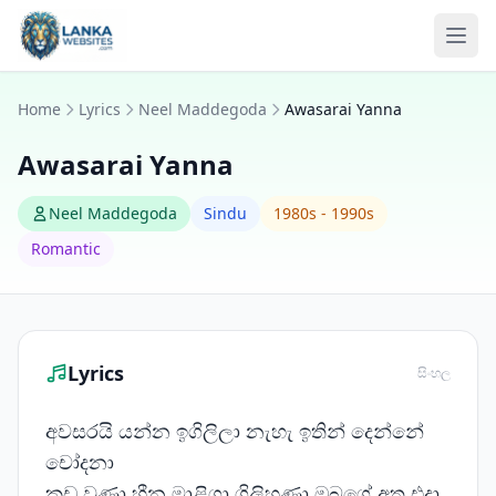
Skip to content
Ope
Home
Lyrics
Neel Maddegoda
Awasarai Yanna
Awasarai Yanna
Neel Maddegoda
Sindu
1980s - 1990s
Romantic
Lyrics
සිංහල
අවසරයි යන්න ඉගිලිලා නැහැ ඉතින් දෙන්නේ
චෝදනා
කඩ වුණා හීන මාළිගා ගිලිහුණා ඔබගේ අත එදා