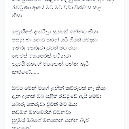
රැවටුණා ආයේ මට මට වඩා විශ්වාස කළ
නිසා.....
ඔහු හිතේ දැවටිලා සුවෙන් ඉන්නට කියා
පතනු බෑ ගොළු කරන් යටි හිතේ වේදනා
බොරු කෙරුවා වුවත් මට ඔයා
තවමත් මහමෙරක් වටිනවා
පුදුමයි ඔබගේ මතකෙන් යන්න බැරි
කාරණේ......
ඔබට මෙන් මගේ ළඟින් කව්රුවත් නෑ කියා
දැන දැනත් ඔබ යළීත් රැවටුවේ ඇයි මෙමා
බොරු කෙරුවා වුවත් මට ඔයා
තවමත් මහමෙරක් වටිනවා
පුදුමයි ඔබගේ මතකෙන් යන්න බැරි
කාරණේ......