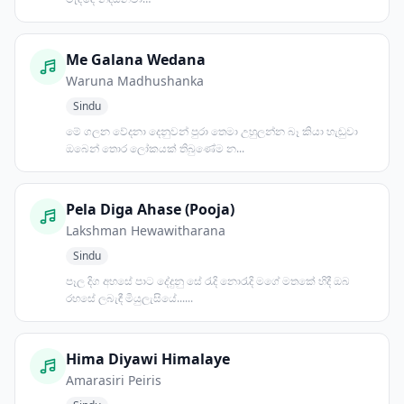
Me Galana Wedana
Waruna Madhushanka
Sindu
මේ ගලන වේදනා දෙනුවන් පුරා තෙමා උහුලන්න බෑ කියා හැඬුවා
ඔබෙන් තොර ලෝකයක් තිබුණේම න...
Pela Diga Ahase (Pooja)
Lakshman Hewawitharana
Sindu
පෑල දිග අහසේ පාට දේදුනු සේ රැදි නොරැදි මගේ මතකේ හිදී ඔබ
රහසේ ලබැඳී මියුලැසියේ......
Hima Diyawi Himalaye
Amarasiri Peiris