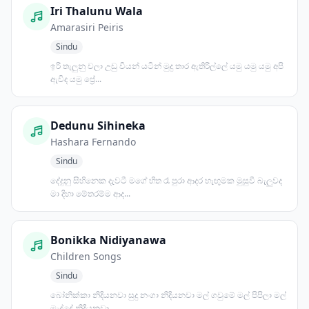
Iri Thalunu Wala
Amarasiri Peiris
Sindu
ඉරි තැලුනු වලා උඩු වියන් යටින් මුදු තාර ඇතිරිල්ලේ යමු යමු යමු අපි
ඇවිද යමු ප්‍රේ...
Dedunu Sihineka
Hashara Fernando
Sindu
දේදුනු සිහිනෙක දැවටී මගේ හිත රෑ පුරා ආදර හැඟුමක මුසුවී බැලුවද
මා දිහා මේතරම්ම ආද...
Bonikka Nidiyanawa
Children Songs
Sindu
බෝනික්කා නිදියනවා සුදු නංගා නිදියනවා මල් ගවුමේ මල් පිපිලා මල්
මැද්දේ නිදියනවා…