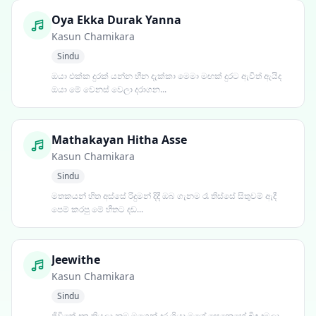
Oya Ekka Durak Yanna
Kasun Chamikara
Sindu
ඔයා එක්ක දුරක් යන්න හීන දැක්කා මෙමා මඟක් දුරට ඇවිත් ඇයිද
ඔයා මේ වෙනස් වෙලා දරාගන...
Mathakayan Hitha Asse
Kasun Chamikara
Sindu
මතකයන් හිත අස්සේ රිදුමන් දිදී ඔබ ගැනම රෑ තිස්සේ සිතුවම් ඇදී
පෙම් කරපු මේ හිතට දඩ...
Jeewithe
Kasun Chamikara
Sindu
ජිවිතේ දුක තියලා නුඹ මගෙන් දුර ගියා මගේ සෙනෙහේ බිඳ දමලා