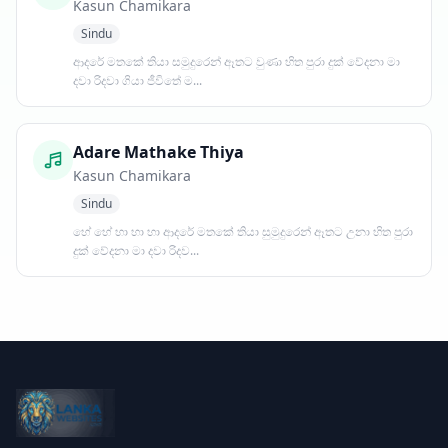
Kasun Chamikara
Sindu
ආදරේ මතකේ තියා සමුදුරෙන් ඈතට වුණා හිත පුරා දුක් වේදනා මා
දවා රිදවා ගියා ජීවිතේ ම...
Adare Mathake Thiya
Kasun Chamikara
Sindu
හේ හේ හා හා හා ආදරේ මතකේ තියා සුමුදුරෙන් ඈතට උනා හිත පුරා
දුක් වේදනා මා දවා රිදව...