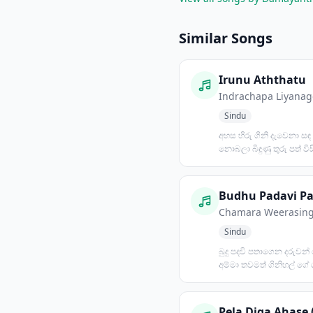
Similar Songs
Irunu Aththatu
Indrachapa Liyanag
Sindu
අහස හිරු ගිනි දැවෙනා සඳ 
නොබලා බිඳුණු තුරු පත් විසිර
සුලඟේ කෑ ගසා හ...
Chamara Weerasin
Sindu
බුදු පදවි පතාගෙන දරුවන්
අම්මා තවමත් ගිනිහල් ගේ 
මහළු මඩමකට විවරණ...
Pela Diga Ahase 