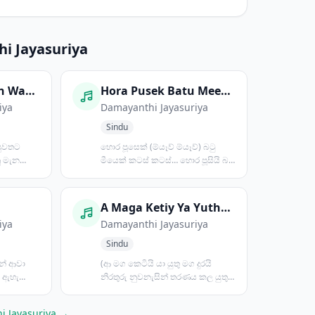
i Jayasuriya
Kandulin Awasan Wana Pem Puwathata
Hora Pusek Batu Meeyek
iya
Damayanthi Jayasuriya
Sindu
පුවතට
හොර පූසෙක් (ම්යෑව් ම්යෑව්) බටු
 මැන
මීයෙක් කටස් කටස්… හොර පූසියි බටු
යේ
මීයයි තර‍ඟෙට දිව...
a
A Maga Ketiy Ya Yuthu Maga Duray
iya
Damayanthi Jayasuriya
Sindu
ින් ආවා
(ආ මග කෙටියි යා යුතු මග දුරයි
 ඇහැ
නිරතුරු නුවනැසින් තරණය කල යුතුයි
ා...
මේ ඇරඹුමයි මාවත බ...
i Jayasuriya →