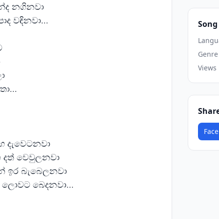
කන්ද නගිනවා
 පාද වඳිනවා...
Song 
Langu
ව
Genre
ා
Views
ලා
ා...
Shar
Face
ඇඟ දැවෙටනවා
ෙ දත් වෙවුලනවා
ින් ඉර බැබෙලනවා
ිහිදා ලොවට බෙදනවා...