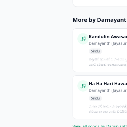
More by Damayanth
Damayanthi Jayasur
Sindu
කඳුලින් අවසන් වන පෙම් 
හෙට දවසක් නොගෙනෙනු
පෙම්වත මේ මල් යෞවන
සිරකරලනු...
Ha Ha Hari Haw
Damayanthi Jayasur
Sindu
හා හා හරි හාවා‍ කැලේ මැද
හිටගෙන ගඟ ගාවා වටපිට
ලෑවා... කොළ දෙකටක් කෑව
View all songs by Damayanth