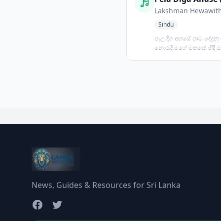
Lakshman Hewawit
Sindu
පෑල දිග අහසේ පාට දේදුනු 
නොරැදි මගේ මතකේ හිදී 
ලබැඳී මියුලැසියේ......
News, Guides & Resources for Sri Lanka