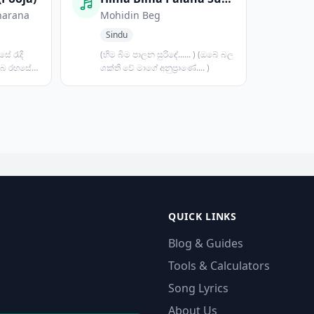
harana
Mohidin Beg
Sindu
සේ රැදි
(හිම බිම පාලන සුරිඳේ...... ) (ඔබේ බල
ඔබ රහසේ
ශක්ති වේ මාගේ අනුප්‍රාණේ.... )
QUICK LINKS
Blog & Guides
Tools & Calculators
Song Lyrics
About Us