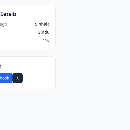
Details
age
Sinhala
Sindu
116
e
book
X
WhatsApp