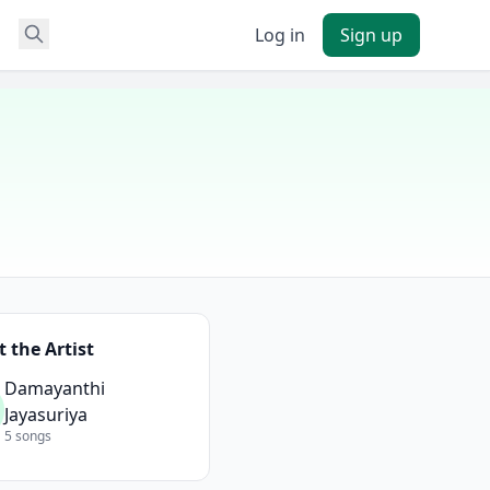
Log in
Sign up
 the Artist
Damayanthi
Jayasuriya
5 songs