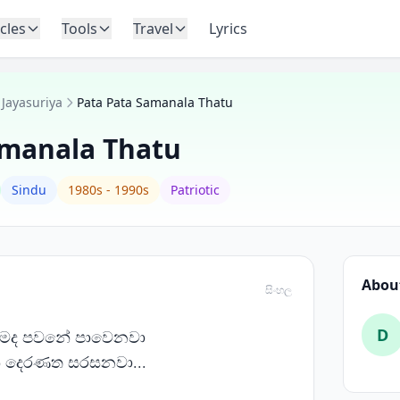
icles
Tools
Travel
Lyrics
Jayasuriya
Pata Pata Samanala Thatu
amanala Thatu
Sindu
1980s - 1990s
Patriotic
About
සිංහල
D
 මද පවනේ පාවෙනවා
රන් දෙරණත සරසනවා...