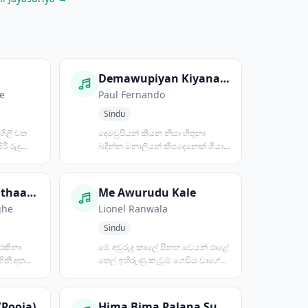
Demawupiyan Kiyana Nisa
e
Paul Fernando
Sindu
ගිලී වත
දෙමවුපියන් කියන නිසා හිතුනා
ී රුදු
බදින්න මනාලියන් කීපදෙනෙක් ගියා
බලන්න තාමත් බැරි උනා...
Budhu Padavi Pathaagena
Me Awurudu Kale
ghe
Lionel Ranwala
Sindu
 රකිනා
මේ අවුරුදු කාලේ සිනහ වෙයන් රාළේ
ගිනි අතරේ
තෙල් ඉහිරුණු කැවුම් ගෙඩිය වාගේ
දොං තරිකිට කැත්ත...
(Pooja)
Hima Bima Palana Surinde