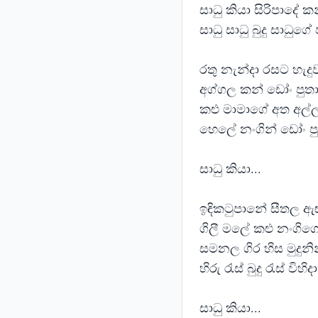
සාධු කියා සිරිපාදේ 
සාධු සාධු බුදු සාධුගේ
රතු නැන්දා රසට හැදු
අග්ගල කන් ඩෝං පුත
කළු මාමාගේ අත අල්
හෙලේ නංගින් ඩෝං පුත
සාධු කියා...
ඉඳිකටුපානේ සීතල 
ගිලී මලේ කළු නංගිග
සමනල ගිර හිස මුදුන
හිරු රැස් බුදු රැස් ව
සාධු කියා...