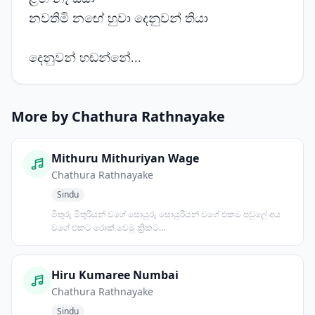
නවතිමි නඟේ හුවා දෙනුවන් තියා
දෙනුවන් හඬන්නේ...
More by Chathura Rathnayake
Mithuru Mithuriyan Wage
Chathura Rathnayake
Sindu
මිතුරු මිතුරියන් වගේ සොයුරු සොයුරියන් වගේ එකම පවුලේ අය
වගේ එකට රොක් වෙමු ක්‍රිකට...
Hiru Kumaree Numbai
Chathura Rathnayake
Sindu