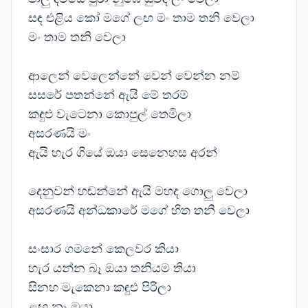
සඳ එළිය කෝ මගේ ලඟ මං තාම තනි වෙලා
මං තාම තනි වෙලා
ආලෙන් වෙලෙන්නේ වෙන් වෙන්න නම්
සසරේ පතන්නේ ඇයි මේ තරම්
කඳුළු වැටෙනා කොපුල් තෙමිලා
අසරණයි මං
ඇයි හැර ගියේ ඔයා සෙනෙහස අරන්
දෙනුවන් හඬන්නේ ඇයි මහද ගොලු වෙලා
අසරණයි අන්ධකාරේ මගේ හිත තනි වෙලා
සංසාර ගමනේ කෙලවර කියා
හැර යන්න බෑ ඔයා තනියම තියා
සිනහ මැකෙනා කඳුළු පිරිලා
ළඟ නෑ ඔයා