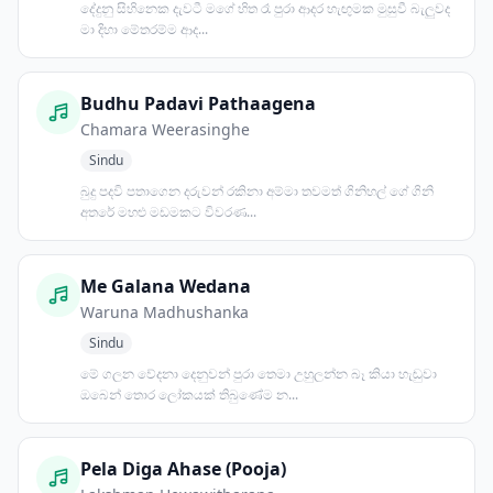
දේදුනු සිහිනෙක දැවටී මගේ හිත රෑ පුරා ආදර හැඟුමක මුසුවී බැලුවද
මා දිහා මේතරම්ම ආද...
Budhu Padavi Pathaagena
Chamara Weerasinghe
Sindu
බුදු පදවි පතාගෙන දරුවන් රකිනා අම්මා තවමත් ගිනිහල් ගේ ගිනි
අතරේ මහළු මඩමකට විවරණ...
Me Galana Wedana
Waruna Madhushanka
Sindu
මේ ගලන වේදනා දෙනුවන් පුරා තෙමා උහුලන්න බෑ කියා හැඬුවා
ඔබෙන් තොර ලෝකයක් තිබුණේම න...
Pela Diga Ahase (Pooja)