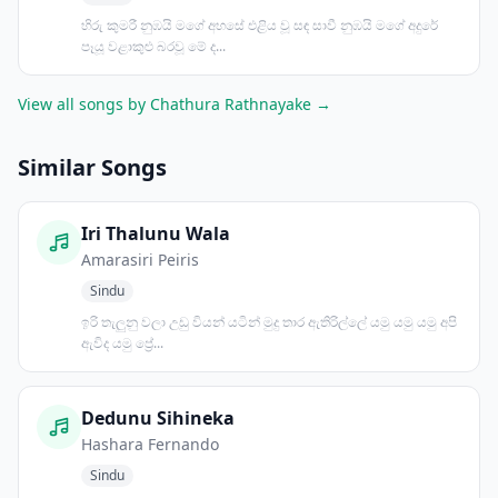
හිරු කුමරී නුඹයි මගේ අහසේ එළිය වූ සඳ සාවී නුඹයි මගේ අදුරේ
පෑයූ වළාකුළු බරවූ මේ ද...
View all songs by Chathura Rathnayake →
Similar Songs
Iri Thalunu Wala
Amarasiri Peiris
Sindu
ඉරි තැලුනු වලා උඩු වියන් යටින් මුදු තාර ඇතිරිල්ලේ යමු යමු යමු අපි
ඇවිද යමු ප්‍රේ...
Dedunu Sihineka
Hashara Fernando
Sindu