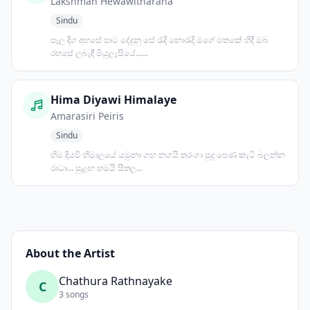
Lakshman Hewawitharana
Sindu
පෑල දිග අහසේ පාට දේදුනු සේ රැදි නොරැදි මගේ මතකේ හිදී ඔබ
රහසේ ලබැඳී මියුලැසියේ......
Hima Diyawi Himalaye
Amarasiri Peiris
Sindu
හිම දියවී හිමාලයේ යමුනා ගඟ නගයි තරංගා සුදු පෙණ කැටි බලන්න
රාධා... සුළඟ හමයි සීතල...
About the Artist
Chathura Rathnayake
C
3 songs