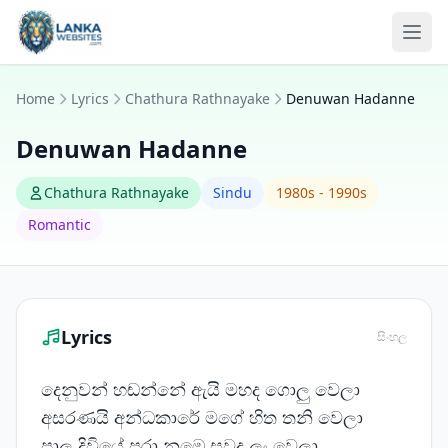
Skip to content
Ope
Home
Lyrics
Chathura Rathnayake
Denuwan Hadanne
Denuwan Hadanne
Chathura Rathnayake
Sindu
1980s - 1990s
Romantic
Lyrics
සිංහල
දෙනුවන් හඬන්නේ ඇයි මහද ගොලු වෙලා
අසරණයි අන්ධකාරේ මගේ හිත තනි වෙලා
පාලු දිවියේ පුරා නුඹෙ සුවද ලං වෙලා