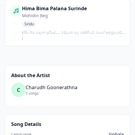
Hima Bima Palana Surinde
Mohidin Beg
Sindu
(හිම බිම පාලන සුරිඳේ...... ) (ඔබේ බල ශක්ති වේ මාගේ අනුප්‍රාණේ....
)
About the Artist
Charudh Goonerathna
C
5 songs
Song Details
Language
Sinhala