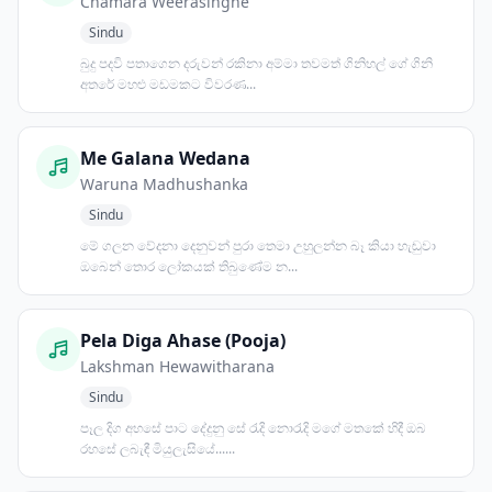
Chamara Weerasinghe
Sindu
බුදු පදවි පතාගෙන දරුවන් රකිනා අම්මා තවමත් ගිනිහල් ගේ ගිනි
අතරේ මහළු මඩමකට විවරණ...
Me Galana Wedana
Waruna Madhushanka
Sindu
මේ ගලන වේදනා දෙනුවන් පුරා තෙමා උහුලන්න බෑ කියා හැඬුවා
ඔබෙන් තොර ලෝකයක් තිබුණේම න...
Pela Diga Ahase (Pooja)
Lakshman Hewawitharana
Sindu
පෑල දිග අහසේ පාට දේදුනු සේ රැදි නොරැදි මගේ මතකේ හිදී ඔබ
රහසේ ලබැඳී මියුලැසියේ......