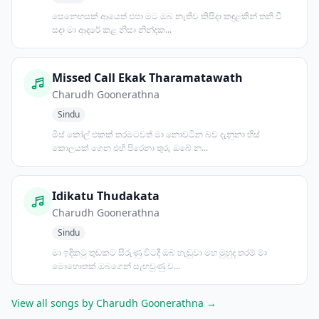
සෙනෙහසක් ආයෙත් එපා මට ඔබ නැතිව කිසිදා කඳුළකින් තනි වී
සදා මා ආදරේ කළ නිසා නින්දක...
Missed Call Ekak Tharamatawath
Charudh Goonerathna
Sindu
මිස් කෝල් එකක් තරමටවත් මා නොවටින බව දැනුනා හිස්
කොලයක් ගෙන එහි පිරෙනා තුරු ඔබේ න...
Idikatu Thudakata
Charudh Goonerathna
Sindu
මා ඉදිකටු තුඩකට සීරුණු විටදී ඔබ හැඬුවා මහ මුහුද තරම් මා
මොහොතක් ඔබගෙන් සැඟවුණු ව...
View all songs by Charudh Goonerathna →