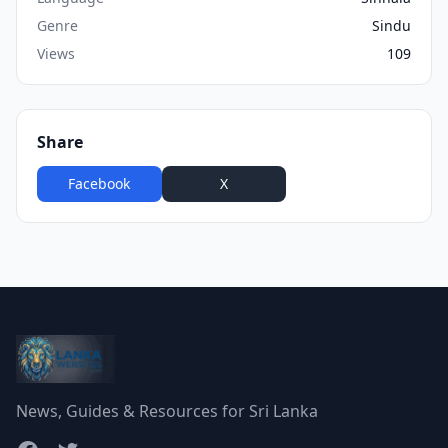
Genre
Sindu
Views
109
Share
Facebook
X
WhatsApp
News, Guides & Resources for Sri Lanka