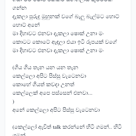
ගන්න
දැකලා පුරුදු මුහුනක් වගේ බැලු බැල්මට හොට්
හොට් අනේ
මා දිහාවට එනවා දැකලා ෂොක් උනා මං
කොටට කොටේ ඇඳලා එයා ඉටි රූපයක් වගේ
මා දිහාවට එනවා දැකලා ෂොක් උනා මං
(ගිය ගිය තැන යන යන තැන
කෙල්ලො අපිට පිස්සු වැටෙනවා
කොහේ ගියත් කවදා උනත්
කෙල්ලෙක් අපෙ පස්සෙන් එනවා...
)
අනේ කෙල්ලො අපිට පිස්සු වැටෙනවා
(කෙල්ලෝ ඇවිත් talk කරන්නේ හිටි ගමන්.. හිටි
ගමන්