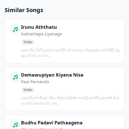
Similar Songs
Irunu Aththatu
Indrachapa Liyanage
Sindu
අහස හිරු ගිනි දැවෙනා සඳ ගිලී වත නොබලා බිඳුණු තුරු පත් විසිරී රුදු
සුලඟේ කෑ ගසා හ...
Demawupiyan Kiyana Nisa
Paul Fernando
Sindu
දෙමවුපියන් කියන නිසා හිතුනා බදින්න මනාලියන් කීපදෙනෙක් ගියා
බලන්න තාමත් බැරි උනා...
Budhu Padavi Pathaagena