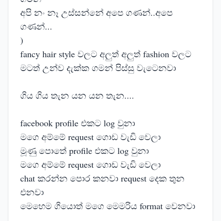
අපි නං නෑ උස්සන්නේ අපෙ ගණන්..අපෙ
ගණන්...
)
fancy hair style වලට අලුත් අලුත් fashion වලට
මටත් උන්ව දැක්ක ගමන් පිස්සු වැටෙනවා
ගිය ගිය තැන යන යන තැන....
facebook profile එකට log වුනා
මගෙ අම්මේ request ගොඩ වැඩි වෙලා
මූණු පොතේ profile එකට log වුනා
මගෙ අම්මේ request ගොඩ වැඩි වෙලා
chat කරන්න පොර කනවා request දෙක තුන
එනවා
මෙහෙම ගියොත් මගෙ මෙමරිය format වෙනවා