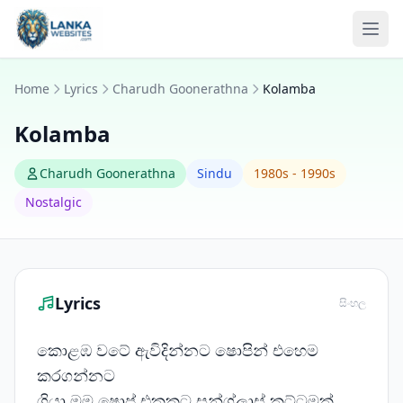
Skip to content
Ope
Home
Lyrics
Charudh Goonerathna
Kolamba
Kolamba
Charudh Goonerathna
Sindu
1980s - 1990s
Nostalgic
Lyrics
සිංහල
කොළඹ වටේ ඇවිදින්නට ෂොපින් එහෙම
කරගන්නට
ගියා මම ෂොප් එකකට සන්ග්ලාස් කුට්ටමක්