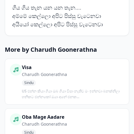
ගිය ගිය තැන යන යන තැන....
අම්මේ කෙල්ලො අපිට පිස්සු වැටෙනවා
අයියෝ කෙල්ලො අපිට පිස්සු වැටෙනවා
More by Charudh Goonerathna
Visa
Charudh Goonerathna
Sindu
US එන්න කියා ගියා ඔබ ගියා වීසා නැතිව මං ඉන්නවා බනක්නිලා
හනිකට එන්නකෝ ඔයා අනේ එනක...
Oba Mage Aadare
Charudh Goonerathna
Sindu