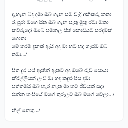
දැහැන බිද දමා ඔබ ගැන සම වැදි අකීකරු කතා
රෑ පුරා මගෙ සිත ඔබ ගැන පැතු මුතු රටා මකා
කව්රුදෝ ඔබෙ සමනල සිත් කොඩියට සරදමක්
ගොතා
මේ තරම් දුකක් ඇයි අද මා හට හද ගැස්ම ඔබ
තමා.../
සිත දුර යයි ඈතින් ඈතට අද ඔබේ රුව සොයා
කිරිල්ලියක් ලංවී මා හද කඳුළු පිස දමා
සත්තමයි ඔබ හැර නැත මා හට ජීවයක් සදා
එන්න හංසියේ මගේ තුරුලට ඔබ මගේ වෙලා.../
නිල් නෙතු.../