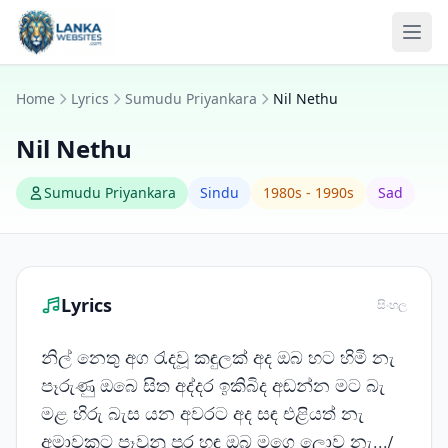
Skip to content
Ope
Home
Lyrics
Sumudu Priyankara
Nil Nethu
Nil Nethu
Sumudu Priyankara
Sindu
1980s - 1990s
Sad
Lyrics
සිංහල
නිල් නෙතු අග රැදවූ කඳුලක් අද ඔබ හට හිමි නැ
පෑරුණු ඔබෙ සිත අද්දර ඉකිබිද අඬන්න මට බැ
මළ හිරු බැස යන අවරට අද සඳ එළියත් නැ
අමාවකට පෑවුනු පුර හඳ ඔබ මගෙ ලොව නැ.../