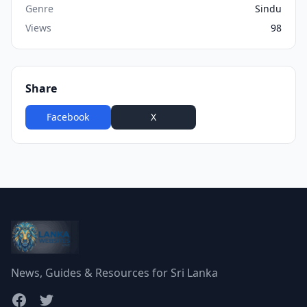
Genre
Sindu
Views
98
Share
Facebook
X
WhatsApp
News, Guides & Resources for Sri Lanka