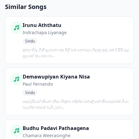
Similar Songs
Irunu Aththatu
Indrachapa Liyanage
Sindu
අහස හිරු ගිනි දැවෙනා සඳ ගිලී වත නොබලා බිඳුණු තුරු පත් විසිරී රුදු
සුලඟේ කෑ ගසා හ...
Demawupiyan Kiyana Nisa
Paul Fernando
Sindu
දෙමවුපියන් කියන නිසා හිතුනා බදින්න මනාලියන් කීපදෙනෙක් ගියා
බලන්න තාමත් බැරි උනා...
Budhu Padavi Pathaagena
Chamara Weerasinghe