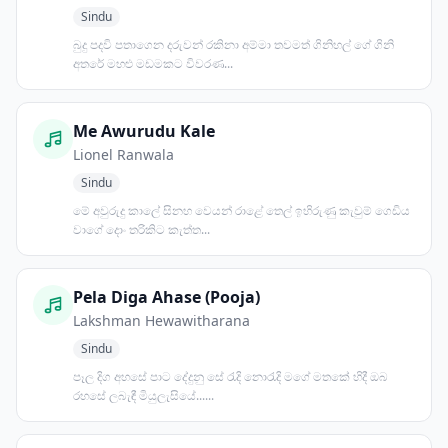
Sindu
බුදු පදවි පතාගෙන දරුවන් රකිනා අම්මා තවමත් ගිනිහල් ගේ ගිනි
අතරේ මහළු මඩමකට විවරණ...
Me Awurudu Kale
Lionel Ranwala
Sindu
මේ අවුරුදු කාලේ සිනහ වෙයන් රාළේ තෙල් ඉහිරුණු කැවුම් ගෙඩිය
වාගේ දොං තරිකිට කැත්ත...
Pela Diga Ahase (Pooja)
Lakshman Hewawitharana
Sindu
පෑල දිග අහසේ පාට දේදුනු සේ රැදි නොරැදි මගේ මතකේ හිදී ඔබ
රහසේ ලබැඳී මියුලැසියේ......